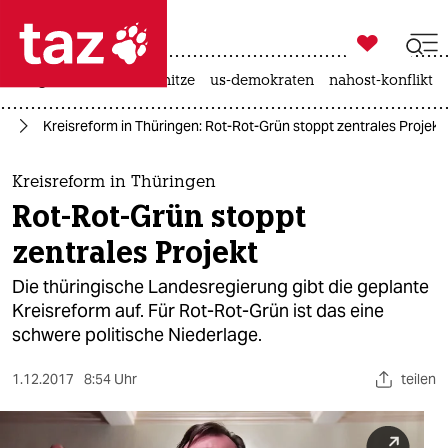

taz zahl ich
krieg in der ukraine
hitze
us-demokraten
nahost-konflikt

taz zahl ich
in
Kreisreform in Thüringen: Rot-Rot-Grün stoppt zentrales Projekt
taz zahl ich
themen
Kreisreform in Thüringen
Rot-Rot-Grün stoppt
politik
zentrales Projekt
öko
Die thüringische Landesregierung gibt die geplante
Kreisreform auf. Für Rot-Rot-Grün ist das eine
gesellschaft
schwere politische Niederlage.
kultur
1.12.2017
8:54 Uhr
teilen
sport