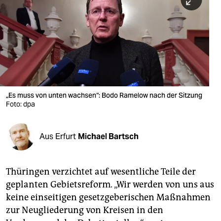
berlin
nord
wahrheit
verlag
verlag
„Es muss von unten wachsen“: Bodo Ramelow nach der Sitzung
Foto: dpa
veranstaltungen
shop
Aus Erfurt
Michael Bartsch
fragen & hilfe
unterstützen
Thüringen verzichtet auf wesentliche Teile der
geplanten Gebietsreform. „Wir werden von uns aus
abo
keine einseitigen gesetzgeberischen Maßnahmen
genossenschaft
zur Neugliederung von Kreisen in den