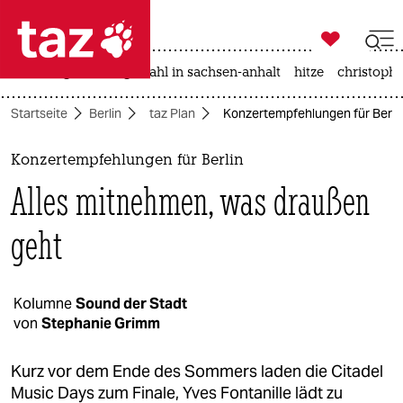

taz zahl ich
iran-krieg
landtagswahl in sachsen-anhalt
hitze
christophe

taz zahl ich
Startseite
Berlin
taz Plan
Konzertempfehlungen für Berlin
taz zahl ich
themen
Konzertempfehlungen für Berlin
Alles mitnehmen, was draußen
politik
geht
öko
gesellschaft
Kolumne
Sound der Stadt
kultur
von
Stephanie Grimm
sport
Kurz vor dem Ende des Sommers laden die Citadel
Music Days zum Finale, Yves Fontanille lädt zu