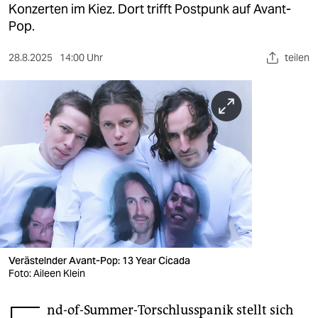
berlin
Konzerten im Kiez. Dort trifft Postpunk auf Avant-
Pop.
nord
28.8.2025
14:00 Uhr
teilen
wahrheit
verlag
verlag
veranstaltungen
shop
fragen & hilfe
unterstützen
Verästelnder Avant-Pop: 13 Year Cicada
abo
Foto: Aileen Klein
genossenschaft
nd-of-Summer-Torschlusspanik stellt sich