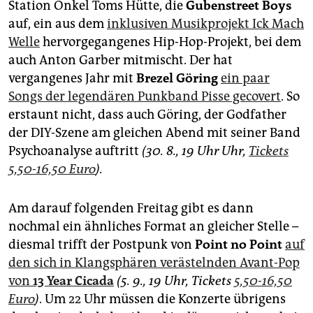
Station Onkel Toms Hütte, die
Gubenstreet Boys
auf, ein aus dem
inklusiven Musikprojekt Ick Mach
Welle
hervorgegangenes Hip-Hop-Projekt, bei dem
auch Anton Garber mitmischt. Der hat
vergangenes Jahr mit
Brezel Göring
ein paar
Songs der legendären Punkband Pisse gecovert
. So
erstaunt nicht, dass auch Göring, der Godfather
der DIY-Szene am gleichen Abend mit seiner Band
Psychoanalyse auftritt
(30. 8., 19 Uhr Uhr,
Tickets
5,50-16,50 Euro
).
Am darauf folgenden Freitag gibt es dann
nochmal ein ähnliches Format an gleicher Stelle –
diesmal trifft der Postpunk von
Point no Point
auf
den sich in Klangsphären verästelnden Avant-Pop
von
13 Year Cicada
(5. 9., 19 Uhr, Tickets
5,50-16,50
Euro
)
. Um 22 Uhr müssen die Konzerte übrigens