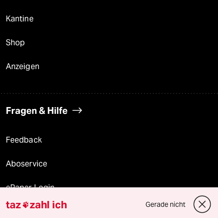
Kantine
Shop
Anzeigen
Fragen & Hilfe
Feedback
Aboservice
ePaper Login
taz
zahl ich
Gerade nicht

Downloads für Abonnierende