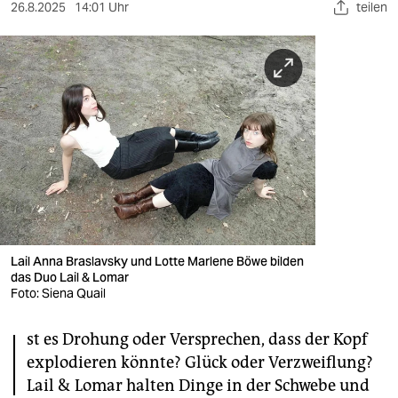
berlin
26.8.2025
14:01 Uhr
teilen
nord
wahrheit
verlag
verlag
veranstaltungen
shop
fragen & hilfe
Lail Anna Braslavsky und Lotte Marlene Böwe bilden
das Duo Lail & Lomar
unterstützen
Foto: Siena Quail
I
abo
st es Drohung oder Versprechen, dass der Kopf
explodieren könnte? Glück oder Verzweiflung?
genossenschaft
Lail & Lomar halten Dinge in der Schwebe und