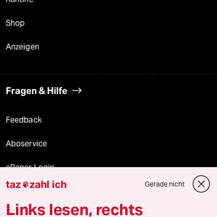
Shop
Anzeigen
Fragen & Hilfe
Feedback
Aboservice
ePaper Login
taz
zahl ich
Gerade nicht

Downloads für Abonnierende
Links lesen, rechts