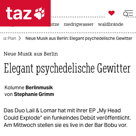

taz zahl ich
krieg in der ukraine
hitze
niedrigwasser
waldbrände

taz zahl ich
taz Plan
Neue Musik aus Berlin: Elegant psychedelische Gewitter
taz zahl ich
themen
Neue Musik aus Berlin
Elegant psychedelische Gewitter
politik
öko
Kolumne
Berlinmusik
von
Stephanie Grimm
gesellschaft
kultur
Das Duo Lail & Lomar hat mit ihrer EP „My Head
Could Explode“ ein funkelndes Debüt veröffentlicht.
sport
Am Mittwoch stellen sie es live in der Bar Bobu vor.