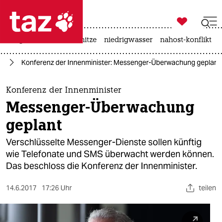

taz zahl ich
krieg in der ukraine
hitze
niedrigwasser
nahost-konflikt

taz zahl ich
ng
Konferenz der Innenminister: Messenger-Überwachung geplant
taz zahl ich
themen
Konferenz der Innenminister
Messenger-Überwachung
politik
geplant
öko
Verschlüsselte Messenger-Dienste sollen künftig
wie Telefonate und SMS überwacht werden können.
gesellschaft
Das beschloss die Konferenz der Innenminister.
kultur
14.6.2017
17:26 Uhr
teilen
sport