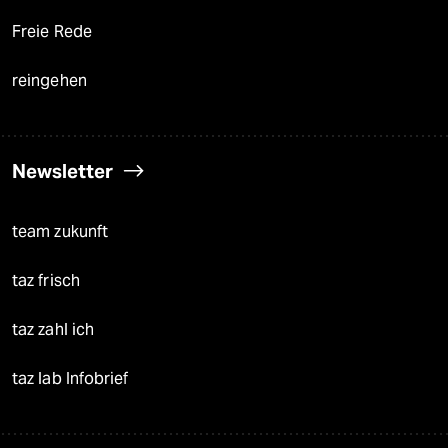
Freie Rede
reingehen
Newsletter
team zukunft
taz frisch
taz zahl ich
taz lab Infobrief