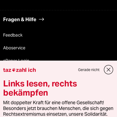
Fragen & Hilfe
Feedback
Aboservice
ePaper Login
taz
zahl ich
Gerade nicht

Downloads für Abonnierende
Links lesen, rechts
bekämpfen
© 2026 taz Verlags und Vertriebs GmbH
Alle Rechte vorbehalten. Bei rechtlichen Fragen oder für Genehmigungen
Mit doppelter Kraft für eine offene Gesellschaft!
wenden Sie sich bitte an
lizenzen@taz.de
Besonders jetzt brauchen Menschen, die sich gegen
Rechtsextremismus einsetzen, unsere Solidarität.