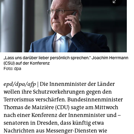
berlin
nord
wahrheit
verlag
verlag
„Lass uns darüber lieber persönlich sprechen.“ Joachim Herrmann
(CSU) auf der Konferenz
veranstaltungen
Foto: dpa
shop
epd/dpa/afp
| Die Innenminister der Länder
fragen & hilfe
wollen ihre Schutzvorkehrungen gegen den
unterstützen
Terrorismus verschärfen. Bundesinnenminister
Thomas de Maizière (CDU) sagte am Mittwoch
abo
nach einer Konferenz der Innenminister und –
senatoren in Dresden, dass künftig etwa
genossenschaft
Nachrichten aus Messenger-Diensten wie