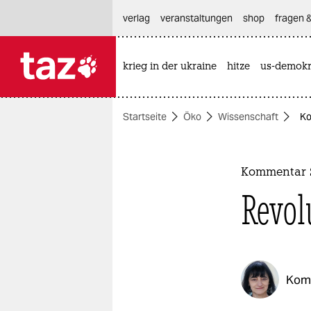
hautnavigation anspringen
hauptinhalt anspringen
footer anspringen
verlag
veranstaltungen
shop
fragen &
krieg in der ukraine
hitze
us-demokr

taz zahl ich
taz zahl ich
Startseite
Öko
Wissenschaft
Ko
themen
politik
Kommentar 
öko
Revol
gesellschaft
kultur
Kom
sport