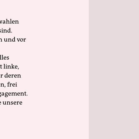
wahlen
sind.
h und vor
lles
 linke,
ür deren
n, frei
ngagement.
e unsere