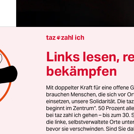
taz
zahl ich

Links lesen, r
bekämpfen
tück Haut wird künftig genügen,
um eine Eizelle 
rmie zu erschaffen
– auch beim Menschen. Natür
Mit doppelter Kraft für eine offene G
brauchen Menschen, die sich vor O
nun beklagen, dass Missbrauch möglich ist, ein
einsetzen, unsere Solidarität. Die ta
by droht und schwerwiegende ethische Fragen
beginnt im Zentrum“. 50 Prozent a
n werden. Stellen wir uns über die Natur? Spielen
bei taz zahl ich gehen – bis zum 30
nicht wieder nur die Wohlhabenden sein, die prof
die linke, selbstverwaltete Orte unte
bevor sie verschwinden. Sind Sie da
chtigte Bedenken. Und ja, neue Regeln werden nöti