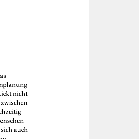
das
ienplanung
ickt nicht
, zwischen
chzeitig
 Menschen
 sich auch
hne