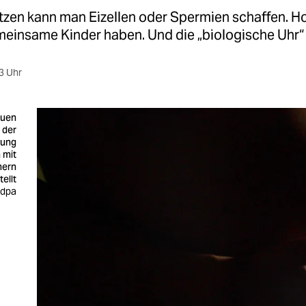
tzen kann man Eizellen oder Spermien schaffen. 
einsame Kinder haben. Und die „biologische Uhr“ 
3 Uhr
auen
n der
nung
 mit
ern
ellt
 dpa