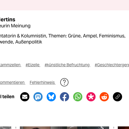
Mertins
eurin Meinung
atorin & Kolumnistin, Themen: Grüne, Ampel, Feminismus,
wende, Außenpolitik
tammzellen
#Eizelle
#künstliche Befruchtung
#Geschlechtergere
ommentieren
Fehlerhinweis
 teilen