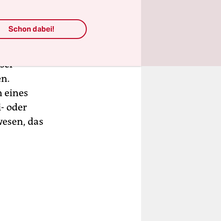
fzuhalten.
Schon dabei!
bei uns,
nd
ser
n.
 eines
- oder
esen, das