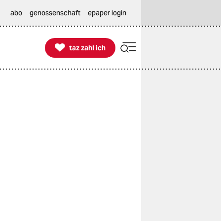
abo
genossenschaft
epaper login

taz zahl ich
taz zahl ich