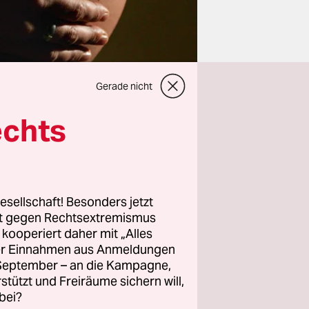
Gerade nicht
echts
oder eine
lich kann
esellschaft! Besonders jetzt
rt gegen Rechtsextremismus
z kooperiert daher mit „Alles
ller Einnahmen aus Anmeldungen
 wir Gott?
. September – an die Kampagne,
itieren?
rstützt und Freiräume sichern will,
bei?
g sein.