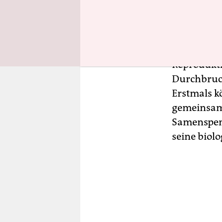
Doch zum e
Was techni
dann in Lä
Reprodukt
Durchbruc
Erstmals k
gemeinsame
Samenspend
seine biol