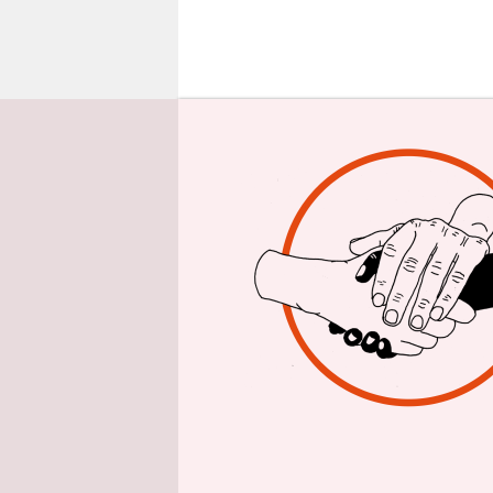
epaper login
E
in S
Spe
man 
Designerba
aufgeworfe
Werden es 
Alles bere