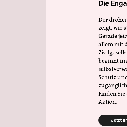
Die Enga
Der drohe
zeigt, wie
Gerade jet
allem mit d
Zivilgesell
beginnt im
selbstverw
Schutz und 
zugänglich
Finden Sie
Aktion.
Jetzt u