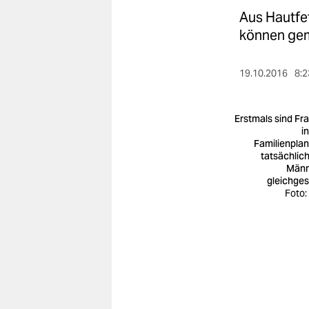
berlin
Aus Hautfe
nord
können gem
wahrheit
19.10.2016
8:2
verlag
Erstmals sind Fr
verlag
i
Familienpla
veranstaltungen
tatsächlich
Männ
shop
gleichgest
Foto:
fragen & hilfe
unterstützen
abo
genossenschaft