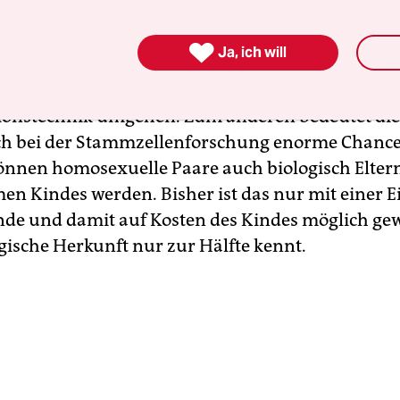
inen ist es ohnehin unmöglich, Innovationen au

Ja, ich will
sch machbar ist, wird auch genutzt – wenn nicht 
ndern, die legerer mit Stammzellenforschung u
ionstechnik umgehen. Zum anderen bedeutet die
h bei der Stammzellenforschung enorme Chance
önnen homosexuelle Paare auch biologisch Eltern
n Kindes werden. Bisher ist das nur mit einer Ei
e und damit auf Kosten des Kindes möglich gew
ogische Herkunft nur zur Hälfte kennt.