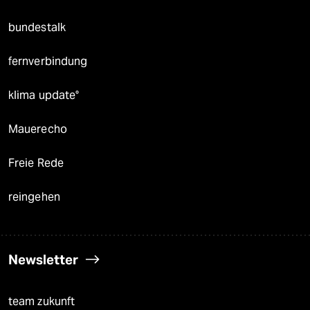
bundestalk
fernverbindung
klima update°
Mauerecho
Freie Rede
reingehen
Newsletter
team zukunft