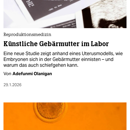
berlin
nord
wahrheit
Reproduktionsmedizin
verlag
Künstliche Gebärmutter im Labor
verlag
Eine neue Studie zeigt anhand eines Uterusmodells, wie
Embryonen sich in der Gebärmutter einnisten – und
veranstaltungen
warum das auch schiefgehen kann.
shop
Von
Adefunmi Olanigan
fragen & hilfe
29.1.2026
unterstützen
abo
genossenschaft