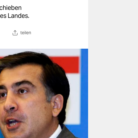
schieben
nes Landes.
teilen