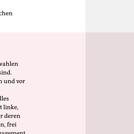
schen
wahlen
sind.
h und vor
lles
 linke,
ür deren
n, frei
ngagement.