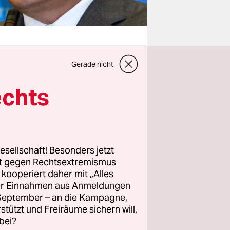
Gerade nicht
nahme von
echts
te in
hätte
s
 durfte
esellschaft! Besonders jetzt
rt gegen Rechtsextremismus
z kooperiert daher mit „Alles
unden nach
ller Einnahmen aus Anmeldungen
sident
. September – an die Kampagne,
rstützt und Freiräume sichern will,
dest
bei?
Najem vom