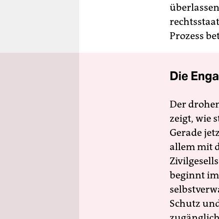
überlassen
rechtsstaa
Prozess bet
Die Enga
Der drohe
zeigt, wie
Gerade jet
allem mit d
Zivilgesell
beginnt im
selbstverw
Schutz und 
zugänglich