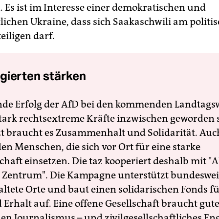
. Es ist im Interesse einer demokratischen und
tlichen Ukraine, dass sich Saakaschwili am politi
eiligen darf.
gierten stärken
nde Erfolg der AfD bei den kommenden Landtags
 stark rechtsextreme Kräfte inzwischen geworden 
zt braucht es Zusammenhalt und Solidarität. Auc
en Menschen, die sich vor Ort für eine starke
schaft einsetzen. Die taz kooperiert deshalb mit "A
 Zentrum". Die Kampagne unterstützt bundesweit
altete Orte und baut einen solidarischen Fonds f
Erhalt auf. Eine offene Gesellschaft braucht gute
en Journalismus – und zivilgesellschaftliches E