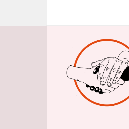
epaper login
W
leicht gla
Drogenboss
der ehemal
Mit seiner
der Festnah
Poroschenk
geduldet h