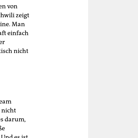
hen von
wili zeigt
aine. Man
ft einfach
er
isch nicht
Team
 nicht
es darum,
ße
Und es ist