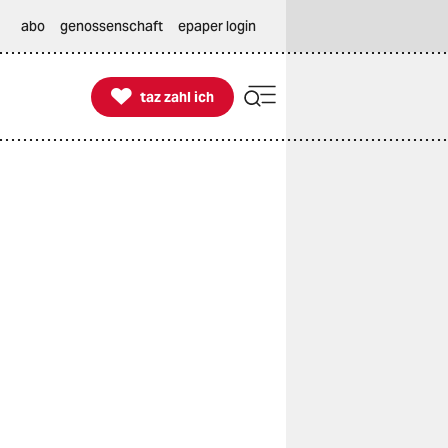
abo
genossenschaft
epaper login

taz zahl ich
taz zahl ich