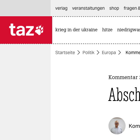
hautnavigation anspringen
hauptinhalt anspringen
footer anspringen
verlag
veranstaltungen
shop
fragen &
krieg in der ukraine
hitze
niedrigwa

taz zahl ich
taz zahl ich
Startseite
Politik
Europa
Kommen
themen
politik
Kommentar 
öko
Absch
gesellschaft
kultur
Kom
sport