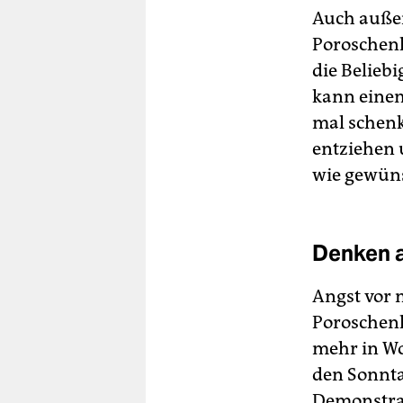
Auch außen
Poroschenk
die Belieb
kann einem
mal schenk
entziehen 
wie gewüns
Denken a
Angst vor 
Poroschenk
mehr in Wo
den Sonnta
Demonstrat