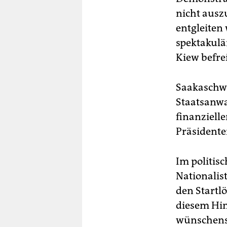
nicht ausz
entgleiten
spektakulä
Kiew befre
Saakaschwil
Staatsanwa
finanziell
Präsidente
Im politis
Nationalis
den Startl
diesem Hin
wünschensw