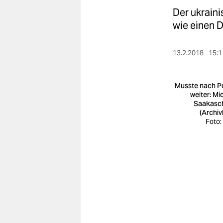
berlin
Der ukraini
nord
wie einen 
wahrheit
13.2.2018
15:1
verlag
Musste nach P
verlag
weiter: Mic
Saakasch
veranstaltungen
(Archiv
Foto:
shop
fragen & hilfe
unterstützen
abo
genossenschaft