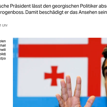
sche Präsident lässt den georgischen Politiker ab
Drogenboss. Damit beschädigt er das Ansehen sei
1 Uhr
olen
hail
wili
bild)
 dpa