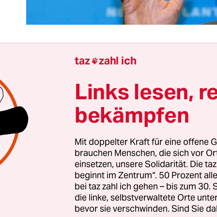
taz
zahl ich

er nicht weiß, dass die Videosequenzen der Fest
Links lesen, r
Michail Saakaschwili durch maskierte Uniformier
einem Kiewer Restaurant aufgenommen wurden, 
bekämpfen
uben können, hier gehe es um die Verhaftung eine
es in Südamerika. Nicht einmal sein Mittagessen
Mit doppelter Kraft für eine offene G
ige georgische Präsident noch bezahlen.
brauchen Menschen, die sich vor O
einsetzen, unsere Solidarität. Die ta
Abschiebung nach Warschau
, die nur wenige St
beginnt im Zentrum“. 50 Prozent a
me in Kiew erfolgte, verliert der ukrainische Prä
bei taz zahl ich gehen – bis zum 30
die linke, selbstverwaltete Orte unte
o weitere Kräfte, die ihn unterstützt oder zumin
bevor sie verschwinden. Sind Sie da
aben. Noch nie hatte der Abgeordnete Mustafa 