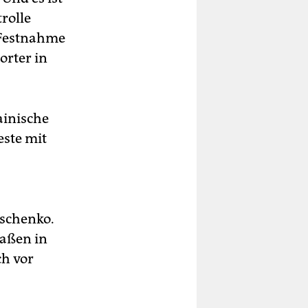
rolle
 Festnahme
rter in
ainische
este mit
oschenko.
maßen in
ch vor