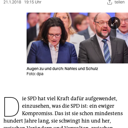
berlin
21.1.2018
19:15 Uhr
teilen
nord
wahrheit
verlag
verlag
veranstaltungen
Augen zu und durch: Nahles und Schulz
shop
Foto: dpa
fragen & hilfe
D
unterstützen
ie SPD hat viel Kraft dafür aufgewendet,
einzusehen, was die SPD ist: ein ewiger
abo
Kompromiss. Das ist sie schon mindestens
genossenschaft
hundert Jahre lang, sie schwingt hin und her,