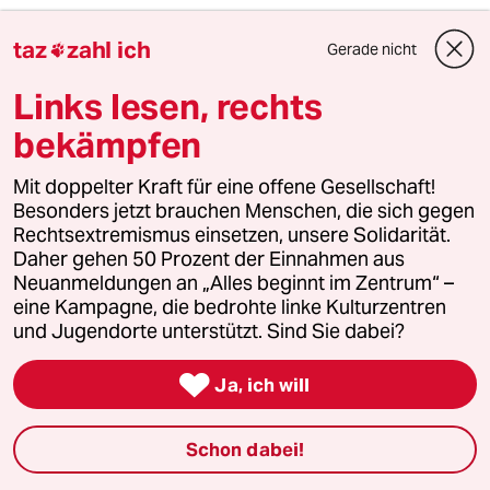
taz
zahl ich
Gerade nicht

agerwiese
A
Links lesen, rechts
22.01.2018
,
21:03 Uhr
bekämpfen
@nzuli sana:
"Lindner nicht zu Kompromissen
bereit"
Mit doppelter Kraft für eine offene Gesellschaft!
Besonders jetzt brauchen Menschen, die sich gegen
Doch ist er. Aber mit Spahn und
Rechtsextremismus einsetzen, unsere Solidarität.
Dobrindt, nicht mit Merkel. Lindner
Daher gehen 50 Prozent der Einnahmen aus
pfeift auf 10+ Mrd Soli - er und Spahn
Neuanmeldungen an „Alles beginnt im Zentrum“ –
wollen eine nächste Agenda. Man
eine Kampagne, die bedrohte linke Kulturzentren
muss schließlich die Macron-
und Jugendorte unterstützt. Sind Sie dabei?
Frankreich überholen...

Ja, ich will
DiMa
D
Schon dabei!
22.01.2018
,
10:01 Uhr