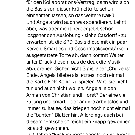
für den Kollaborations-Vertrag, dann wird sich
die Basis von dieser Krümeltorte schon
einnehmen lassen; so das weitere Kalkül.
Und Angela wird auch was spendieren. Lehnt
aber, was aber nicht bei der jetzt schon
losgehenden Auslobung - siehe Casdorff - zu
erwarten ist, die SPD-Basis diese mit ein paar
Kerzen, Smarties und Geschmacksverstärkern
ausgestattete Torte ab, dann kommt Walter
unter Druck diesem pas de deux die Musik
abzudrehen. Sicher nicht Sigis, aber „Chulzens“
Ende. Angela bliebe als letztes, noch einmal
die Karte FDP-König zu spielen. Wird sie nicht
tun und auch nicht wollen. Angela in den
Armen von Christian und! Horst? Der eine viel
zu jung und smart – der andere arbeitslos und
immer zu hause; das kriegen noch nicht einmal
die "bunten"-Blätter hin. Allerdings auch bei
diesem "Entscheid" reicht ein knapp gewonnen
ist auch gewonnen.
In 2 Jahren "Evaluierung"? Angela´s und Sigi´s