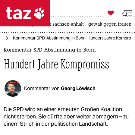

taz zahl ich
hitze
landtagswahl in sachsen-anhalt
gewalt gegen frauen

taz zahl ich
nd
Kommentar SPD-Abstimmung in Bonn: Hundert Jahre Komprom
taz zahl ich
Kommentar SPD-Abstimmung in Bonn
themen
Hundert Jahre Kompromiss
politik
öko
Kommentar von
Georg Löwisch
gesellschaft
kultur
Die SPD wird an einer erneuten Großen Koalition
nicht sterben. Sie dürfte aber weiter abmagern – zu
sport
einem Strich in der politischen Landschaft.