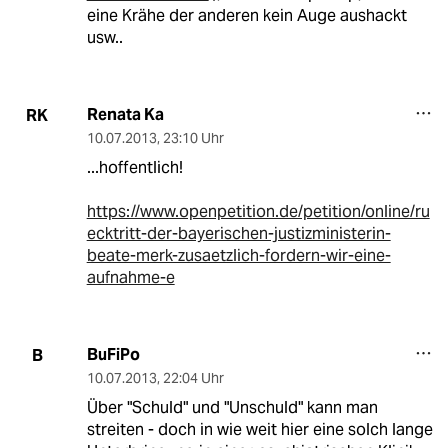
eine Krähe der anderen kein Auge aushackt
usw..
Renata Ka
RK
10.07.2013
,
23:10 Uhr
...hoffentlich!
https://www.openpetition.de/petition/online/ru
ecktritt-der-bayerischen-justizministerin-
beate-merk-zusaetzlich-fordern-wir-eine-
aufnahme-e
BuFiPo
B
10.07.2013
,
22:04 Uhr
Über "Schuld" und "Unschuld" kann man
streiten - doch in wie weit hier eine solch lange