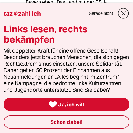
Bayern eben . Das Land mit der CSU-
Komödienstadl-Demokratie : Auf der Bühne die
taz
zahl ich
Gerade nicht

Amigo-Schauspielschar "Filzokratiabavaria" ,
im Zuschauerraum die
Links lesen, rechts
Mirsannmir!Hund'samma-Schenkelklopfer .
bekämpfen
Mit doppelter Kraft für eine offene Gesellschaft!
Rosa
R
Besonders jetzt brauchen Menschen, die sich gegen
10.07.2013
,
12:48 Uhr
Rechtsextremismus einsetzen, unsere Solidarität.
Es wird Zeit, die Alleinerrschaft der CSU zu
Daher gehen 50 Prozent der Einnahmen aus
beenden.
Neuanmeldungen an „Alles beginnt im Zentrum“ –
Allerdings nicht mit der SPD.
eine Kampagne, die bedrohte linke Kulturzentren
Dann hätte man ja statt Pest die Cholera...
und Jugendorte unterstützt. Sind Sie dabei?

Ja, ich will
Frau Kirschgün
FK
10.07.2013
,
11:39 Uhr
Schon dabei!
" Die Beamten, deren Aufgabe es gewesen
wäre, sich mit Mollaths zum Teil wirren, aber