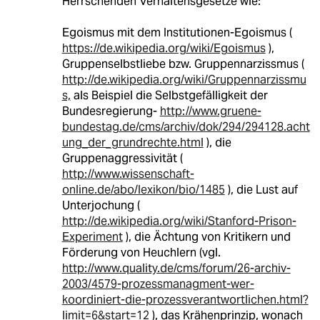
Herrschenden Verhaltensgesetze wie:
Egoismus mit dem Institutionen-Egoismus (
https://de.wikipedia.org/wiki/Egoismus
),
Gruppenselbstliebe bzw. Gruppennarzissmus (
http://de.wikipedia.org/wiki/Gruppennarzissmu
s,
als Beispiel die Selbstgefälligkeit der
Bundesregierung-
http://www.gruene-
bundestag.de/cms/archiv/dok/294/294128.acht
ung_der_grundrechte.html
), die
Gruppenaggressivität (
http://www.wissenschaft-
online.de/abo/lexikon/bio/1485
), die Lust auf
Unterjochung (
http://de.wikipedia.org/wiki/Stanford-Prison-
Experiment
), die Ächtung von Kritikern und
Förderung von Heuchlern (vgl.
http://www.quality.de/cms/forum/26-archiv-
2003/4579-prozessmanagment-wer-
koordiniert-die-prozessverantwortlichen.html?
limit=6&start=12
), das Krähenprinzip, wonach