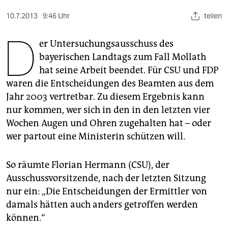
berlin
10.7.2013
9:46 Uhr
teilen
nord
D
er Untersuchungsausschuss des
wahrheit
bayerischen Landtags zum Fall Mollath
verlag
hat seine Arbeit beendet. Für CSU und FDP
waren die Entscheidungen des Beamten aus dem
verlag
Jahr 2003 vertretbar. Zu diesem Ergebnis kann
veranstaltungen
nur kommen, wer sich in den in den letzten vier
Wochen Augen und Ohren zugehalten hat – oder
shop
wer partout eine Ministerin schützen will.
fragen & hilfe
So räumte Florian Hermann (CSU), der
unterstützen
Ausschussvorsitzende, nach der letzten Sitzung
abo
nur ein: „Die Entscheidungen der Ermittler von
damals hätten auch anders getroffen werden
genossenschaft
können.“