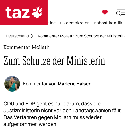

taz zahl ich
hitze
krieg in der ukraine
us-demokraten
nahost-konflikt

taz zahl ich
Deutschland
Kommentar Mollath: Zum Schutze der Ministerin
taz zahl ich
Kommentar Mollath
themen
Zum Schutze der Ministerin
politik
öko
Kommentar von
Marlene Halser
gesellschaft
kultur
CDU und FDP geht es nur darum, dass die
Justizministerin nicht vor den Landtagswahlen fällt.
sport
Das Verfahren gegen Mollath muss wieder
aufgenommen werden.