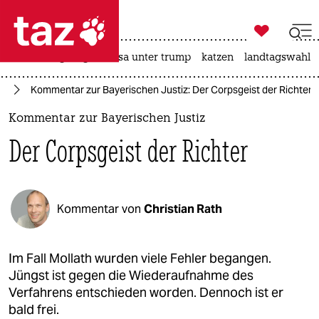

taz zahl ich
hitze
bergsteigen
usa unter trump
katzen
landtagswahl i

taz zahl ich
nd
Kommentar zur Bayerischen Justiz: Der Corpsgeist der Richter
taz zahl ich
Kommentar zur Bayerischen Justiz
themen
Der Corpsgeist der Richter
politik
öko
Kommentar von
Christian Rath
gesellschaft
kultur
Im Fall Mollath wurden viele Fehler begangen.
Jüngst ist gegen die Wiederaufnahme des
sport
Verfahrens entschieden worden. Dennoch ist er
bald frei.