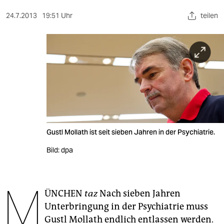
berlin
24.7.2013
19:51 Uhr
teilen
nord
wahrheit
verlag
verlag
veranstaltungen
shop
Gustl Mollath ist seit sieben Jahren in der Psychiatrie.
fragen & hilfe
Bild: dpa
unterstützen
M
abo
ÜNCHEN
taz
Nach sieben Jahren
Unterbringung in der Psychiatrie muss
genossenschaft
Gustl Mollath endlich entlassen werden.