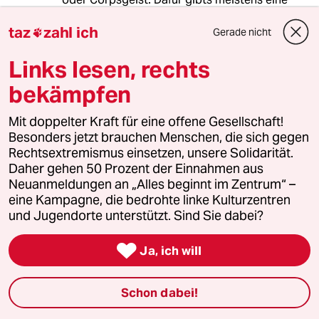
zweite Instanz, die das überprüfen kann.
taz
zahl ich
Gerade nicht

Links lesen, rechts
the real günni
TR
bekämpfen
25.07.2013
,
14:17 Uhr
@SomaRiot:
Mit doppelter Kraft für eine offene Gesellschaft!
fuer die these ´corpsgeist´ sprechen
Besonders jetzt brauchen Menschen, die sich gegen
allerdings leider zwei tatsachen,
Rechtsextremismus einsetzen, unsere Solidarität.
naemlich dass sich bis heute weder
Daher gehen 50 Prozent der Einnahmen aus
eine richterliche vereinigung, noch
Neuanmeldungen an „Alles beginnt im Zentrum“ –
einzelne richter oeffentlich zu den
eine Kampagne, die bedrohte linke Kulturzentren
missstaenden geaeussert haben und
und Jugendorte unterstützt. Sind Sie dabei?
in irgendeiner form distanziert haben
(man vernimmt lediglich ein lautes

Ja, ich will
schweigen), sondern im gegenteil
sich eine richtervertretung beschwert
hat, dass ihr berufsstand nun durch
Schon dabei!
die berichterstattung in schlechtem
licht stuende und an ansehen bei der