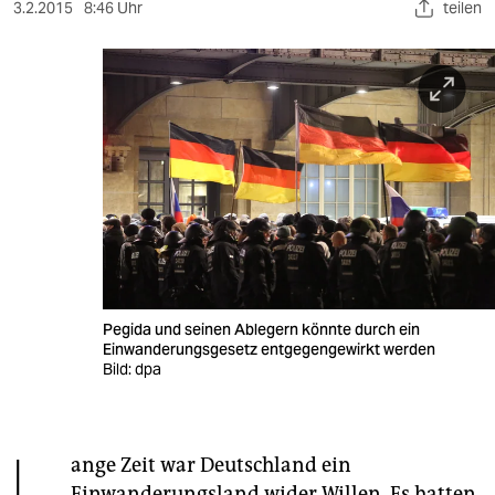
berlin
3.2.2015
8:46 Uhr
teilen
nord
wahrheit
verlag
verlag
veranstaltungen
shop
fragen & hilfe
Pegida und seinen Ablegern könnte durch ein
Einwanderungsgesetz entgegengewirkt werden
unterstützen
Bild: dpa
abo
genossenschaft
ange Zeit war Deutschland ein
Einwanderungsland wider Willen. Es hatten