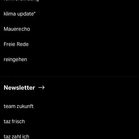
klima update°
Mauerecho
Freie Rede
reingehen
Newsletter
team zukunft
taz frisch
taz zahl ich