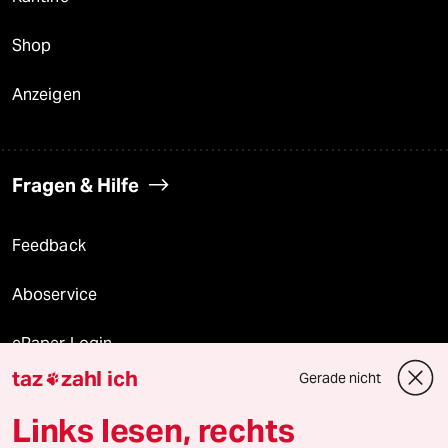
Shop
Anzeigen
Fragen & Hilfe
Feedback
Aboservice
ePaper Login
taz
zahl ich
Gerade nicht

Downloads für Abonnierende
Links lesen, rechts