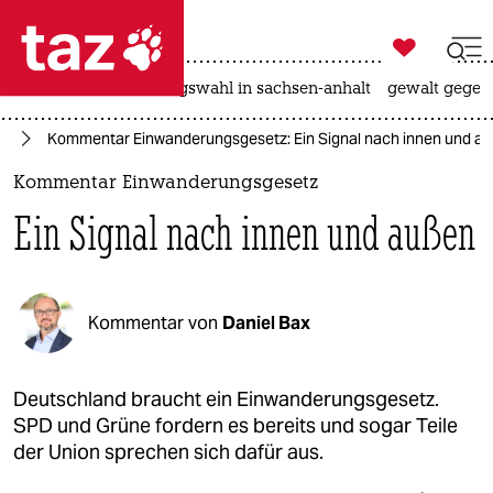

taz zahl ich
hitze
surfen
landtagswahl in sachsen-anhalt
gewalt gegen

taz zahl ich
da
Kommentar Einwanderungsgesetz: Ein Signal nach innen und a
taz zahl ich
Kommentar Einwanderungsgesetz
themen
Ein Signal nach innen und außen
politik
öko
Kommentar von
Daniel Bax
gesellschaft
kultur
Deutschland braucht ein Einwanderungsgesetz.
SPD und Grüne fordern es bereits und sogar Teile
sport
der Union sprechen sich dafür aus.