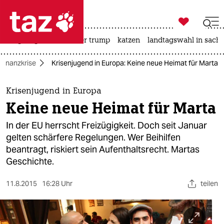

taz zahl ich
bergsteigen
usa unter trump
katzen
landtagswahl in sachs

taz zahl ich
Finanzkrise
Krisenjugend in Europa: Keine neue Heimat für Marta
taz zahl ich
themen
Krisenjugend in Europa
Keine neue Heimat für Marta
politik
In der EU herrscht Freizügigkeit. Doch seit Januar
öko
gelten schärfere Regelungen. Wer Beihilfen
beantragt, riskiert sein Aufenthaltsrecht. Martas
gesellschaft
Geschichte.
kultur
11.8.2015
16:28 Uhr
teilen
sport