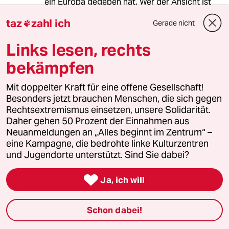
ein Europa gegeben hat. Wer der Ansicht ist
Europa hätte etwas mit Bürgern zu tun liegt
taz
zahl ich
Gerade nicht

schon seit der Zeit der Gründung falsch.
Links lesen, rechts
bekämpfen
Lapa
L
11.08.2015
,
18:42 Uhr
Mit doppelter Kraft für eine offene Gesellschaft!
Das Ausländeramt befolgt die Gesetze
Besonders jetzt brauchen Menschen, die sich gegen
buchstabengetreu mit dem Ziel, Fremde zu
Rechtsextremismus einsetzen, unsere Solidarität.
entfernen - ausgenommen natürlich man kennt
Daher gehen 50 Prozent der Einnahmen aus
einen wichtigen Menschen. Da hat sich in den
Neuanmeldungen an „Alles beginnt im Zentrum“ –
letzten 30 Jahren nichts geändert.
eine Kampagne, die bedrohte linke Kulturzentren
und Jugendorte unterstützt. Sind Sie dabei?

Ja, ich will
tätig ist
TI
11.08.2015
,
18:49 Uhr
@Lapa:
Schon dabei!
Und ja, klar. Das werden die