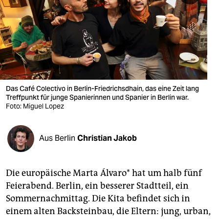
berlin
nord
wahrheit
verlag
verlag
Das Café Colectivo in Berlin-Friedrichsdhain, das eine Zeit lang
Treffpunkt für junge Spanierinnen und Spanier in Berlin war.
veranstaltungen
Foto: Miguel Lopez
shop
Aus Berlin
Christian Jakob
fragen & hilfe
unterstützen
Die europäische Marta Álvaro* hat um halb fünf
abo
Feierabend. Berlin, ein besserer Stadtteil, ein
Sommernachmittag. Die Kita befindet sich in
genossenschaft
einem alten Backsteinbau, die Eltern: jung, urban,