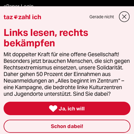
ePaper Login
taz
zahl ich
Gerade nicht

Downloads für Abonnierende
Links lesen, rechts
bekämpfen
© 2026 taz Verlags und Vertriebs GmbH
Alle Rechte vorbehalten. Bei rechtlichen Fragen oder für Genehmigungen
Mit doppelter Kraft für eine offene Gesellschaft!
wenden Sie sich bitte an
lizenzen@taz.de
Besonders jetzt brauchen Menschen, die sich gegen
Rechtsextremismus einsetzen, unsere Solidarität.
Daher gehen 50 Prozent der Einnahmen aus
Feedback
Redaktionsstatut
Kommune-Richtlinien
KI-
Neuanmeldungen an „Alles beginnt im Zentrum“ –
eine Kampagne, die bedrohte linke Kulturzentren
Leitlinie
Informant
Datenschutz
Impressum
AGB
und Jugendorte unterstützt. Sind Sie dabei?
Seitenwende
Einwilligungen widerrufen (Ads)

Ja, ich will
Schon dabei!