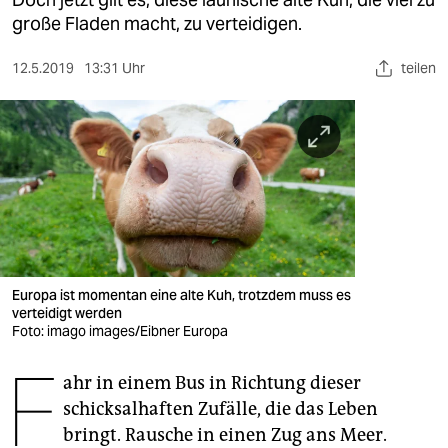
berlin
große Fladen macht, zu verteidigen.
nord
12.5.2019
13:31 Uhr
teilen
wahrheit
verlag
verlag
veranstaltungen
shop
fragen & hilfe
Europa ist momentan eine alte Kuh, trotzdem muss es
verteidigt werden
unterstützen
Foto: imago images/Eibner Europa
F
abo
ahr in einem Bus in Richtung dieser
schicksalhaften Zufälle, die das Leben
genossenschaft
bringt. Rausche in einen Zug ans Meer.