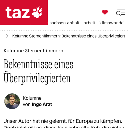

taz zahl ich
hitze
landtagswahl in sachsen-anhalt
arbeit
klimawandel

taz zahl ich
en
Kolumne Sternenflimmern: Bekenntnisse eines Überprivilegierte
taz zahl ich
themen
Kolumne Sternenflimmern
Bekenntnisse eines
politik
Überprivilegierten
öko
gesellschaft
Kolumne
kultur
von
Ingo Arzt
sport
Unser Autor hat nie gelernt, für Europa zu kämpfen.
Doch jetzt gilt es, diese launische alte Kuh, die viel zu