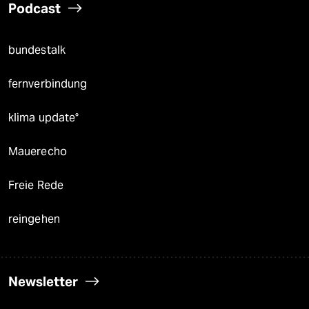
Podcast
bundestalk
fernverbindung
klima update°
Mauerecho
Freie Rede
reingehen
Newsletter