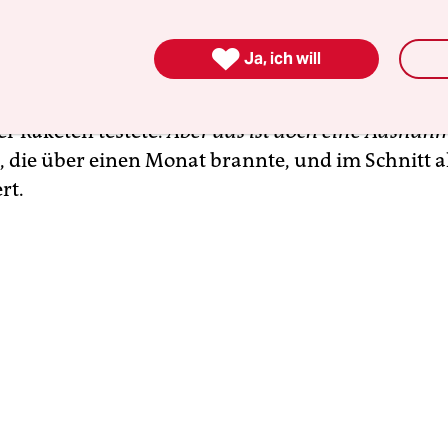
et sich ästhetisch kaum von „Call of Duty“, nur d
die geschossen wird, echt sind. Dadurch wird die 

Ja, ich will
 auch nicht realistischer, weil sie dann brennend
ste, wie das im Emsland, wo die Truppe im Septe
er Raketen testete.
Aber das ist doch eine Ausnah
die über einen Monat brannte, und im Schnitt a
rt.