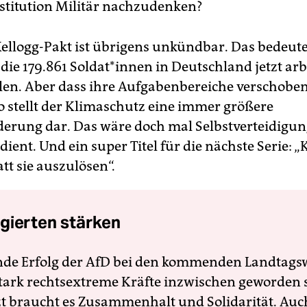
nstitution Militär nachzudenken?
ellogg-Pakt ist übrigens unkündbar. Das bedeute
 die 179.861 Soldat*innen in Deutschland jetzt arb
len. Aber dass ihre Aufgabenbereiche verschobe
o stellt der Klimaschutz eine immer größere
erung dar. Das wäre doch mal Selbstverteidigung
ent. Und ein super Titel für die nächste Serie: „
att sie auszulösen“.
gierten stärken
nde Erfolg der AfD bei den kommenden Landtags
 stark rechtsextreme Kräfte inzwischen geworden 
zt braucht es Zusammenhalt und Solidarität. Auc