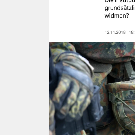
Die Institu
berlin
grundsätzl
nord
widmen?
wahrheit
12.11.2018
18:
verlag
verlag
veranstaltungen
shop
fragen & hilfe
unterstützen
abo
genossenschaft