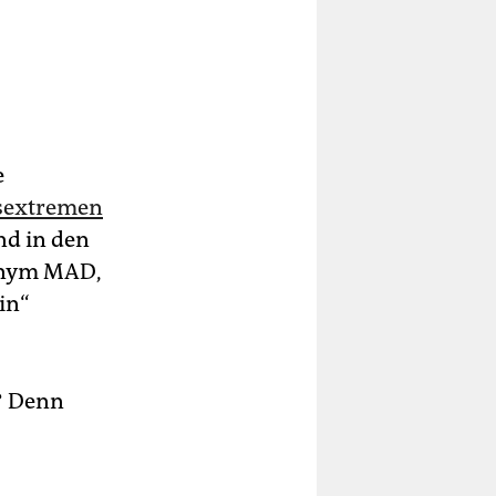
e
sextremen
nd in den
ronym MAD,
in“
n? Denn