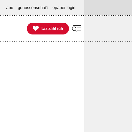
abo
genossenschaft
epaper login

taz zahl ich
taz zahl ich