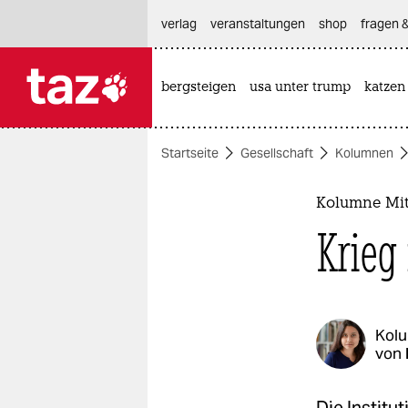
hautnavigation anspringen
hauptinhalt anspringen
footer anspringen
verlag
veranstaltungen
shop
fragen &
bergsteigen
usa unter trump
katzen

taz zahl ich
taz zahl ich
Startseite
Gesellschaft
Kolumnen
themen
politik
Kolumne Mit
Krieg
öko
gesellschaft
kultur
Kol
von
sport