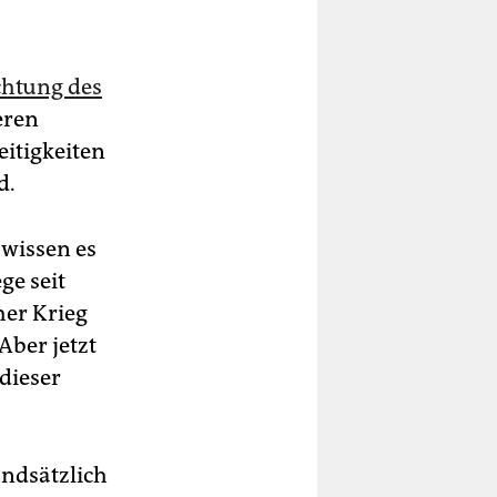
chtung des
eren
reitigkeiten
d.
 wissen es
ge seit
her Krieg
Aber jetzt
 dieser
undsätzlich