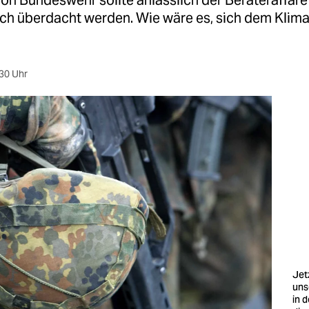
tion Bundeswehr sollte anlässlich der Berateraffäre
ich überdacht werden. Wie wäre es, sich dem Klim
30 Uhr
Jet
uns
in 