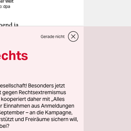
ser Welt
o: dpa
nend ja,
 nie für
Gerade nicht
am, ein
echts
ch keine
wer weiß
os,
esellschaft! Besonders jetzt
rt gegen Rechtsextremismus
z kooperiert daher mit „Alles
ller Einnahmen aus Anmeldungen
llten
. September – an die Kampagne,
der Jugend
rstützt und Freiräume sichern will,
bei?
llein“ und