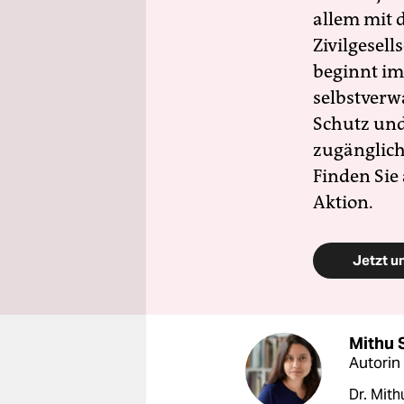
allem mit d
Zivilgesell
beginnt im
selbstverw
Schutz und 
zugänglich
Finden Sie
Aktion.
Jetzt u
Mithu 
Autorin
Dr. Mith