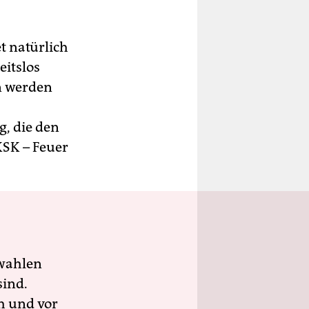
t natürlich
eitslos
n werden
, die den
KSK – Feuer
wahlen
sind.
h und vor