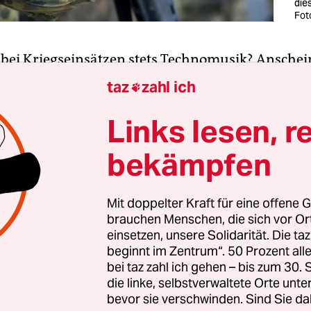
die
Fot
 bei Kriegseinsätzen stets Technomusik? Anschei
n man
der neuen Bundeswehrserie
„KSK – Kämpfe
taz
zahl ich

 allein“ glauben kann. KSK steht für Kommando
fte oder mit den Worten der Bundeswehr: „Ein Te
Links lesen, r
ie bitte? Ist das der Grund, warum wir immer no
bekämpfen
gen Informationen über die Beraterverträge der
r haben, mit denen sich BWI und McKinsey und 
les eine goldene Nase verdient? Ist halt ein Myth
Mit doppelter Kraft für eine offene G
brauchen Menschen, die sich vor O
iß man nicht.
einsetzen, unsere Solidarität. Die ta
beginnt im Zentrum“. 50 Prozent a
 letztens noch bei einem Interview gesagt, wir so
bei taz zahl ich gehen – bis zum 30
sein, Ego-Shooter-Spiele nur als Militarisierung 
die linke, selbstverwaltete Orte unte
bevor sie verschwinden. Sind Sie da
abzutun, und dann kommt „Kämpfe nie für dich a