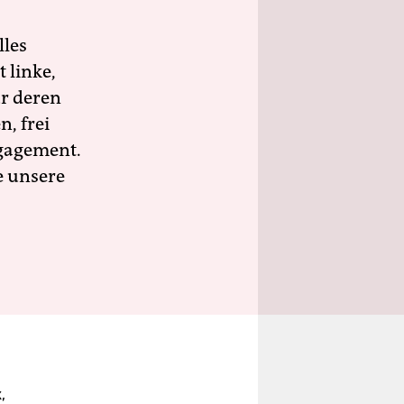
lles
 linke,
ür deren
n, frei
ngagement.
e unsere
,