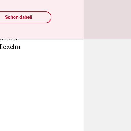
ass die
Serie
Schon dabei!
e Moore
mber trotz
me.
Eine
lle zehn