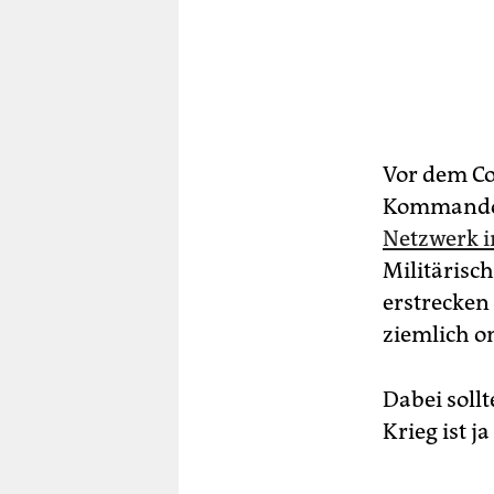
Vor dem Co
Kommando 
Netzwerk 
Militärisc
erstrecken 
ziemlich o
Dabei soll
Krieg ist j