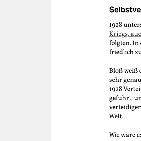
Selbstve
1928 unte
Kriegs, au
folgten. In
friedlich z
Bloß weiß 
sehr genau
1928 Verte
geführt, u
verteidigen
Welt.
Wie wäre e