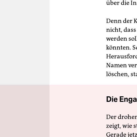
über die I
Denn der K
nicht, dass
werden sol
könnten. S
Herausford
Namen verdi
löschen, st
Die Enga
Der drohe
zeigt, wie
Gerade jet