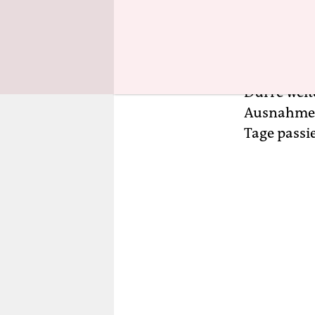
unterscheid
Leute, auf 
allerdings
zeigen müs
Dürre weit
Ausnahme, 
Tage passie