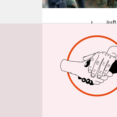
epaper login
L
äuft
wen
dich
Spezialkrä
Mythos.“ W
vollständi
Bundesweh
wer noch al
Genaues we
Da habe ich
vorsichtig 
von heute 