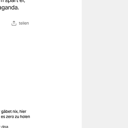
 spart er,
paganda.
teilen
 gäbet nix, hier
t es zero zu holen
: dpa