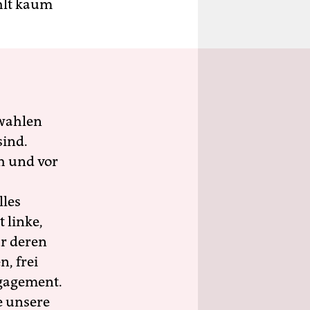
ahlt kaum
wahlen
sind.
h und vor
lles
 linke,
ür deren
n, frei
ngagement.
e unsere