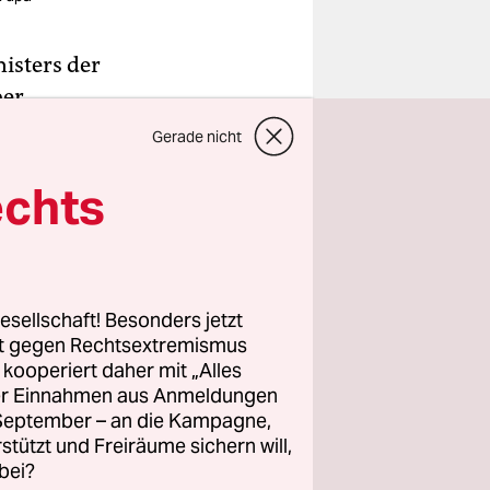
isters der
ber
 eine
Gerade nicht
siven
echts
ilität.
.
d, wie die
den
esellschaft! Besonders jetzt
rt gegen Rechtsextremismus
r muss
z kooperiert daher mit „Alles
ller Einnahmen aus Anmeldungen
. September – an die Kampagne,
rstützt und Freiräume sichern will,
bei?