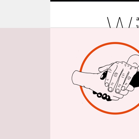
epaper login
W
riesige Nul
Gebäudes, 
Dazu der S
Daneben de
Büste eine
Wohlstand 
permanent 