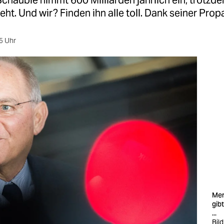
häuble nimmt 600 Milliarden jährlich ein, trotzdem
eht. Und wir? Finden ihn alle toll. Dank seiner Pro
5 Uhr
Mer
gib
...
Bild