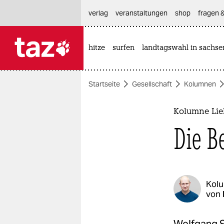
hautnavigation anspringen
hauptinhalt anspringen
footer anspringen
verlag
veranstaltungen
shop
fragen &
hitze
surfen
landtagswahl in sachse

taz zahl ich
taz zahl ich
Startseite
Gesellschaft
Kolumnen
themen
politik
Kolumne Lie
Die B
öko
gesellschaft
kultur
Kol
von
sport