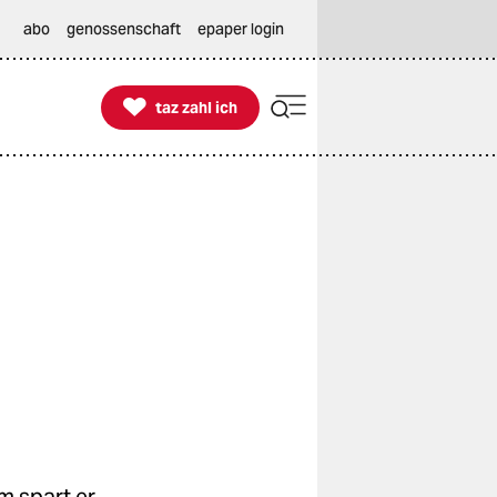
abo
genossenschaft
epaper login

taz zahl ich
taz zahl ich