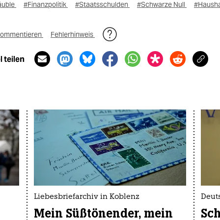
äuble
#Finanzpolitik
#Staatsschulden
#Schwarze Null
#Hausha
ommentieren
Fehlerhinweis
 teilen
Liebesbriefarchiv in Koblenz
Deut
t
Mein Süßtönender, mein
Sch