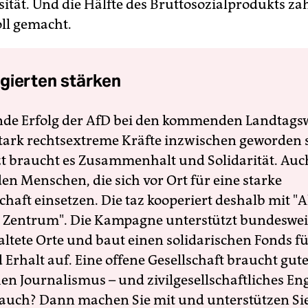
osität. Und die Hälfte des Bruttosozialprodukts z
oll gemacht.
gierten stärken
nde Erfolg der AfD bei den kommenden Landtags
 stark rechtsextreme Kräfte inzwischen geworden 
zt braucht es Zusammenhalt und Solidarität. Auc
en Menschen, die sich vor Ort für eine starke
schaft einsetzen. Die taz kooperiert deshalb mit "A
 Zentrum". Die Kampagne unterstützt bundesweit
altete Orte und baut einen solidarischen Fonds f
Erhalt auf. Eine offene Gesellschaft braucht gute
en Journalismus – und zivilgesellschaftliches E
 auch? Dann machen Sie mit und unterstützen Si