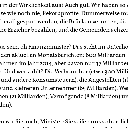
s in der Wirklichkeit aus? Auch gut. Wir haben so 
tze wie noch nie, Rekordprofite. Dummerweise m
berall gespart werden, die Brücken verrotten, di
ne Erzieher bezahlen, und die Gemeinden ächze
as sein, oh Finanzminister? Das steht im Unterho
n den aktuellen Monatsberichten: 600 Milliarden
ahmen im Jahr 2014, aber davon nur 37 Milliarden
 Und wer zahlt? Die Verbraucher (etwa 300 Mill
und andere Konsumsteuern), die Angestellten (1
) und kleineren Unternehmer (65 Milliarden). Wer
men (21 Milliarden), Vermögende (8 Milliarden) u
rden).
n wir Sie auch, Minister: Sie seifen uns so herrlic