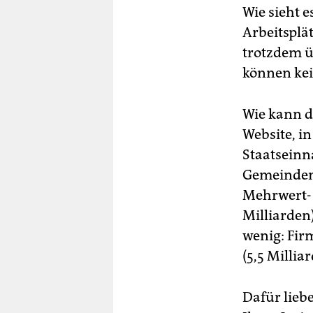
Wie sieht e
Arbeitsplä
trotzdem ü
können kei
Wie kann d
Website, i
Staatseinn
Gemeinden.
Mehrwert- 
Milliarden
wenig: Fir
(5,5 Millia
Dafür liebe