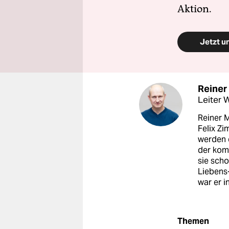
Aktion.
Jetzt u
Reiner
Leiter
Reiner 
Felix Zi
werden 
der kom
sie sch
Liebens
war er i
Themen