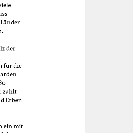
viele
uss
e Länder
n.
lz der
 für die
iarden
80
 zahlt
nd Erben
h ein mit