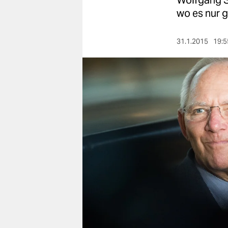
Wolfgang Sc
berlin
wo es nur g
nord
31.1.2015
19:5
wahrheit
verlag
verlag
veranstaltungen
shop
fragen & hilfe
unterstützen
abo
genossenschaft