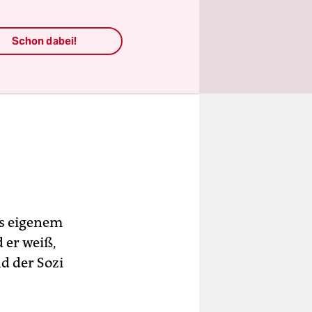
Schon dabei!
us eigenem
 er weiß,
nd der Sozi