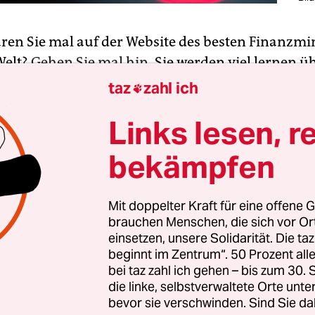
aren Sie mal auf der Website des besten Finanzmin
Welt?
Gehen Sie mal hin
, Sie werden viel lernen ü
moderne Propaganda. Dort sehen sie erst mal nur
taz
zahl ich

l. Leicht grau hinterlegt mit den Bögen eines mas
Links lesen, r
im Euroschein-Design, ein Wasserzeichen der Stab
logan „Die Null steht“, zum Bundeshaushalt 2014
bekämpfen
r Minister mit kontrastreich ausgeleuchtetem Bil
s antiken Philosophen und der Sprechblase „Wer 
Mit doppelter Kraft für eine offene G
brauchen Menschen, die sich vor O
und den Sozialstaat in Europa schützen will, de
einsetzen, unsere Solidarität. Die ta
an der eigenen Wettbewerbsfähigkeit arbeiten.“
beginnt im Zentrum“. 50 Prozent a
bei taz zahl ich gehen – bis zum 30
die linke, selbstverwaltete Orte unte
bevor sie verschwinden. Sind Sie da