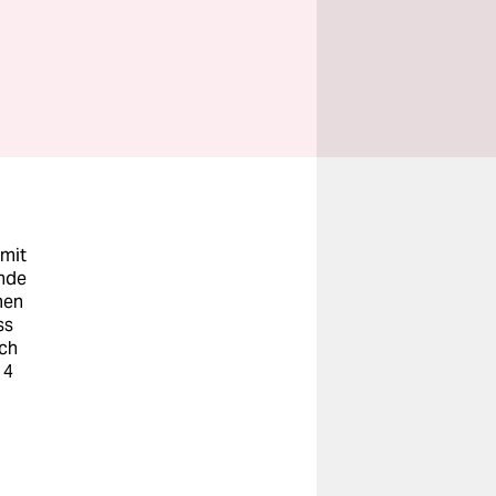
 mit
unde
men
ss
ach
14