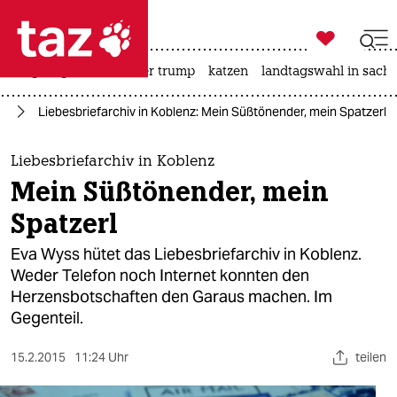

taz zahl ich
bergsteigen
usa unter trump
katzen
landtagswahl in sachs

taz zahl ich
ag
Liebesbriefarchiv in Koblenz: Mein Süßtönender, mein Spatzerl
taz zahl ich
themen
Liebesbriefarchiv in Koblenz
Mein Süßtönender, mein
politik
Spatzerl
öko
Eva Wyss hütet das Liebesbriefarchiv in Koblenz.
Weder Telefon noch Internet konnten den
gesellschaft
Herzensbotschaften den Garaus machen. Im
Gegenteil.
kultur
sport
15.2.2015
11:24 Uhr
teilen