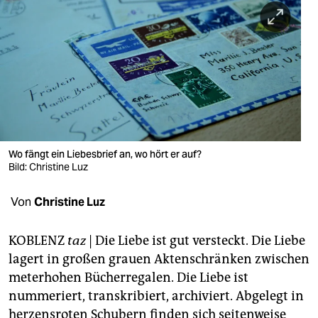
berlin
nord
wahrheit
verlag
verlag
veranstaltungen
Wo fängt ein Liebesbrief an, wo hört er auf?
Bild: Christine Luz
shop
Von
Christine Luz
fragen & hilfe
unterstützen
KOBLENZ
taz
| Die Liebe ist gut versteckt. Die Liebe
lagert in großen grauen Aktenschränken zwischen
abo
meterhohen Bücherregalen. Die Liebe ist
genossenschaft
nummeriert, transkribiert, archiviert. Abgelegt in
herzensroten Schubern finden sich seitenweise