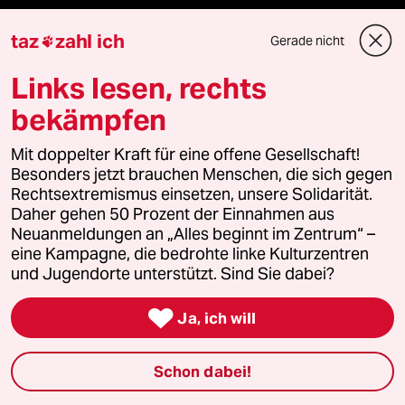
Kantine
taz
zahl ich
Gerade nicht

Shop
Links lesen, rechts
Anzeigen
bekämpfen
Mit doppelter Kraft für eine offene Gesellschaft!
Besonders jetzt brauchen Menschen, die sich gegen
Fragen & Hilfe
Rechtsextremismus einsetzen, unsere Solidarität.
Daher gehen 50 Prozent der Einnahmen aus
Neuanmeldungen an „Alles beginnt im Zentrum“ –
Feedback
eine Kampagne, die bedrohte linke Kulturzentren
und Jugendorte unterstützt. Sind Sie dabei?
Aboservice

Ja, ich will
ePaper Login
Schon dabei!
Downloads für Abonnierende