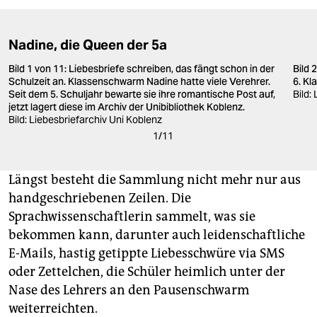
Nadine, die Queen der 5a
Bild 1 von 11: Liebesbriefe schreiben, das fängt schon in der
Bild 
Schulzeit an. Klassenschwarm Nadine hatte viele Verehrer.
6. Kl
Seit dem 5. Schuljahr bewarte sie ihre romantische Post auf,
Bild:
jetzt lagert diese im Archiv der Unibibliothek Koblenz.
Bild: Liebesbriefarchiv Uni Koblenz
1
/
11
Längst besteht die Sammlung nicht mehr nur aus
handgeschriebenen Zeilen. Die
Sprachwissenschaftlerin sammelt, was sie
bekommen kann, darunter auch leidenschaftliche
E-Mails, hastig getippte Liebesschwüre via SMS
oder Zettelchen, die Schüler heimlich unter der
Nase des Lehrers an den Pausenschwarm
weiterreichten.