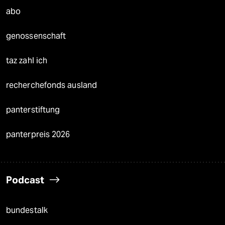
abo
genossenschaft
taz zahl ich
recherchefonds ausland
panterstiftung
panterpreis 2026
Podcast
bundestalk