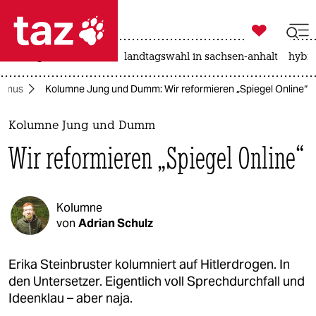

taz zahl ich
niedrigwasser
rente
landtagswahl in sachsen-anhalt
hybri

taz zahl ich
ismus
Kolumne Jung und Dumm: Wir reformieren „Spiegel Online“
taz zahl ich
themen
Kolumne Jung und Dumm
Wir reformieren „Spiegel Online“
politik
öko
Kolumne
gesellschaft
von
Adrian Schulz
kultur
Erika Steinbruster kolumniert auf Hitlerdrogen. In
den Untersetzer. Eigentlich voll Sprechdurchfall und
sport
Ideenklau – aber naja.