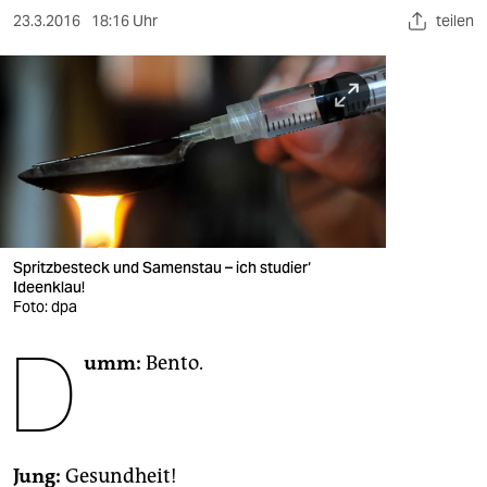
berlin
23.3.2016
18:16 Uhr
teilen
nord
wahrheit
verlag
verlag
veranstaltungen
Spritzbesteck und Samenstau – ich studier‘
shop
Ideenklau!
Foto: dpa
fragen & hilfe
D
unterstützen
umm:
Bento.
abo
genossenschaft
Jung:
Gesundheit!