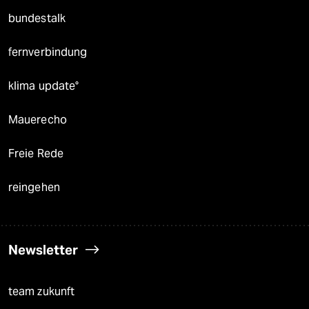
bundestalk
fernverbindung
klima update°
Mauerecho
Freie Rede
reingehen
Newsletter
team zukunft