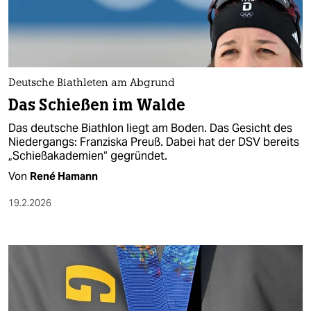
berlin
nord
wahrheit
Deutsche Biathleten am Abgrund
verlag
Das Schießen im Walde
verlag
Das deutsche Biathlon liegt am Boden. Das Gesicht des
Niedergangs: Franziska Preuß. Dabei hat der DSV bereits
veranstaltungen
„Schießakademien“ gegründet.
shop
Von
René Hamann
fragen & hilfe
19.2.2026
unterstützen
abo
genossenschaft