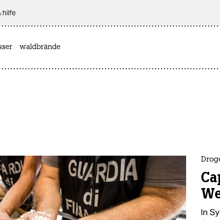
 hilfe
sser
waldbrände
Droge
Ca
We
In Sy