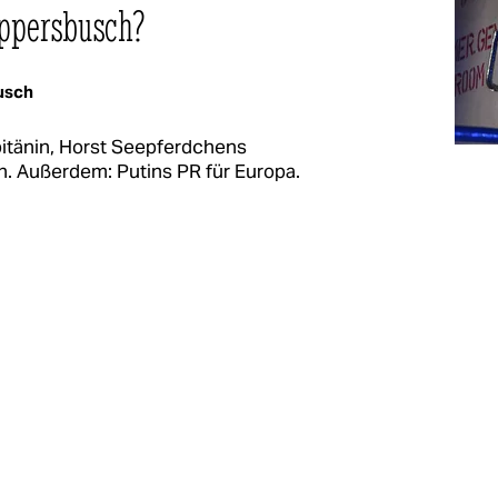
üppersbusch?
usch
pitänin, Horst Seepferdchens
n. Außerdem: Putins PR für Europa.