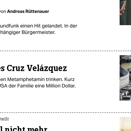
von
Andreas Rüttenauer
Rundfunk einen Hit gelandet. In der
bhängiger Bürgermeister.
es Cruz Velázquez
gen Metamphetamin trinken. Kurz
USA der Familie eine Million Dollar.
ellt
l nicht mehr