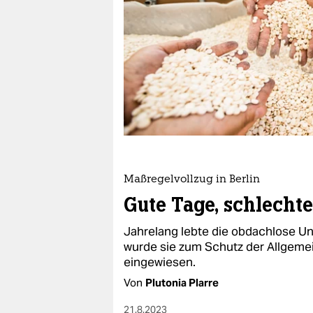
berlin
nord
wahrheit
verlag
verlag
veranstaltungen
shop
Maßregelvollzug in Berlin
Gute Tage, schlecht
fragen & hilfe
Jahrelang lebte die obdachlose Un
unterstützen
wurde sie zum Schutz der Allgemei
eingewiesen.
abo
Von
Plutonia Plarre
genossenschaft
21.8.2023