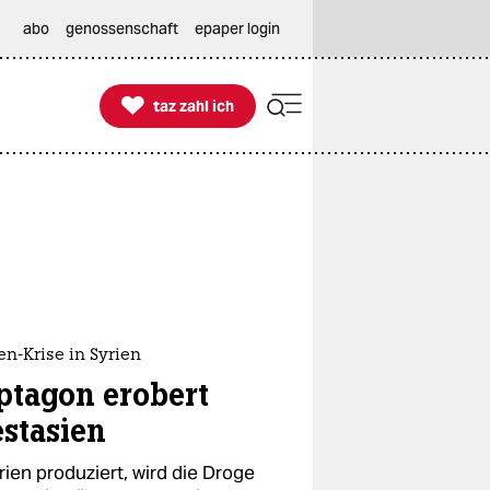
abo
genossenschaft
epaper login

taz zahl ich
taz zahl ich
n-Krise in Syrien
ptagon erobert
stasien
rien produziert, wird die Droge