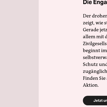
Die Enga
Der drohe
zeigt, wie
Gerade jet
allem mit d
Zivilgesell
beginnt im
selbstverw
Schutz und 
zugänglich
Finden Sie
Aktion.
Jetzt u