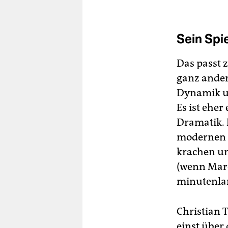
Sein Spie
Das passt 
ganz andere
Dynamik un
Es ist eher
Dramatik. 
modernen A
krachen un
(wenn Marc
minutenlan
Christian T
einst über