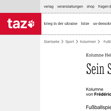
hautnavigation anspringen
hauptinhalt anspringen
footer anspringen
verlag
veranstaltungen
shop
fragen &
krieg in der ukraine
hitze
us-demokr

taz zahl ich
taz zahl ich
Startseite
Sport
Kolumnen
Fußb
themen
politik
Kolumne He
Sein 
öko
gesellschaft
kultur
Kolumne
von
Frédéric
sport
Fußballspie