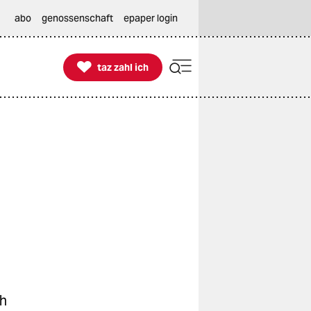
abo
genossenschaft
epaper login

taz zahl ich
taz zahl ich
ch