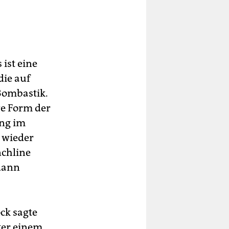
ist eine
die auf
Bombastik.
re Form der
ung im
 wieder
nchline
dann
ock sagte
ter einem