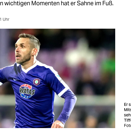
In wichtigen Momenten hat er Sahne im Fuß.
1 Uhr
Er s
Mit
seh
Tiff
Fot