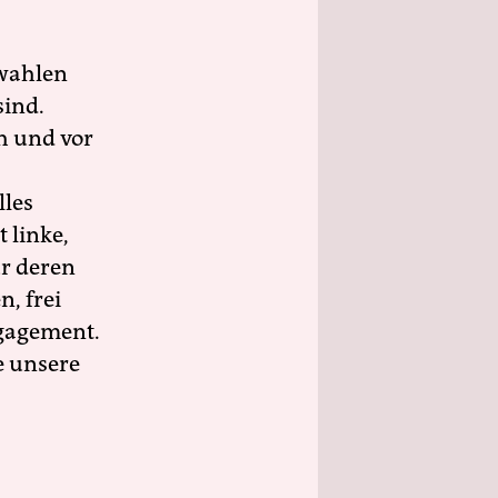
wahlen
sind.
h und vor
lles
 linke,
ür deren
n, frei
ngagement.
e unsere