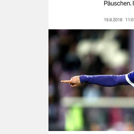
berlin
Päuschen. 
nord
19.8.2018
11:0
wahrheit
verlag
verlag
veranstaltungen
shop
fragen & hilfe
unterstützen
abo
genossenschaft