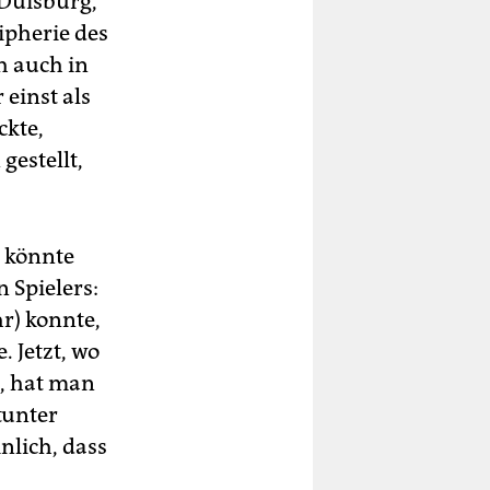
 Duisburg,
ipherie des
h auch in
 einst als
ckte,
estellt,
n könnte
n Spielers:
r) konnte,
. Jetzt, wo
t, hat man
tunter
nlich, dass