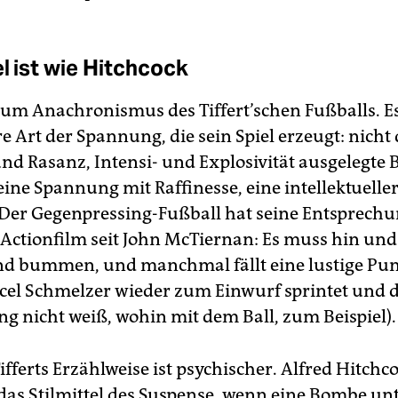
l ist wie Hitchcock
zum Anachronismus des Tiffert’schen Fußballs. Es 
 Art der Spannung, die sein Spiel erzeugt: nicht 
d Rasanz, Intensi- und Explosivität ausgelegte 
 eine Spannung mit Raffinesse, eine intellektuelle
Der Gegenpressing-Fußball hat seine Entsprech
ctionfilm seit John McTiernan: Es muss hin und
d bummen, und manchmal fällt eine lustige Pu
el Schmelzer wieder zum Einwurf sprintet und 
g nicht weiß, wohin mit dem Ball, zum Beispiel).
ifferts Erzählweise ist psychischer. Alfred Hitchc
 das Stilmittel des Suspense, wenn eine Bombe un