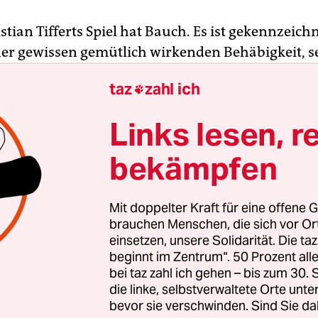
stian Tifferts Spiel hat Bauch. Es ist gekennzeich
ner gewissen gemütlich wirkenden Behäbigkeit, s
in den Sprint geht, wirkt es, als würde er schlurfe
taz
zahl ich

eist des lange schon zu Grabe getragenen
regisseurs weiter, der vor allem gönnen können m
Links lesen, r
 und wieder mal ein Päuschen. Und den Mitspiele
 ein Pässchen.
bekämpfen
etonten Fußball moderner Prägung wirkt Christia
Mit doppelter Kraft für eine offene G
ein Zitat aus vergangenen Zeiten. 90 Minuten lang
brauchen Menschen, die sich vor O
es nicht besonders überragend kann, und dann k
einsetzen, unsere Solidarität. Die ta
beginnt im Zentrum“. 50 Prozent a
r bis acht Szenen im Spiel, da sieht man auch: De
bei taz zahl ich gehen – bis zum 30
m Scheitel und Sahne im Fuß. In den 60ern wäre 
die linke, selbstverwaltete Orte unte
ieler geworden.
bevor sie verschwinden. Sind Sie da