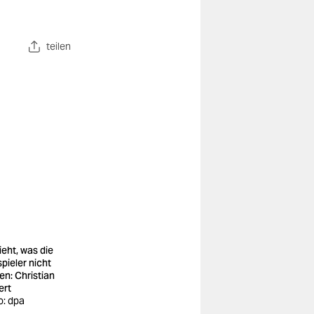
teilen
ieht, was die
spieler nicht
en: Christian
ert
o: dpa