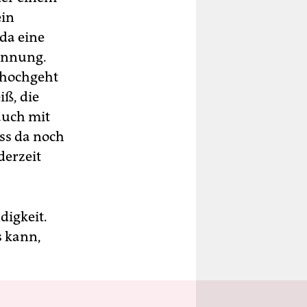
ein
da eine
pannung.
h hochgeht
iß, die
auch mit
ass da noch
derzeit
digkeit.
s kann,