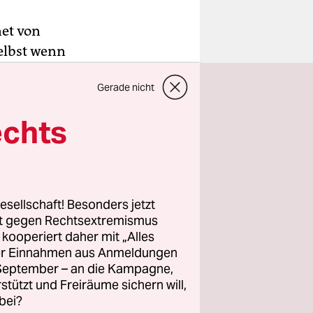
net von
elbst wenn
n. In ihm
Gerade nicht
uss: sich
echts
rn hin und
n Tifferts
esellschaft! Besonders jetzt
 sieht man,
rt gegen Rechtsextremismus
ommt eine
z kooperiert daher mit „Alles
ller Einnahmen aus Anmeldungen
r Mann hat
. September – an die Kampagne,
er sicher
rstützt und Freiräume sichern will,
bei?