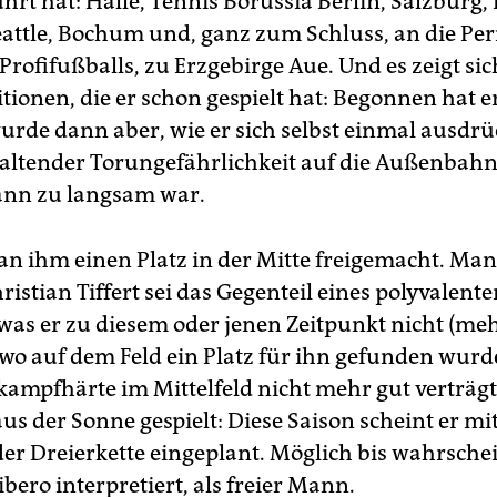
rt hat: Halle, Tennis Borussia Berlin, Salzburg,
eattle, Bochum und, ganz zum Schluss, an die Per
rofifußballs, zu Erzgebirge Aue. Und es zeigt sic
itionen, die er schon gespielt hat: Begonnen hat er
urde dann aber, wie er sich selbst einmal ausdrü
ltender Torungefährlichkeit auf die Außenbahn g
dann zu langsam war.
an ihm einen Platz in der Mitte freigemacht. Ma
istian Tiffert sei das Gegenteil eines polyvalente
 was er zu diesem oder jenen Zeitpunkt nicht (meh
 wo auf dem Feld ein Platz für ihn gefunden wurde
ikampfhärte im Mittelfeld nicht mehr gut verträg
us der Sonne gespielt: Diese Saison scheint er mi
der Dreierkette eingeplant. Möglich bis wahrschei
Libero interpretiert, als freier Mann.