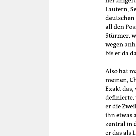
herumgefüh
Lautern, S
deutschen P
all den Pos
Stürmer, w
wegen anha
bis er da 
Also hat m
meinen, Chr
Exakt das,
definierte,
er die Zwe
ihn etwas a
zentral in 
er das als 