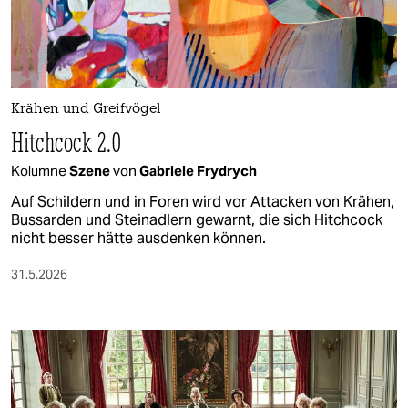
berlin
nord
wahrheit
Krähen und Greifvögel
verlag
Hitchcock 2.0
verlag
Kolumne
Szene
von
Gabriele Frydrych
veranstaltungen
Auf Schildern und in Foren wird vor Attacken von Krähen,
Bussarden und Steinadlern gewarnt, die sich Hitchcock
shop
nicht besser hätte ausdenken können.
fragen & hilfe
31.5.2026
unterstützen
abo
genossenschaft