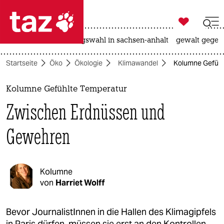

taz zahl ich
hitze
surfen
landtagswahl in sachsen-anhalt
gewalt gegen

taz zahl ich
Startseite
Öko
Ökologie
Klimawandel
Kolumne Gefühl
taz zahl ich
themen
Kolumne Gefühlte Temperatur
Zwischen Erdnüssen und
politik
Gewehren
öko
gesellschaft
Kolumne
kultur
von
Harriet Wolff
sport
Bevor JournalistInnen in die Hallen des Klimagipfels
in Paris dürfen, müssen sie erst an den Kontrollen