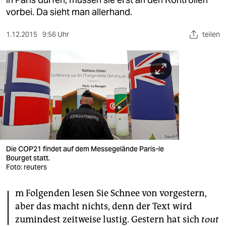
berlin
vorbei. Da sieht man allerhand.
nord
1.12.2015
9:56 Uhr
teilen
wahrheit
verlag
verlag
veranstaltungen
shop
fragen & hilfe
Die COP21 findet auf dem Messegelände Paris-le
Bourget statt.
unterstützen
Foto: reuters
I
abo
m Folgenden lesen Sie Schnee von vorgestern,
aber das macht nichts, denn der Text wird
genossenschaft
zumindest zeitweise lustig. Gestern hat sich
tout