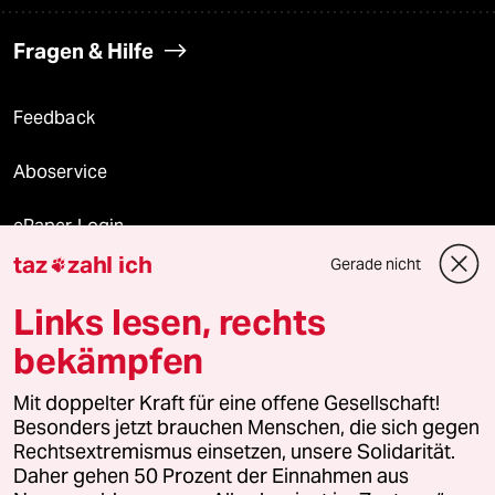
Fragen & Hilfe
Feedback
Aboservice
ePaper Login
taz
zahl ich
Gerade nicht

Downloads für Abonnierende
Links lesen, rechts
bekämpfen
© 2026 taz Verlags und Vertriebs GmbH
Alle Rechte vorbehalten. Bei rechtlichen Fragen oder für Genehmigungen
Mit doppelter Kraft für eine offene Gesellschaft!
wenden Sie sich bitte an
lizenzen@taz.de
Besonders jetzt brauchen Menschen, die sich gegen
Rechtsextremismus einsetzen, unsere Solidarität.
Daher gehen 50 Prozent der Einnahmen aus
Feedback
Redaktionsstatut
Kommune-Richtlinien
KI-