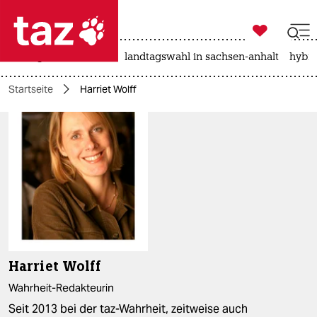

taz zahl ich
niedrigwasser
rente
landtagswahl in sachsen-anhalt
hybri

taz zahl ich
Startseite
Harriet Wolff
taz zahl ich
themen
politik
öko
gesellschaft
kultur
Harriet Wolff
sport
Wahrheit-Redakteurin
Seit 2013 bei der taz-Wahrheit, zeitweise auch