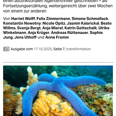
einen autofikitonalen Agententhriller geschrieben – als
Fortsetzungserzählung, weitergereicht über zwei Wochen
von einem zur anderen
Von
Harriet Wolff
,
Felix Zimmermann
,
Simone Schmollack
,
Konstantin Nowotny
,
Nicole Opitz
,
Jasmin Kalarickal
,
Beate
Willms
,
Svenja Bergt
,
Anja Mierel
,
Katrin Gottschalk
,
Ulrike
Winkelmann
,
Anja Krüger
,
Andreas Rüttenauer
,
Sophie
Jung
,
Jens Uthoff
und
Anne Fromm
Ausgabe vom
17.10.2025
,
Seite 7,
transformation