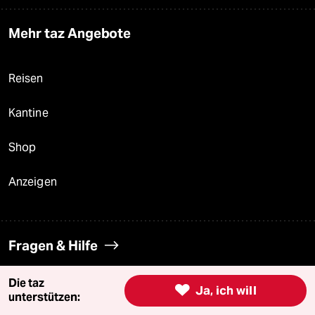
Mehr taz Angebote
Reisen
Kantine
Shop
Anzeigen
Fragen & Hilfe
Die taz
Feedback

Ja, ich will
unterstützen: