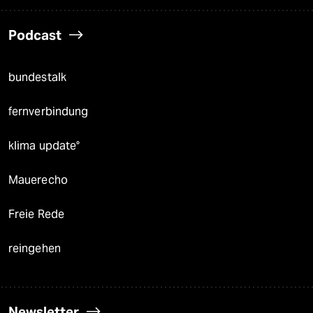
Podcast
bundestalk
fernverbindung
klima update°
Mauerecho
Freie Rede
reingehen
Newsletter