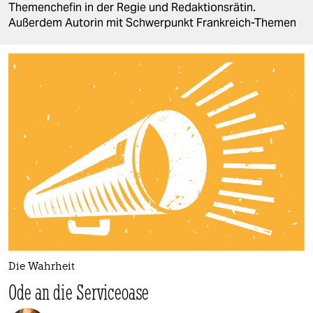
berlin
Themenchefin in der Regie und Redaktionsrätin.
Außerdem Autorin mit Schwerpunkt Frankreich-Themen
nord
wahrheit
verlag
verlag
veranstaltungen
shop
fragen & hilfe
unterstützen
abo
Die Wahrheit
Ode an die Serviceoase
genossenschaft