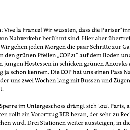
: Vive la France! Wir wussten, dass die Pariser*in
von Nahverkehr berühmt sind. Hier aber übertref
: Wir gehen jeden Morgen die paar Schritte zur G
en den grünen Pfeilen „COP21“ auf dem Boden un
en jungen Hostessen in schicken grünen Anoraks a
g ja schon kennen. Die COP hat uns einen Pass N
 der uns zwei Wochen lang mit Bussen und Züge
t.
Sperre im Untergeschoss drängt sich tout Paris, a
en rollt ein Vorortzug RER heran, der sehr zu Re
hen wird. Drei Stationen weiter aussteigen, in di