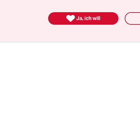
lustigen Sammeltaxis durch die Stadt. Und in Ca
nsere Extrabusse alle paar Kilometer vor den Pa

Ja, ich will
s, das sich im Drogenkrieg befand. Wir verstande
maten ihre unendliche Geduld lernten: auf dem