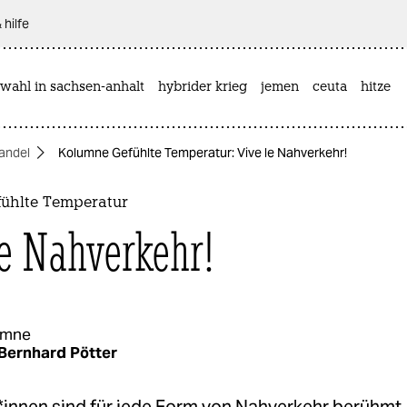
 hilfe
wahl in sachsen-anhalt
hybrider krieg
jemen
ceuta
hitze
andel
Kolumne Gefühlte Temperatur: Vive le Nahverkehr!
ühlte Temperatur
le Nahverkehr!
umne
Bernhard Pötter