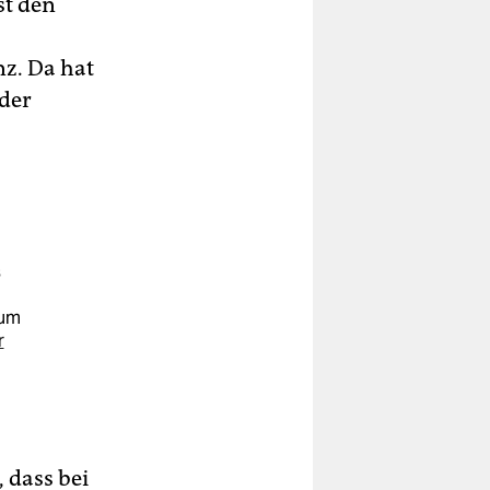
st den
nz. Da hat
 der
s
zum
r
 dass bei