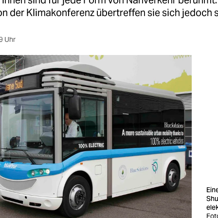
*innen sind für jede Form von Nahverkehr berühmt.
n der Klimakonferenz übertreffen sie sich jedoch s
9 Uhr
Eine
Shu
ele
Fot