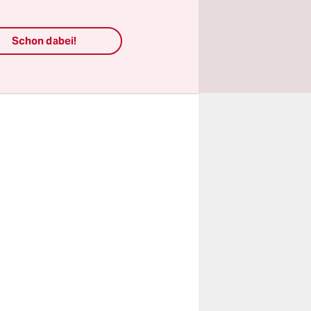
ncún
nzersperren
Schon dabei!
n, wo die
 Weg zur