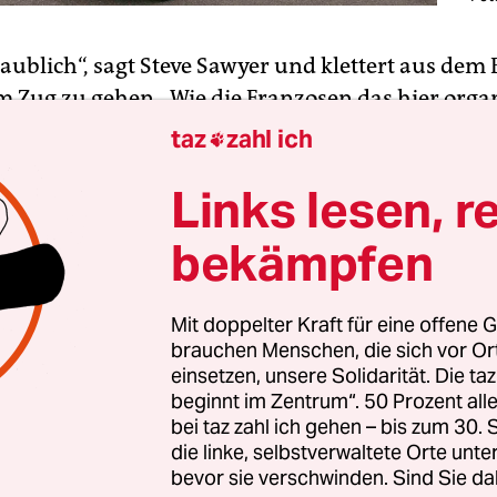
aublich“, sagt Steve Sawyer und klettert aus dem
 Zug zu gehen. „Wie die Franzosen das hier organ
en, alle Achtung. Hätte ich ihnen nicht zugetrau
taz
zahl ich

 wovon er spricht. Als Urgestein der Öko-Lobby ha
Links lesen, r
en einen Umwelt-Gipfel nach dem anderen erkl
 Greenpeace, heute für die Windbranche. Und oft
bekämpfen
chaotischen Organisation gelitten, die den guten
ber diametral gegenüberstand.
Mit doppelter Kraft für eine offene G
brauchen Menschen, die sich vor O
be schon häufig geflucht. Letztes Jahr in Lima qu
einsetzen, unsere Solidarität. Die ta
sse jeden Morgen über eine Stunde durch das
beginnt im Zentrum“. 50 Prozent a
wühl. In Doha karrten uns die Gastgeber in Rei
bei taz zahl ich gehen – bis zum 30
die linke, selbstverwaltete Orte unte
Wüste, bis am Horizont als Fata Morgana das
bevor sie verschwinden. Sind Sie da
entrum auftauchte. In Durban ging es im laut-c