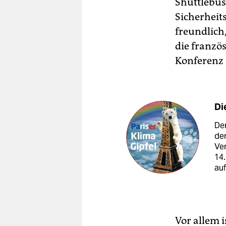
Shuttlebus
Sicherheit
freundlich
die franzö
Konferenz d
Di
Der
der
Ver
14
auf
Vor allem i