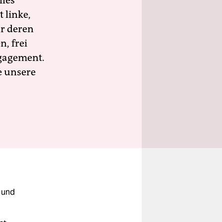
lles
 linke,
ür deren
n, frei
ngagement.
e unsere
 und