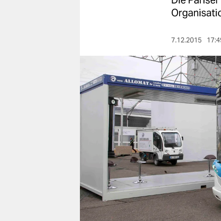
Die Pariser
berlin
Organisatio
nord
7.12.2015
17:4
wahrheit
verlag
verlag
veranstaltungen
shop
fragen & hilfe
unterstützen
abo
genossenschaft