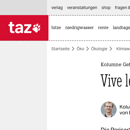
hautnavigation anspringen
hauptinhalt anspringen
footer anspringen
verlag
veranstaltungen
shop
fragen &
hitze
niedrigwasser
rente
landtags

taz zahl ich
taz zahl ich
Startseite
Öko
Ökologie
Klimaw
themen
politik
Kolumne Gef
Vive 
öko
gesellschaft
kultur
Kol
von
sport