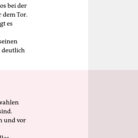
s bei der
r dem Tor.
gt es
 seinen
 deutlich
wahlen
sind.
h und vor