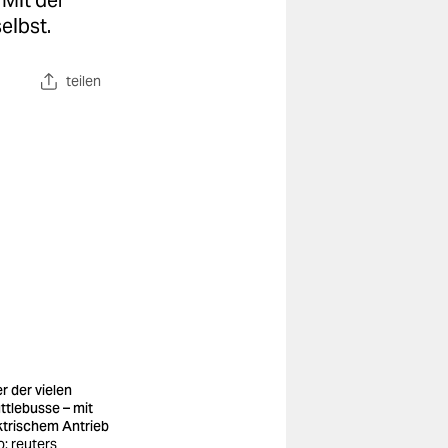
 Mit der
elbst.
teilen
r der vielen
ttlebusse – mit
ktrischem Antrieb
o: reuters