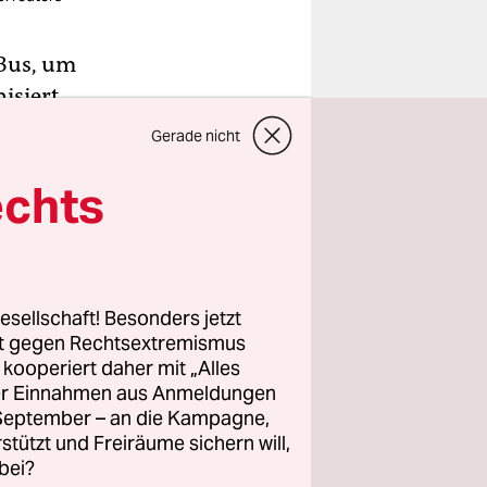
 Bus, um
isiert
t.“ Der
Gerade nicht
t er seit
echts
ommen,
 genug
 Absichten
esellschaft! Besonders jetzt
rt gegen Rechtsextremismus
älten sich
z kooperiert daher mit „Alles
ller Einnahmen aus Anmeldungen
sebussen
. September – an die Kampagne,
rstützt und Freiräume sichern will,
bei?
haotischen,