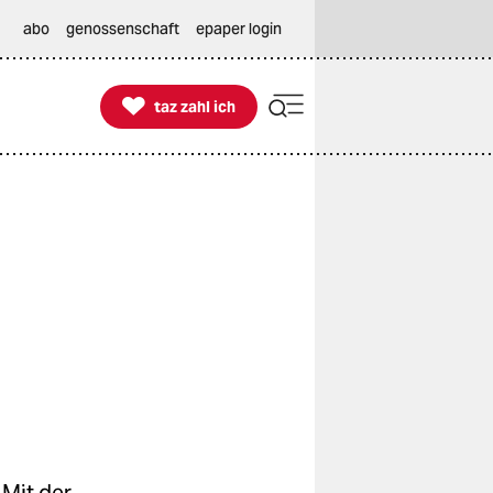
abo
genossenschaft
epaper login

taz zahl ich
taz zahl ich