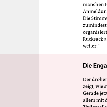
manchen Ho
Anmeldung,
Die Stimmu
zumindest 
organisier
Rucksack a
weiter.“
Die Enga
Der drohe
zeigt, wie
Gerade jet
allem mit d