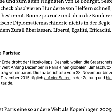
se und zum alten Flughafen von Le Bourget. Selb
scheck absolvieren Hunderte von Helfern schnell,
, bestimmt. Bonne journée und ab in die Konfere
sische Diplomatiemaschinerie nichts in der Regie
em Zufall überlassen: Liberté, Egalité, Efficacité.
e Paristaz
 Erde droht der Hitzekollaps. Deshalb wollen die Staatschef
 Welt Anfang Dezember in Paris einen globalen Klimaschutz-
trag vereinbaren. Die taz berichtete vom 28. November bis 
. Dezember 2015 täglich
auf vier Seiten
in der Zeitung und
hie
 taz.de.
st Paris eine so andere Welt als Kopenhagen 2009,