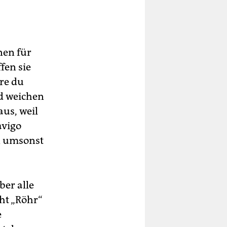
nen für
fen sie
are du
d weichen
us, weil
avigo
n umsonst
ber alle
cht „Röhr“
e