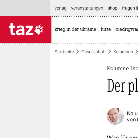
hautnavigation anspringen
hauptinhalt anspringen
footer anspringen
verlag
veranstaltungen
shop
fragen &
krieg in der ukraine
hitze
niedrigwa

taz zahl ich
taz zahl ich
Startseite
Gesellschaft
Kolumnen
themen
politik
Kolumne Die
Der p
öko
gesellschaft
kultur
Kol
von
sport