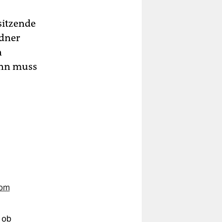
sitzende
ndner
n
ann muss
vom
 ob