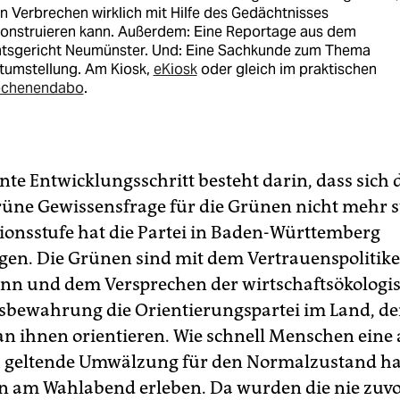
 Verbrechen wirklich mit Hilfe des Gedächtnisses
konstruieren kann. Außerdem: Eine Reportage aus dem
tsgericht Neumünster. Und: Eine Sachkunde zum Thema
tumstellung. Am Kiosk,
eKiosk
oder gleich im praktischen
chenendabo
.
te Entwicklungsschritt besteht darin, dass sich d
üne Gewissensfrage für die Grünen nicht mehr ste
onsstufe hat die Partei in Baden-Württemberg
en. Die Grünen sind mit dem Vertrauenspolitike
n und dem Versprechen der wirtschaftsökologi
bewahrung die Orientierungspartei im Land, der
an ihnen orientieren. Wie schnell Menschen eine 
h geltende Umwälzung für den Normalzustand ha
 am Wahlabend erleben. Da wurden die nie zuv