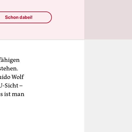
Schon dabei!
fähigen
stehen.
uido Wolf
U-Sicht –
s ist man