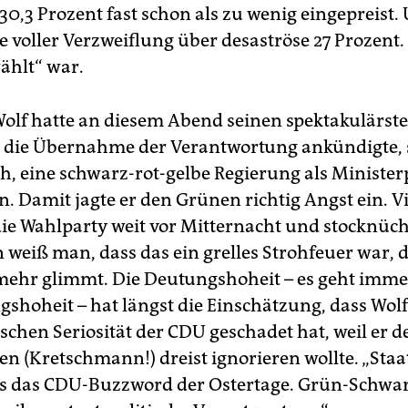
30,3 Prozent fast schon als zu wenig eingepreist.
e voller Verzweiflung über desaströse 27 Prozent.
ählt“ war.
olf hatte an diesem Abend seinen spektakulärsten
ht die Übernahme der Verantwortung ankündigte,
h, eine schwarz-rot-gelbe Regierung als Minister
. Damit jagte er den Grünen richtig Angst ein. Vi
die Wahlparty weit vor Mitternacht und stocknüch
 weiß man, dass das ein grelles Strohfeuer war, 
mehr glimmt. Die Deutungshoheit – es geht imm
gshoheit – hat längst die Einschätzung, dass Wol
ischen Seriosität der CDU geschadet hat, weil er d
n (Kretschmann!) dreist ignorieren wollte. „Staa
ns das CDU-Buzzword der Ostertage. Grün-Schwarz 