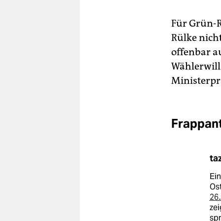
Für Grün-R
Rülke nich
offenbar a
Wählerwill
Ministerpr
Frappant
ta
Ein
Ost
26.
zei
sp