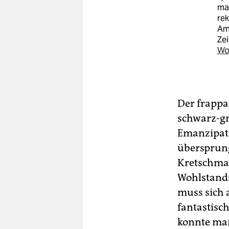
man
re
Am
Zei
Wo
Der frappan
schwarz-gr
Emanzipati
übersprung
Kretschman
Wohlstands
muss sich 
fantastisc
konnte man