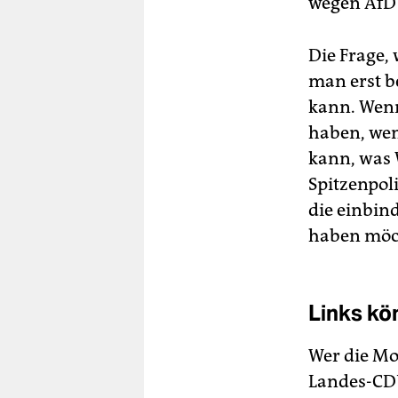
wegen AfD 
Die Frage,
man erst b
kann. Wenn
haben, wen
kann, was 
Spitzenpol
die einbin
haben möc
Links kö
Wer die Mo
Landes-CDU