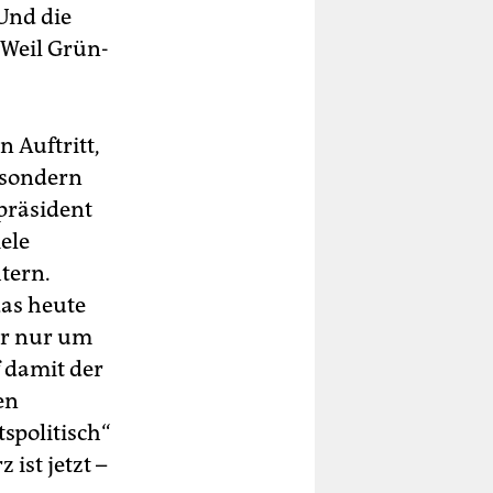
 Und die
 Weil Grün-
 Auftritt,
 sondern
präsident
ele
tern.
das heute
er nur um
f damit der
en
tspolitisch“
ist jetzt –