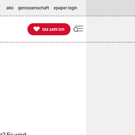
abo
genossenschaft
epaper login

taz zahl ich
taz zahl ich