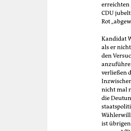
erreichten 
CDU jubelt
Rot „abgew
Kandidat W
als er nic
den Versuc
anzuführen
verließen 
Inzwischen
nicht mal 
die Deutun
staatspolit
Wählerwille
ist übrige