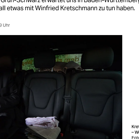
n Grün-Schwarz erwartet uns in Baden-Württember
all etwas mit Winfried Kretschmann zu tun haben.
9 Uhr
Kre
– W
Fot