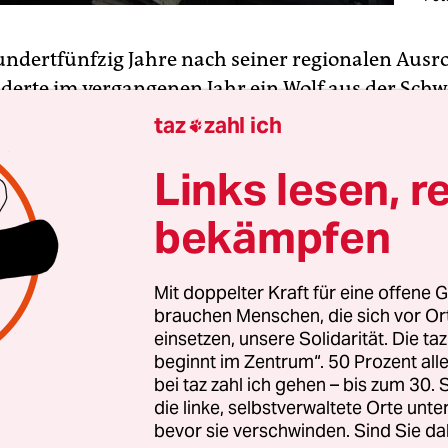
ndertfünfzig Jahre nach seiner regionalen Ausr
erte im vergangenen Jahr ein Wolf aus der Schw
en-Württemberg ein – und wurde auf der Autob
taz
zahl ich

. Bums, Wolf platt.
Links lesen, r
 den Auguren zu denken geben müssen“, sagt ein
bekämpfen
Mit doppelter Kraft für eine offene G
brauchen Menschen, die sich vor O
einsetzen, unsere Solidarität. Die ta
beginnt im Zentrum“. 50 Prozent a
bei taz zahl ich gehen – bis zum 30
die linke, selbstverwaltete Orte unte
bevor sie verschwinden. Sind Sie da