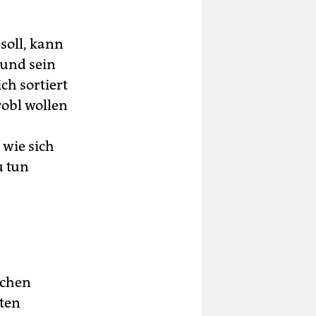
soll, kann
 und sein
ch sortiert
robl wollen
 wie sich
u tun
achen
iten