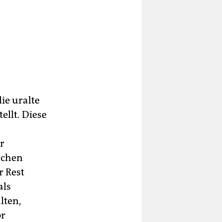
ie uralte
llt. Diese
r
schen
 Rest
als
lten,
or