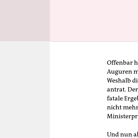
Offenbar h
Auguren me
Weshalb di
antrat. Der
fatale Erg
nicht mehr 
Ministerpr
Und nun a