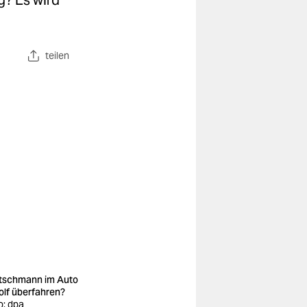
g? Es wird
teilen
tschmann im Auto
olf überfahren?
o: dpa