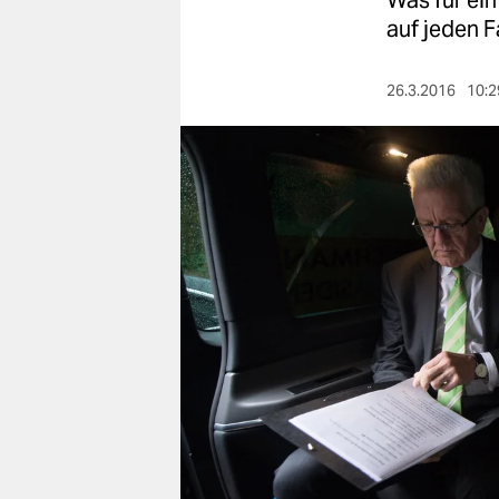
Was für ei
berlin
auf jeden F
nord
26.3.2016
10:2
wahrheit
verlag
verlag
veranstaltungen
shop
fragen & hilfe
unterstützen
abo
genossenschaft