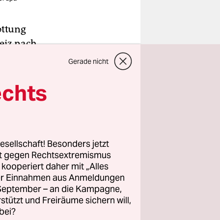
ottung
eiz nach
ahn
Gerade nicht
echts
 CDU-
esellschaft! Besonders jetzt
rt gegen Rechtsextremismus
z kooperiert daher mit „Alles
ller Einnahmen aus Anmeldungen
. September – an die Kampagne,
rstützt und Freiräume sichern will,
bei?