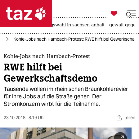

taz zahl ich
hitze
surfen
landtagswahl in sachsen-anhalt
gewalt gegen

taz zahl ich
st
Kohle-Jobs nach Hambach-Protest: RWE hilft bei Gewerkschaf
taz zahl ich
themen
Kohle-Jobs nach Hambach-Protest
RWE hilft bei
politik
Gewerkschaftsdemo
öko
Tausende wollen im rheinischen Braunkohlerevier
für ihre Jobs auf die Straße gehen. Der
gesellschaft
Stromkonzern wirbt für die Teilnahme.
kultur
23.10.2018
8:19 Uhr
teilen
sport