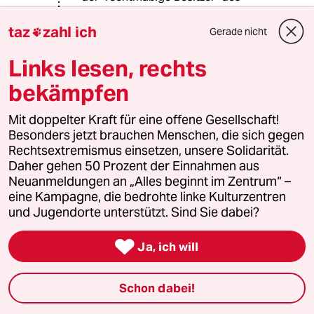
Baumhauses?
taz
zahl ich
Gerade nicht

Links lesen, rechts
Renate
R
24.10.2018
,
19:05 Uhr
bekämpfen
@Normalo:
Wir brauchen gar keine
Mit doppelter Kraft für eine offene Gesellschaft!
hypothetischen Szenarien. Noch vor
Besonders jetzt brauchen Menschen, die sich gegen
wenigen Wochen waren viele
Rechtsextremismus einsetzen, unsere Solidarität.
Menschen im Wald, weil wir RWE das
Daher gehen 50 Prozent der Einnahmen aus
Recht abgesprochen haben, die
Neuanmeldungen an „Alles beginnt im Zentrum“ –
Baumhäuser zu zerstören. Beobachte
eine Kampagne, die bedrohte linke Kulturzentren
ich zufällig, dass ein Fahrrad
und Jugendorte unterstützt. Sind Sie dabei?
vandalisiert wird, nehme ich mir auch
das Recht einzuschreiten. Sie

Ja, ich will
hoffentlich auch.
Schon dabei!
Aber jetzt muss ich mich langsam für
die Abreise fertig machen. Wenn Sie