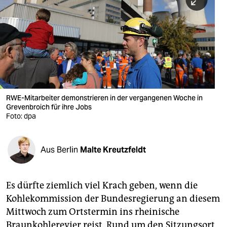
berlin
nord
wahrheit
verlag
verlag
RWE-Mitarbeiter demonstrieren in der vergangenen Woche in
Grevenbroich für ihre Jobs
veranstaltungen
Foto: dpa
shop
fragen & hilfe
Aus Berlin
Malte Kreutzfeldt
unterstützen
Es dürfte ziemlich viel Krach geben, wenn die
abo
Kohlekommission der Bundesregierung an diesem
genossenschaft
Mittwoch zum Ortstermin ins rheinische
Braunkohlerevier reist. Rund um den Sitzungsort,