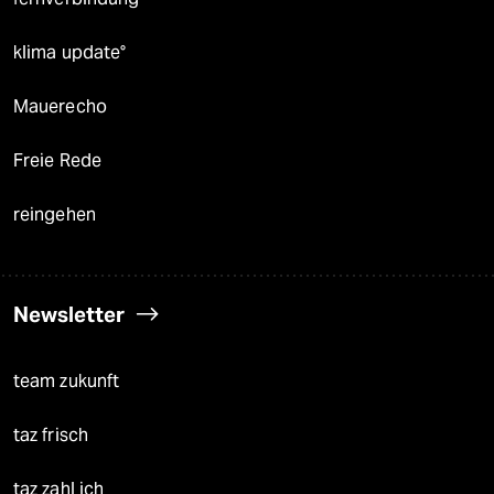
klima update°
Mauerecho
Freie Rede
reingehen
Newsletter
team zukunft
taz frisch
taz zahl ich