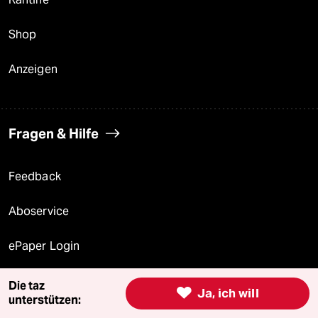
Shop
Anzeigen
Fragen & Hilfe
Feedback
Aboservice
ePaper Login
Downloads für Abonnierende
Die taz

Ja, ich will
unterstützen: