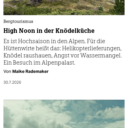
berlin
nord
Bergtourismus
wahrheit
High Noon in der Knödelküche
verlag
Es ist Hochsaison in den Alpen. Für die
Hüttenwirte heißt das: Helikopterlieferungen,
verlag
Knödel raushauen, Angst vor Wassermangel.
veranstaltungen
Ein Besuch im Alpenpalast.
Von
Maike Rademaker
shop
30.7.2026
fragen & hilfe
unterstützen
abo
genossenschaft