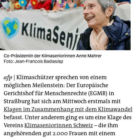
berlin
nord
wahrheit
verlag
verlag
Co-Präsidentin der Klimaseniorinnen Anne Mahrer
Foto: Jean-Francois Badias/ap
veranstaltungen
afp
| Klimaschützer sprechen von einem
shop
möglichen Meilenstein: Der Europäische
fragen & hilfe
Gerichtshof für Menschenrechte (EGMR) in
Straßburg hat sich am Mittwoch erstmals mit
unterstützen
Klagen im Zusammenhang mit dem Klimawandel
abo
befasst. Unter anderem ging es um eine Klage des
Vereins
Klimaseniorinnen Schweiz
– die ihm
genossenschaft
angehörenden gut 2.000 Frauen mit einem