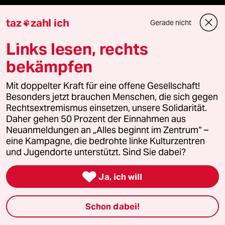
taz Archiv
taz
zahl ich
Gerade nicht

Links lesen, rechts
bekämpfen
Mehr taz Angebote
Mit doppelter Kraft für eine offene Gesellschaft!
Reisen
Besonders jetzt brauchen Menschen, die sich gegen
Rechtsextremismus einsetzen, unsere Solidarität.
Daher gehen 50 Prozent der Einnahmen aus
Kantine
Neuanmeldungen an „Alles beginnt im Zentrum“ –
eine Kampagne, die bedrohte linke Kulturzentren
Shop
und Jugendorte unterstützt. Sind Sie dabei?
Anzeigen

Ja, ich will
Schon dabei!
Fragen & Hilfe