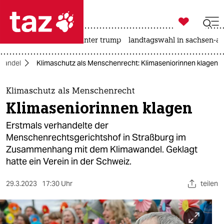

taz zahl ich
nahost-konflikt
usa unter trump
landtagswahl in sachsen-an

taz zahl ich
wandel
Klimaschutz als Menschenrecht: Klimaseniorinnen klagen
taz zahl ich
themen
Klimaschutz als Menschenrecht
Klimaseniorinnen klagen
politik
Erstmals verhandelte der
öko
Menschenrechtsgerichtshof in Straßburg im
Zusammenhang mit dem Klimawandel. Geklagt
gesellschaft
hatte ein Verein in der Schweiz.
kultur
29.3.2023
17:30 Uhr
teilen
sport