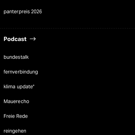
panterpreis 2026
Podcast
bundestalk
fernverbindung
klima update°
Mauerecho
Freie Rede
reingehen