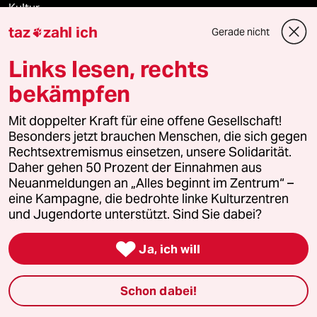
Kultur
taz
zahl ich
Gerade nicht

Sport
Links lesen, rechts
Berlin
bekämpfen
Nord
Mit doppelter Kraft für eine offene Gesellschaft!
Besonders jetzt brauchen Menschen, die sich gegen
Wahrheit
Rechtsextremismus einsetzen, unsere Solidarität.
Daher gehen 50 Prozent der Einnahmen aus
Neuanmeldungen an „Alles beginnt im Zentrum“ –
eine Kampagne, die bedrohte linke Kulturzentren
Themen
und Jugendorte unterstützt. Sind Sie dabei?

Ja, ich will
Hitze
Krieg in der Ukraine
Schon dabei!