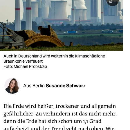
berlin
nord
wahrheit
verlag
verlag
Auch in Deutschland wird weiterhin die klimaschädliche
Braunkohle verfeuert
veranstaltungen
Foto: Michael Probst/ap
shop
fragen & hilfe
Aus Berlin
Susanne Schwarz
unterstützen
Die Erde wird heißer, trockener und allgemein
abo
gefährlicher. Zu verhindern ist das nicht mehr,
genossenschaft
denn die Erde hat sich schon um 1,1 Grad
aufgeheizt und der Trend geht nach oben. Wie