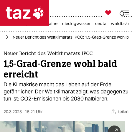

taz zahl ich
hitze
krieg in der ukraine
niedrigwasser
ceuta
waldbrän

taz zahl ich
el
Neuer Bericht des Weltklimarats IPCC: 1,5-Grad-Grenze wohl bal
taz zahl ich
themen
Neuer Bericht des Weltklimarats IPCC
1,5-Grad-Grenze wohl bald
politik
erreicht
öko
Die Klimakrise macht das Leben auf der Erde
gefährlicher. Der Weltklimarat zeigt, was dagegen zu
gesellschaft
tun ist: CO2-Emissionen bis 2030 halbieren.
kultur
20.3.2023
15:21 Uhr
teilen
sport