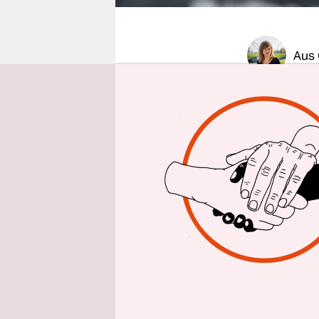
epaper login
Aus 
In
Keyenbe
genau noch
Außerdem g
Schicksal s
Vom „Haupt
um RWE ge
niemand. D
und mehrer
größte Loc