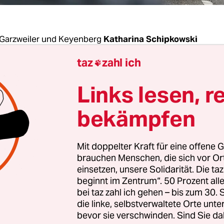
Garzweiler und Keyenberg
Katharina Schipkowski
taz
zahl ich

rg existieren
nicht mehr viele Geschäfte. Das heiß
Links lesen, r
 einen Bäcker und einen Blumenladen. Das war'
ibt es noch einen Friedhof, der sinnbildlich für 
bekämpfen
teht, das diesem Dorf blüht.
Mit doppelter Kraft für eine offene G
feind“ möchte Yvonne Kremers nicht sprechen,
brauchen Menschen, die sich vor O
ht
. Aber Strom von dem Energiekonzern beziehe 
einsetzen, unsere Solidarität. Die ta
beginnt im Zentrum“. 50 Prozent a
as Unternehmen, das im Rheinland zahlreiche 
bei taz zahl ich gehen – bis zum 30
e Kohlegruben betreibt, darunter mit Garzweile
die linke, selbstverwaltete Orte unte
h Europas, will das Dorf weghaben. Obwohl der
bevor sie verschwinden. Sind Sie da