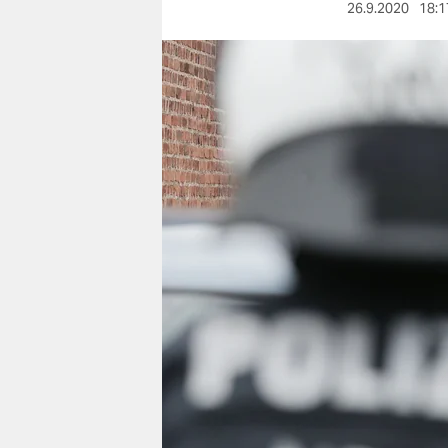
berlin
26.9.2020
18:1
nord
wahrheit
verlag
verlag
veranstaltungen
shop
fragen & hilfe
unterstützen
abo
genossenschaft