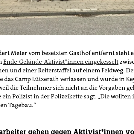
ert Meter vom besetzten Gasthof entfernt steht e
n
Ende-Gelände-Aktivist*innen eingekesselt
zwis
nnen und einer Reiterstaffel auf einem Feldweg. D
te das Camp Lützerath verlassen und wurde in K
weil die Teilnehmer sich nicht an die Vorgaben g
 ein Polizist in der Polizeikette sagt. „Die wollte
den Tagebau.“
rbeiter gehen gegen Aktivist*innen vo