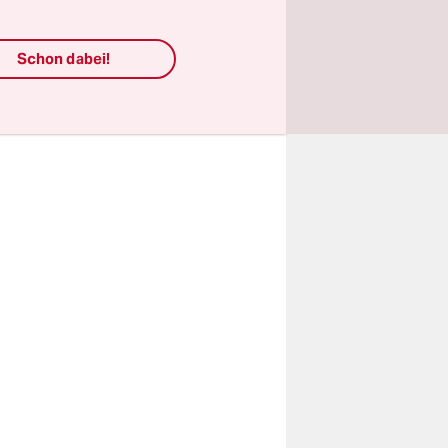
sen, die
el der
denen, die
Schon dabei!
bei dem