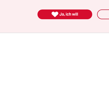
ieg beschlossene Sache ist, soll der Tagebau wach
Grubenrand sollen dafür weichen. Rund ein Dritt

nnenschaft Keyenbergs ist schon gegangen. Von 
Ja, ich will
sind, engangieren sich viele, wie auch Kremers, 
hluss „Alle Dörfer bleiben.“