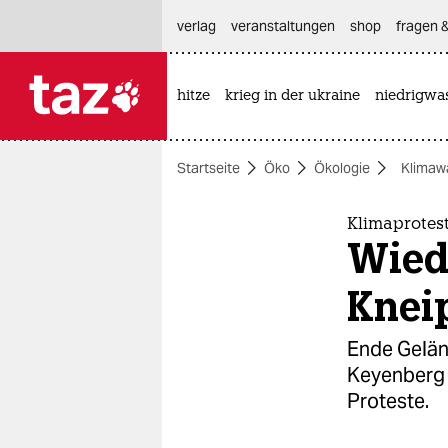
hautnavigation anspringen
hauptinhalt anspringen
footer anspringen
verlag
veranstaltungen
shop
fragen &
hitze
krieg in der ukraine
niedrigwa

taz zahl ich
taz zahl ich
Startseite
Öko
Ökologie
Klimaw
themen
politik
Klimaprotes
Wiede
öko
Knei
gesellschaft
Ende Gelän
kultur
Keyenberg 
Proteste.
sport