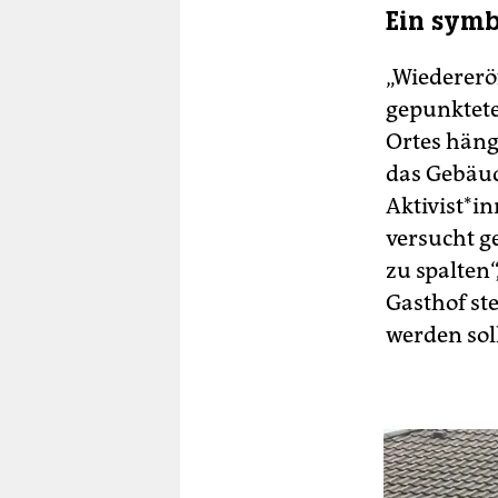
Ein symb
„Wiedererö
gepunktete
Ortes hängt
das Gebäud
Aktivist*i
versucht g
zu spalten“
Gasthof st
werden sol