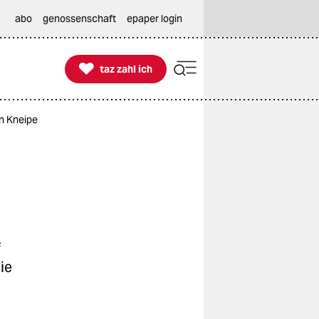
abo
genossenschaft
epaper login

taz zahl ich
taz zahl ich
en Kneipe
f
ie