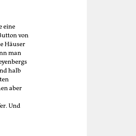
e eine
 Button von
le Häuser
Wenn man
Keyenbergs
ind halb
sten
hen aber
fer. Und