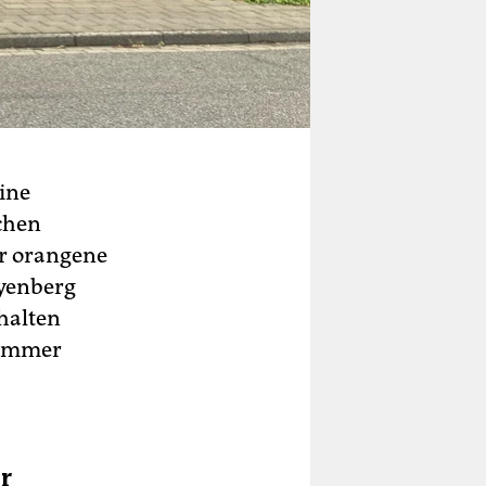
ine
chen
er orangene
eyenberg
ehalten
n immer
r