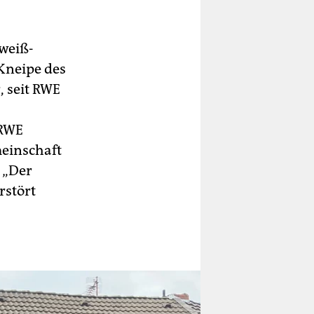
-weiß-
Kneipe des
, seit RWE
„RWE
meinschaft
. „Der
rstört