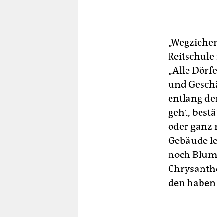
„Wegziehen
Reitschule
„Alle Dörf
und Geschä
entlang de
geht, bestä
oder ganz r
Gebäude le
noch Blume
Chrysanthe
den haben 