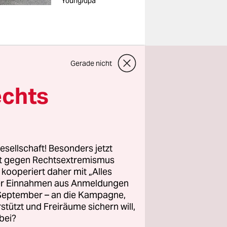
Young/dpa
Gerade nicht
t, es gibt
echts
s.
das
esellschaft! Besonders jetzt
 wenn es
rt gegen Rechtsextremismus
hier
z kooperiert daher mit „Alles
ller Einnahmen aus Anmeldungen
Kraftwerke
. September – an die Kampagne,
r das
rstützt und Freiräume sichern will,
bei?