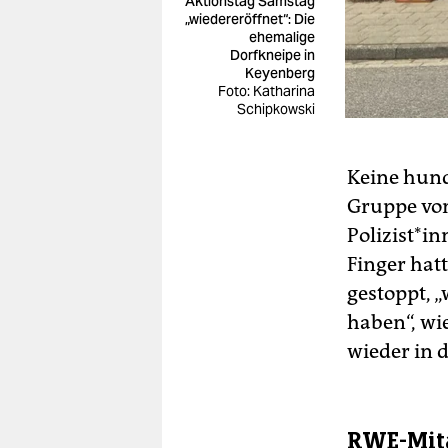
Aktionstag Samstag
„wiedereröffnet“: Die
ehemalige
Dorfkneipe in
Keyenberg
Foto: Katharina
Schipkowski
Keine hund
Gruppe vo
Polizist*i
Finger hat
gestoppt, „
haben“, wie
wieder in 
RWE-Mita