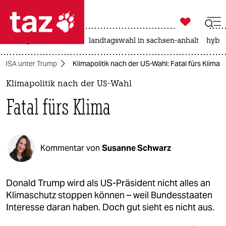

taz zahl ich
niedrigwasser
rente
landtagswahl in sachsen-anhalt
hybri

taz zahl ich
USA unter Trump
Klimapolitik nach der US-Wahl: Fatal fürs Klima
taz zahl ich
Klimapolitik nach der US-Wahl
themen
Fatal fürs Klima
politik
öko
Kommentar von
Susanne Schwarz
gesellschaft
kultur
Donald Trump wird als US-Präsident nicht alles an
Klimaschutz stoppen können – weil Bundesstaaten
sport
Interesse daran haben. Doch gut sieht es nicht aus.