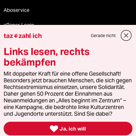
Aboservice
ePaper Login
taz
zahl ich
Gerade nicht

Downloads für Abonnierende
Links lesen, rechts
bekämpfen
© 2026 taz Verlags und Vertriebs GmbH
Alle Rechte vorbehalten. Bei rechtlichen Fragen oder für Genehmigungen
Mit doppelter Kraft für eine offene Gesellschaft!
wenden Sie sich bitte an
lizenzen@taz.de
Besonders jetzt brauchen Menschen, die sich gegen
Rechtsextremismus einsetzen, unsere Solidarität.
Daher gehen 50 Prozent der Einnahmen aus
Feedback
Redaktionsstatut
Kommune-Richtlinien
KI-
Neuanmeldungen an „Alles beginnt im Zentrum“ –
eine Kampagne, die bedrohte linke Kulturzentren
Leitlinie
Informant
Datenschutz
Impressum
AGB
und Jugendorte unterstützt. Sind Sie dabei?
Seitenwende
Einwilligungen widerrufen (Ads)

Ja, ich will