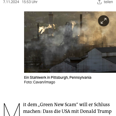
berlin
7.11.2024
15:53 Uhr
teilen
nord
wahrheit
verlag
verlag
veranstaltungen
shop
fragen & hilfe
Ein Stahlwerk in Pittsburgh, Pennsylvania
Foto: Cavan/imago
unterstützen
abo
M
it dem „Green New Scam“ will er Schluss
genossenschaft
machen: Dass die USA mit Donald Trump