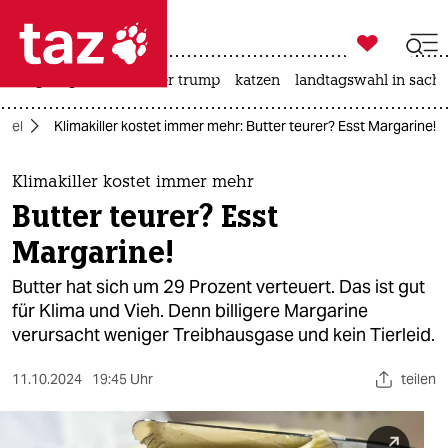

taz zahl ich
bergsteigen
usa unter trump
katzen
landtagswahl in sachs

taz zahl ich
ndel
Klimakiller kostet immer mehr: Butter teurer? Esst Margarine!
taz zahl ich
themen
Klimakiller kostet immer mehr
Butter teurer? Esst
politik
Margarine!
öko
Butter hat sich um 29 Prozent verteuert. Das ist gut
für Klima und Vieh. Denn billigere Margarine
gesellschaft
verursacht weniger Treibhausgase und kein Tierleid.
kultur
11.10.2024
19:45 Uhr
teilen
sport