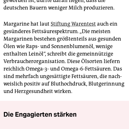
geworden ist, dürfte daran liegen, dass die
deutschen Bauern weniger Milch produzieren.
Margarine hat laut
Stiftung Warentest
auch ein
gesünderes Fett­säurespektrum. „Die meisten
Margarinen bestehen größ­tenteils aus gesunden
Ölen wie Raps- und Sonnenblumenöl, wenige
enthalten Leinöl“, schreibt die gemeinnützige
Verbraucherorganisation. Diese Ölsorten liefern
reichlich Omega-3- und Omega-6-Fett­säuren. Das
sind mehr­fach ungesättigte Fett­säuren, die nach­
weislich positiv auf Blut­hoch­druck, Blut­gerinnung
und Herz­gesundheit wirken.
Die Engagierten stärken