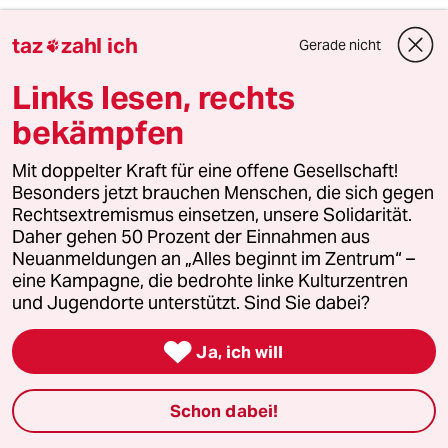
Berglandraupe
B
taz
zahl ich
Gerade nicht

11.10.2024
,
21:40 Uhr
Links lesen, rechts
dann sollen sie halt kuchen essen oder sowas
bekämpfen
Kabelbrand Höllenfeuer
KH
Mit doppelter Kraft für eine offene Gesellschaft!
11.10.2024
,
21:38 Uhr
Besonders jetzt brauchen Menschen, die sich gegen
Rechtsextremismus einsetzen, unsere Solidarität.
Was glaubt der Auto eigentlich, in welche
Daher gehen 50 Prozent der Einnahmen aus
Richtung sich die Preise für Margarine
Neuanmeldungen an „Alles beginnt im Zentrum“ –
entwickeln werden, wenn alle Butter-
eine Kampagne, die bedrohte linke Kulturzentren
Konsumenten umsteigen würden?
und Jugendorte unterstützt. Sind Sie dabei?

Ja, ich will
Bolzkopf
11.10.2024
,
21:30 Uhr
Schon dabei!
Ab 11min 20 sec erklärt Sebastian Lege mal
Magarine und wie gesund sie ist: