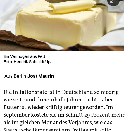
berlin
nord
wahrheit
verlag
verlag
Ein Vermögen aus Fett
Foto: Hendrik Schmidt/dpa
veranstaltungen
shop
Aus Berlin
Jost Maurin
fragen & hilfe
Die Inflationsrate ist in Deutschland so niedrig
unterstützen
wie seit rund dreieinhalb Jahren nicht – aber
Butter ist wieder kräftig teurer geworden. Im
abo
September kostete sie im Schnitt
29 Prozent mehr
genossenschaft
als im gleichen Monat des Vorjahres, wie das
Statistische Bundesamt am Freitag mitteilte.