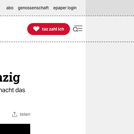
abo
genossenschaft
epaper login

taz zahl ich
taz zahl ich
nzig
 macht das
teilen