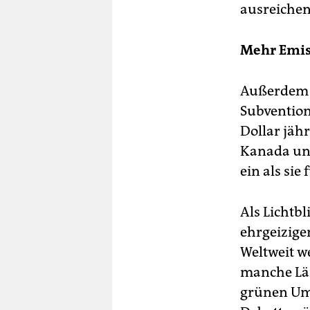
ausreiche
Mehr Emis
Außerdem h
Subvention
Dollar jähr
Kanada un
ein als si
Als Lichtb
ehrgeizige
Weltweit w
manche Län
grünen Umb