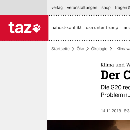
hautnavigation anspringen
hauptinhalt anspringen
footer anspringen
verlag
veranstaltungen
shop
fragen &
nahost-konflikt
usa unter trump
lan

taz zahl ich
taz zahl ich
Startseite
Öko
Ökologie
Klimaw
themen
politik
Klima und W
Der 
öko
Die G20 red
gesellschaft
Problem nur
kultur
14.11.2018
8:3
sport