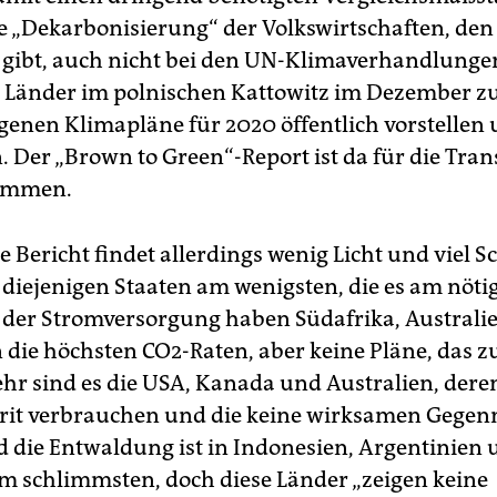
 „Dekarbonisierung“ der Volkswirtschaften, den 
gibt, auch nicht bei den UN-Klimaverhandlunge
 Länder im polnischen Kattowitz im Dezember z
igenen Klimapläne für 2020 öffentlich vorstellen
n. Der „Brown to Green“-Report ist da für die Tra
kommen.
e Bericht findet allerdings wenig Licht und viel S
 diejenigen Staaten am wenigsten, die es am nöti
i der Stromversorgung haben Südafrika, Australi
 die höchsten CO2-Raten, aber keine Pläne, das z
hr sind es die USA, Kanada und Australien, der
rit verbrauchen und die keine wirksamen Gegenm
d die Entwaldung ist in Indonesien, Argentinien
am schlimmsten, doch diese Länder „zeigen keine