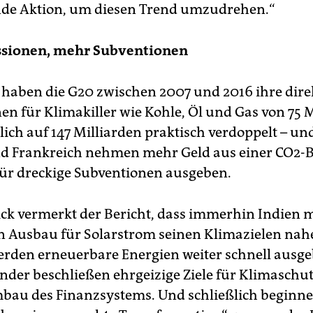
nde Aktion, um diesen Trend umzudrehen.“
sionen, mehr Subventionen
aben die G20 zwischen 2007 und 2016 ihre dire
en für Klimakiller wie Kohle, Öl und Gas von 75 
lich auf 147 Milliarden praktisch verdoppelt – un
d Frankreich nehmen mehr Geld aus einer CO2-
e für dreckige Subventionen ausgeben.
lick vermerkt der Bericht, dass immerhin Indien 
n Ausbau für Solarstrom seinen Klimazielen na
erden erneuerbare Energien weiter schnell ausge
der beschließen ehrgeizige Ziele für Klimaschut
au des Finanzsystems. Und schließlich beginn