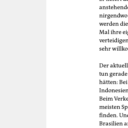
anstehende
nirgendwo 
werden die
Mal ihre e
verteidige
sehr will
Der aktuell
tun gerade
hätten: Be
Indonesien
Beim Verke
meisten Sp
finden. Un
Brasilien 