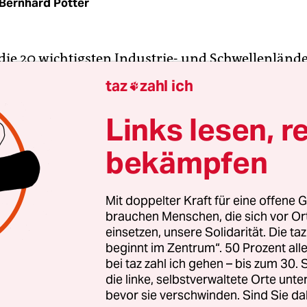
Bernhard Pötter
die 20 wichtigsten Industrie- und Schwellenlände
Buenos Aires treffen, feiern sie eine Weltpremie
taz
zahl ich

 werden die G20 unter argentinischer Präsidentsc
eitsgruppe zum Thema „Klima-Nachhaltigkeit“ e
Links lesen, r
eilen die gleiche Verantwortung“, sagte dazu im F
bekämpfen
che Umweltminister Sergio Bergman, „Wir können
ren und stabilen Zukunft für alle öffnen.“
Mit doppelter Kraft für eine offene G
brauchen Menschen, die sich vor O
ität werfen die G20-Länder, die für 80 Prozent de
einsetzen, unsere Solidarität. Die ta
 CO2-Emissionen verantwortlich sind, diese Tür g
beginnt im Zentrum“. 50 Prozent a
. „Kein Klimaplan der G20-Länder lässt sich mi
bei taz zahl ich gehen – bis zum 30
kommen vereinbaren“, befindet ein aktueller Beri
die linke, selbstverwaltete Orte unte
bevor sie verschwinden. Sind Sie da
en Forschungsinstituten, der am Mittwoch veröf