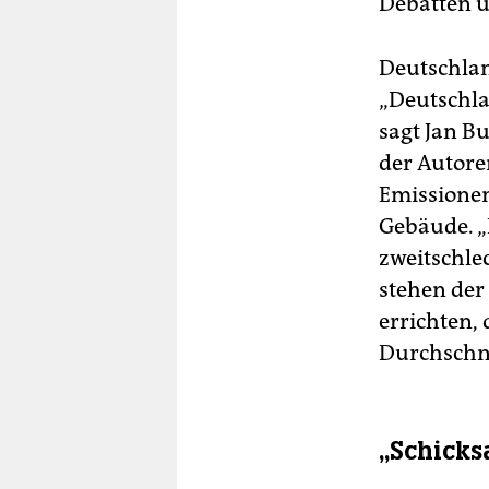
Debatten ü
Deutschlan
„Deutschla
sagt Jan B
der Autore
Emissionen
Gebäude. „
zweitschle
stehen der
errichten, 
Durchschni
„Schicks