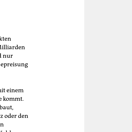
kten
Milliarden
d nur
Bepreisung
mit einem
he kommt.
baut,
z oder den
en