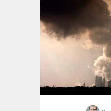
berlin
nord
wahrheit
verlag
verlag
veranstaltungen
shop
fragen & hilfe
unterstützen
abo
genossenschaft