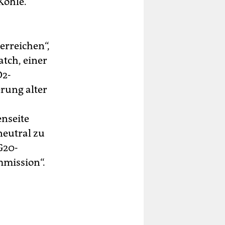
Kohle.
erreichen“,
tch, einer
O2-
rung alter
enseite
neutral zu
G20-
mmission“.