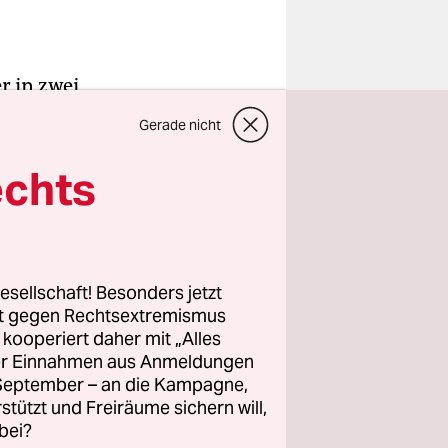
r in zwei
re: Zum
Gerade nicht
haft eine
inführen.
echts
rühjahr der
 die Tür zu
esellschaft! Besonders jetzt
rt gegen Rechtsextremismus
r
z kooperiert daher mit „Alles
erade mit
ller Einnahmen aus Anmeldungen
t dem
. September – an die Kampagne,
cht von 14
rstützt und Freiräume sichern will,
bei?
fentlicht