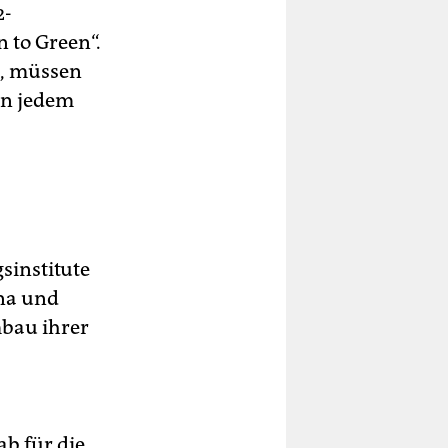
2-
 to Green“.
n, müssen
in jedem
sinstitute
ina und
mbau ihrer
ab für die