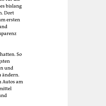
es bislang
n. Dort
um ersten
 und
nsparenz
chatten. So
gsten
en und
u ändern.
en Autos am
ittel
 und