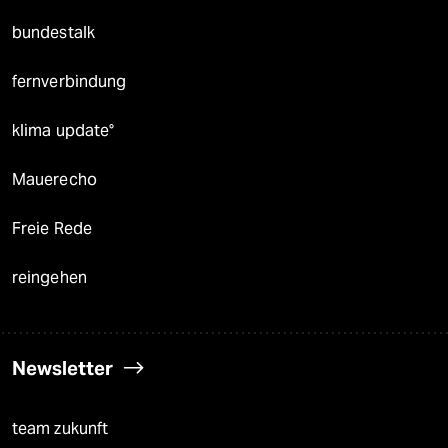
bundestalk
fernverbindung
klima update°
Mauerecho
Freie Rede
reingehen
Newsletter
team zukunft