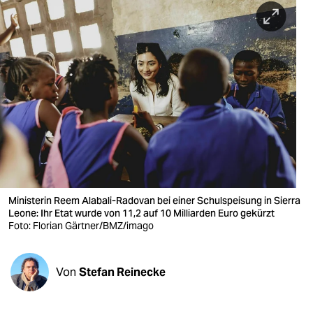
berlin
nord
wahrheit
verlag
verlag
veranstaltungen
shop
Ministerin Reem Alabali-Radovan bei einer Schulspeisung in Sierra
fragen & hilfe
Leone: Ihr Etat wurde von 11,2 auf 10 Milliarden Euro gekürzt
Foto: Florian Gärtner/BMZ/imago
unterstützen
abo
Von
Stefan Reinecke
genossenschaft