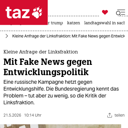

taz zahl ich
bergsteigen
usa unter trump
katzen
landtagswahl in sachs

taz zahl ich
nd
Kleine Anfrage der Linksfraktion: Mit Fake News gegen Entwicklu
taz zahl ich
themen
Kleine Anfrage der Linksfraktion
Mit Fake News gegen
politik
Entwicklungspolitik
öko
Eine russische Kampagne hetzt gegen
Entwicklungshilfe. Die Bundesregierung kennt das
gesellschaft
Problem – tut aber zu wenig, so die Kritik der
Linksfraktion.
kultur
sport
21.5.2026
10:14 Uhr
teilen