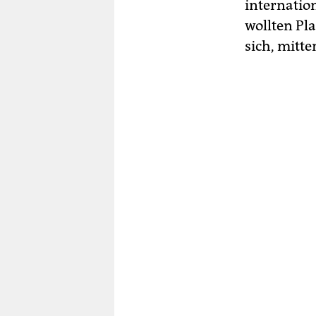
internatio
wollten Pl
sich, mitte