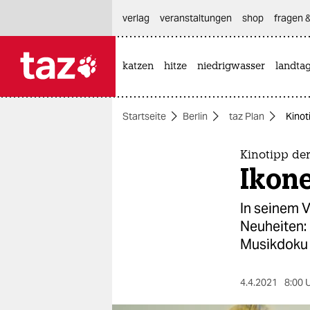
hautnavigation anspringen
hauptinhalt anspringen
footer anspringen
verlag
veranstaltungen
shop
fragen &
katzen
hitze
niedrigwasser
landta

taz zahl ich
taz zahl ich
Startseite
Berlin
taz Plan
Kinot
themen
politik
Kinotipp de
Ikon
öko
In seinem 
gesellschaft
Neuheiten:
Musikdoku 
kultur
sport
4.4.2021
8:00 