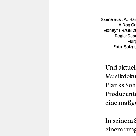
Szene aus „PJ Ha
– A Dog Ca
Money“ (IR/GB 2
Regie: Se
Mur
Foto: Salzg
Und aktuell
Musikdoku 
Planks So
Produzente
eine maßge
In seinem 
einem umge