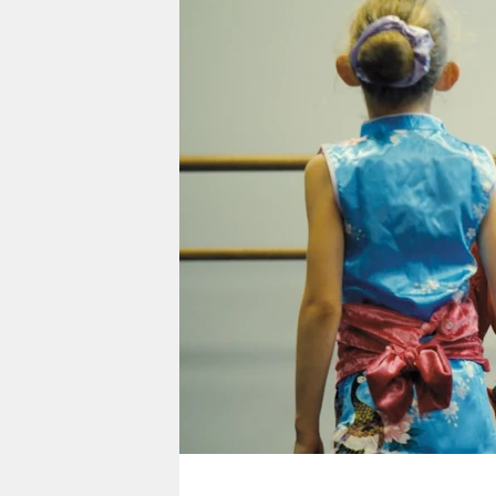
berlin
nord
wahrheit
verlag
verlag
veranstaltungen
shop
fragen & hilfe
unterstützen
abo
genossenschaft