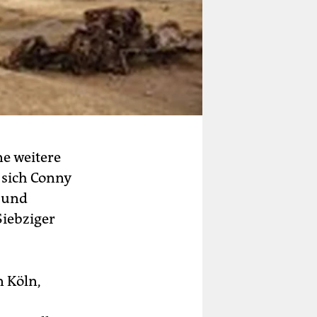
ne weitere
 sich Conny
 und
Siebziger
n Köln,