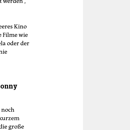
t werden“,
eeres Kino
 Filme wie
la oder der
nie
Conny
t noch
r kurzem
die große