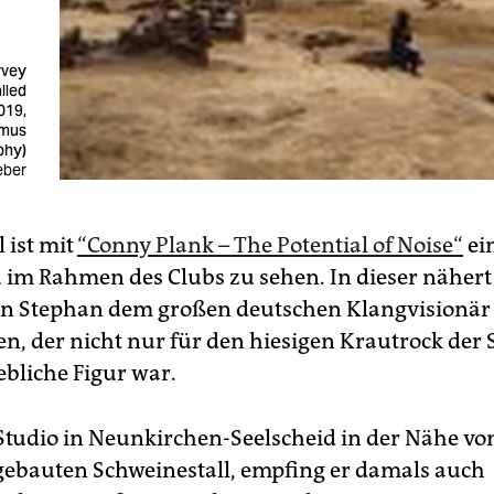
rvey
lled
019,
amus
phy)
eber
 ist mit
“Conny Plank – The Potential of Noise“
ei
im Rahmen des Clubs zu sehen. In dieser nähert
hn Stephan dem großen deutschen Klangvisionär
n, der nicht nur für den hiesigen Krautrock der 
bliche Figur war.
Studio in Neunkirchen-Seelscheid in der Nähe vo
bauten Schweinestall, empfing er damals auch