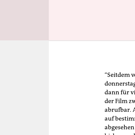
“Seitdem v
donnerstag
dann für v
der Film zw
abrufbar. 
auf bestim
abgesehen 