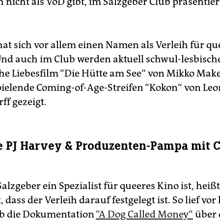
 nicht als VoD gibt, im Salzgeber Club präsentier
hat sich vor allem einen Namen als Verleih für qu
nd auch im Club werden aktuell schwul-lesbische
che Liebesfilm “Die Hütte am See“ von Mikko Make
spielende Coming-of-Age-Streifen “Kokon“ von Leo
ff gezeigt.
e PJ Harvey & Produzenten-Pampa mit 
alzgeber ein Spezialist für queeres Kino ist, heiß
, dass der Verleih darauf festgelegt ist. So lief vo
ub die Dokumentation
“A Dog Called Money“
über 