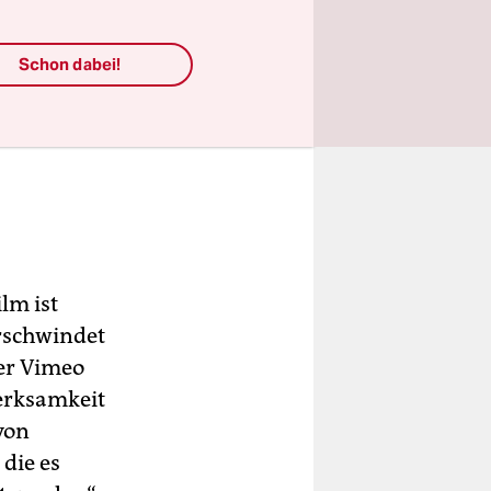
Schon dabei!
ilm ist
rschwindet
ber Vimeo
merksamkeit
von
die es