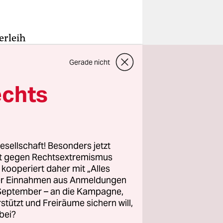
erleih
ich. Seit
Gerade nicht
twas
gt, das ist
echts
 wegen
geber Club
n
esellschaft! Besonders jetzt
rt gegen Rechtsextremismus
z kooperiert daher mit „Alles
ller Einnahmen aus Anmeldungen
. September – an die Kampagne,
rstützt und Freiräume sichern will,
bei?