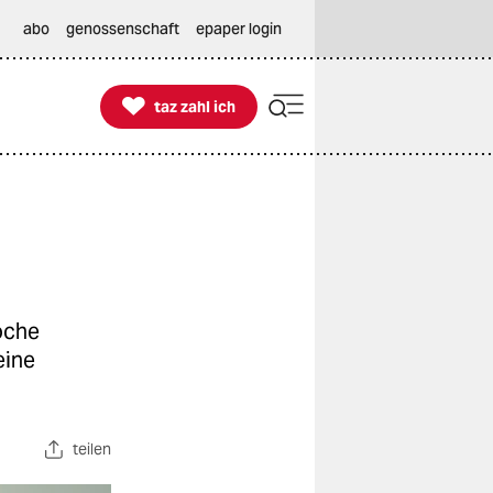
abo
genossenschaft
epaper login

taz zahl ich
taz zahl ich
oche
eine
teilen