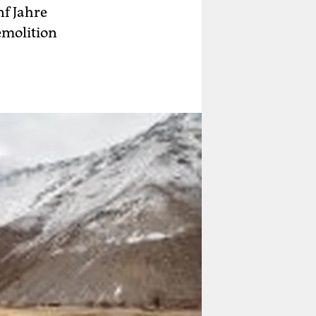
nf Jahre
emolition