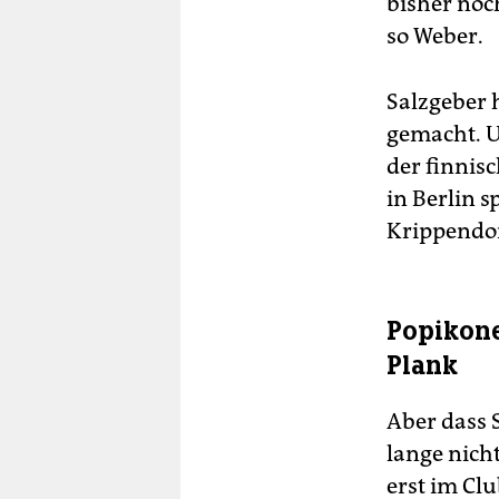
bisher noch
so Weber.
Salzgeber 
gemacht. U
der finnis
in Berlin 
Krippendor
Popikon
Plank
Aber dass S
lange nicht
erst im Cl