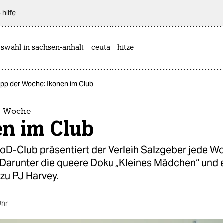
 hilfe
gswahl in sachsen-anhalt
ceuta
hitze
ipp der Woche: Ikonen im Club
r Woche
en im Club
VoD-Club präsentiert der Verleih Salzgeber jede W
 Darunter die queere Doku „Kleines Mädchen“ und 
zu PJ Harvey.
Uhr