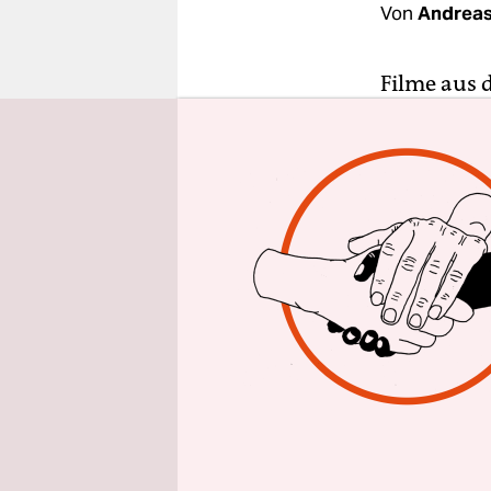
epaper login
Von
Andrea
Filme aus 
Salzgeber
über drei 
übersichtli
wie so vie
Covid-19 in
nennt sich
Lockdowns 