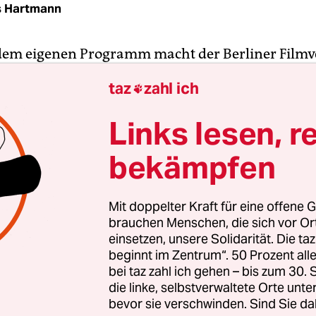
s Hartmann
dem eigenen Programm macht der Berliner Filmv
schon seit einer Weile auch via Streaming zugängl
taz
zahl ich

Jahren über das Portal
Vimeo
. Aber das Angebot e
cher zu gestalten, zu kuratieren, wie man heute sa
Links lesen, r
le Neuerungen derzeit im Streamingbereich, eine
bekämpfen
itiierte Idee, so Christian Weber vom Verleih.
Salz
 das ganze und ist entstanden während des erste
im letzten Frühjahr.
Mit doppelter Kraft für eine offene G
brauchen Menschen, die sich vor O
einsetzen, unsere Solidarität. Die ta
beginnt im Zentrum“. 50 Prozent a
bei taz zahl ich gehen – bis zum 30
die linke, selbstverwaltete Orte unte
bevor sie verschwinden. Sind Sie da