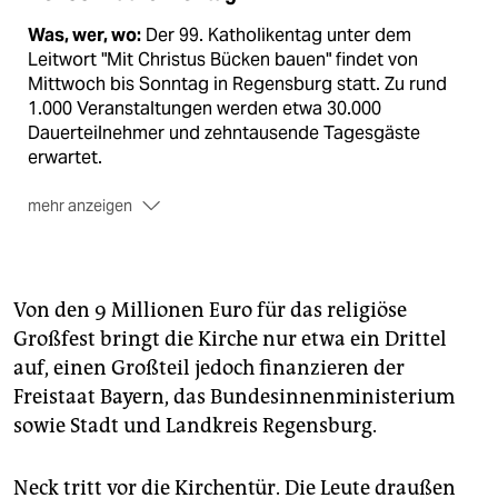
Was, wer, wo:
Der 99. Katholikentag unter dem
Leitwort "Mit Christus Bücken bauen" findet von
Mittwoch bis Sonntag in Regensburg statt. Zu rund
1.000 Veranstaltungen werden etwa 30.000
Dauerteilnehmer und zehntausende Tagesgäste
erwartet.
mehr anzeigen
Papst Franziskus:
Das Oberhaupt der Katholiken
propagiert eine "Kirche an der Seite der Armen", auch
eine für Schwangere in Not.
Von den 9 Millionen Euro für das religiöse
Abtreibung:
Durch Franziskus Haltung ist die Debatte
Großfest bringt die Kirche nur etwa ein Drittel
um die Schwangerenkonfliktberatung neu entfacht.
auf, einen Großteil jedoch finanzieren der
Die katholische Kirche war vor 15 Jahren auf
Freistaat Bayern, das Bundesinnenministerium
Anordnung aus Rom aus der Beratung ausgestiegen.
sowie Stadt und Landkreis Regensburg.
Am Freitag debattiert der Katholikentag über die
Schwangerenkonfliktberatung.
Neck tritt vor die Kirchentür. Die Leute draußen