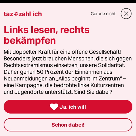
Folgen Sie uns
taz
zahl ich
Gerade nicht

Links lesen, rechts
Ressorts
bekämpfen
Mit doppelter Kraft für eine offene Gesellschaft!
Politik
Besonders jetzt brauchen Menschen, die sich gegen
Rechtsextremismus einsetzen, unsere Solidarität.
Öko
Daher gehen 50 Prozent der Einnahmen aus
Neuanmeldungen an „Alles beginnt im Zentrum“ –
Gesellschaft
eine Kampagne, die bedrohte linke Kulturzentren
und Jugendorte unterstützt. Sind Sie dabei?
Kultur

Ja, ich will
Sport
Schon dabei!
Berlin