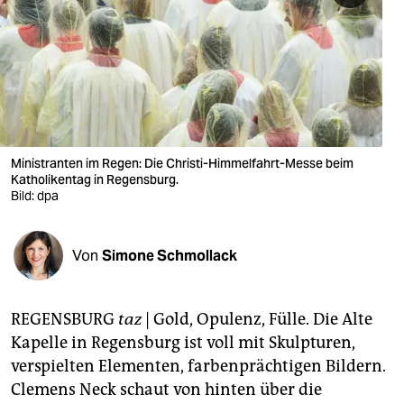
berlin
nord
wahrheit
verlag
verlag
Ministranten im Regen: Die Christi-Himmelfahrt-Messe beim
Katholikentag in Regensburg.
veranstaltungen
Bild: dpa
shop
Von
Simone Schmollack
fragen & hilfe
unterstützen
REGENSBURG
taz
| Gold, Opulenz, Fülle. Die Alte
abo
Kapelle in Regensburg ist voll mit Skulpturen,
verspielten Elementen, farbenprächtigen Bildern.
genossenschaft
Clemens Neck schaut von hinten über die