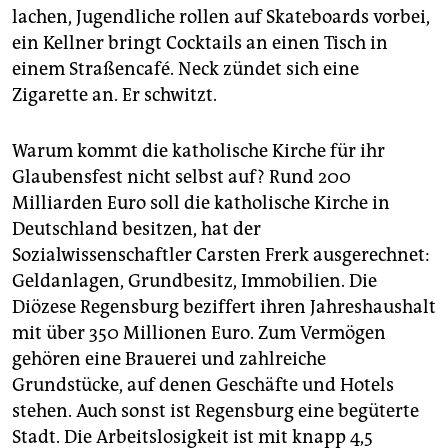
Regensburger Bischof:
Rudolf Voderholzer gilt als
lachen, Jugendliche rollen auf Skateboards vorbei,
Hardliner, auch in Sachen Abtreibung. Er provozierte
ein Kellner bringt Cocktails an einen Tisch in
am Mittwoch, indem er Abtreibung als "Massaker im
einem Straßencafé. Neck zündet sich eine
Mutterleib" bezeichnete.
(sis)
Zigarette an. Er schwitzt.
Warum kommt die katholische Kirche für ihr
Glaubensfest nicht selbst auf? Rund 200
Milliarden Euro soll die katholische Kirche in
Deutschland besitzen, hat der
Sozialwissenschaftler Carsten Frerk ausgerechnet:
Geldanlagen, Grundbesitz, Immobilien. Die
Diözese Regensburg beziffert ihren Jahreshaushalt
mit über 350 Millionen Euro. Zum Vermögen
gehören eine Brauerei und zahlreiche
Grundstücke, auf denen Geschäfte und Hotels
stehen. Auch sonst ist Regensburg eine begüterte
Stadt. Die Arbeitslosigkeit ist mit knapp 4,5