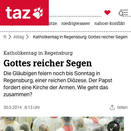

taz zahl ich
krieg in der ukraine
hitze
niedrigwasser
nahost-konflikt

taz zahl ich
haft
Alltag
Katholikentag in Regensburg: Gottes reicher Segen
taz zahl ich
themen
Katholikentag in Regensburg
Gottes reicher Segen
politik
Die Gläubigen feiern noch bis Sonntag in
öko
Regensburg, einer reichen Diözese. Der Papst
fordert eine Kirche der Armen. Wie geht das
gesellschaft
zusammen?
kultur
30.5.2014
8:13 Uhr
teilen
sport