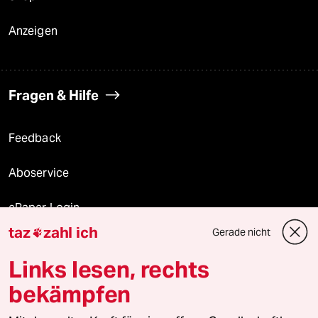
Anzeigen
Fragen & Hilfe
Feedback
Aboservice
ePaper Login
taz
zahl ich
Gerade nicht

Downloads für Abonnierende
Links lesen, rechts
bekämpfen
© 2026 taz Verlags und Vertriebs GmbH