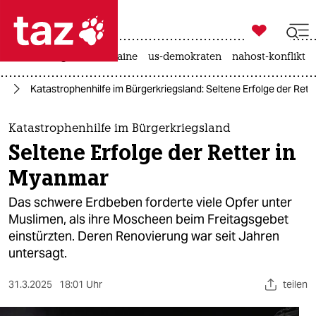

taz zahl ich
hitze
krieg in der ukraine
us-demokraten
nahost-konflikt

taz zahl ich
ar
Katastrophenhilfe im Bürgerkriegsland: Seltene Erfolge der Ret
taz zahl ich
themen
Katastrophenhilfe im Bürgerkriegsland
Seltene Erfolge der Retter in
politik
Myanmar
öko
Das schwere Erdbeben forderte viele Opfer unter
Muslimen, als ihre Moscheen beim Freitagsgebet
gesellschaft
einstürzten. Deren Renovierung war seit Jahren
untersagt.
kultur
sport
31.3.2025
18:01 Uhr
teilen