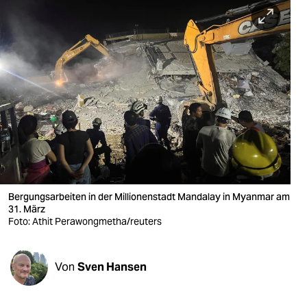
berlin
nord
wahrheit
verlag
verlag
veranstaltungen
shop
Bergungsarbeiten in der Millionenstadt Mandalay in Myanmar am
fragen & hilfe
31. März
Foto: Athit Perawongmetha/reuters
unterstützen
abo
Von
Sven Hansen
genossenschaft