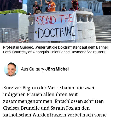
berlin
nord
wahrheit
verlag
verlag
Protest in Québec: „Widerruft die Doktrin“ steht auf dem Banner
Foto: Courtesy of Algonquin Chief Lance Haymond/via reuters
veranstaltungen
shop
Aus Calgary
Jörg Michel
fragen & hilfe
unterstützen
Kurz vor Beginn der Messe haben die zwei
indigenen Frauen allen ihren Mut
abo
zusammengenommen. Entschlossen schritten
Chelsea Brunelle und Sarain Fox an den
genossenschaft
katholischen Würdenträgern vorbei nach vorne