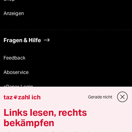
Anzeigen
Fragen & Hilfe
Feedback
Aboservice
ePaper Login
taz
zahl ich
Gerade nicht

Downloads für Abonnierende
Links lesen, rechts
bekämpfen
© 2026 taz Verlags und Vertriebs GmbH