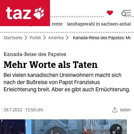

taz zahl ich
hitze
niedrigwasser
rente
landtagswahl in sachsen-anhalt

taz zahl ich
Startseite
Politik
Amerika
Kanada-Reise des Papstes: Mehr
taz zahl ich
themen
Kanada-Reise des Papstes
Mehr Worte als Taten
politik
Bei vielen kanadischen Ureinwohnern macht sich
öko
nach der Bußreise von Papst Franziskus
Erleichterung breit. Aber es gibt auch Ernüchterung.
gesellschaft
kultur
29.7.2022
12:50 Uhr
teilen
sport