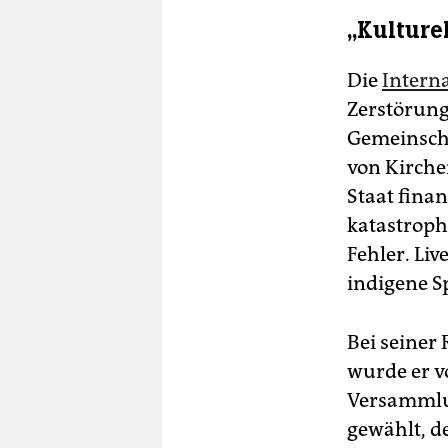
„Kulture
Die
Intern
Zerstörung
Gemeinscha
von Kirche
Staat finan
katastroph
Fehler. Li
indigene S
Bei seiner
wurde er v
Versammlun
gewählt, d