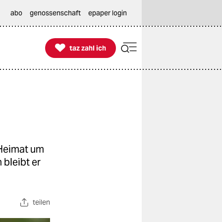
abo
genossenschaft
epaper login

taz zahl ich
taz zahl ich
 Heimat um
bleibt er
teilen