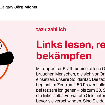
Calgary
Jörg Michel
arie-Anne Day Walker-Pelletier
vor ein paar Mon
taz
zahl ich

pst besuchte, brachte sie ihm aus Kanada zwei P
he mit. Die handgefertigten Mokassins aus Leder
Links lesen, r
 stets daran erinnern, dass in den berüchtigten „
bekämpfen
n Kanada unter der Aufsicht der Kirche viele indi
d nie zu ihren Familien zurückkehrten.
Mit doppelter Kraft für eine offene G
ingsfrau aus Saskatchewan übergab die Mokassin
brauchen Menschen, die sich vor O
einsetzen, unsere Solidarität. Die ta
 sie irgendwann wieder zurückzubekommen. Un
beginnt im Zentrum“. 50 Prozent a
 eine mahnende Erinnerung nicht mehr nötig ist,
bei taz zahl ich gehen – bis zum 30
 in der Heimat der gestorbenen Kinder
für die V
die linke, selbstverwaltete Orte unte
bevor sie verschwinden. Sind Sie da
 in den Schulen entschuldigt, in denen über ein 