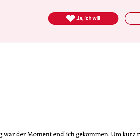
00 indigene Kinder ums Leben kamen.

Ja, ich will
 war der Moment endlich gekommen. Um kurz n