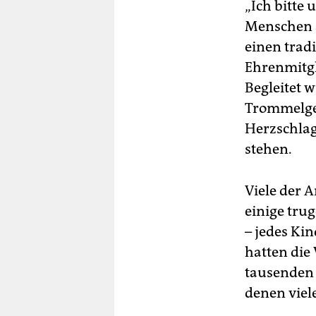
„Ich bitte
Menschen a
einen trad
Ehrenmitg
Begleitet 
Trommelges
Herzschlag
stehen.
Viele der 
einige trug
– jedes Ki
hatten die
tausenden 
denen viel