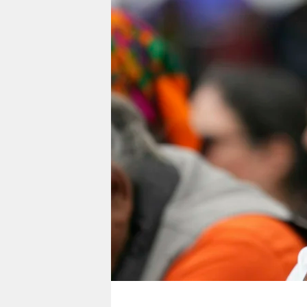
berlin
nord
wahrheit
verlag
verlag
veranstaltungen
shop
fragen & hilfe
unterstützen
abo
genossenschaft