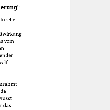
ierung“
lturelle
itwirkung
as vom
en
render
wölf
 umrahmt
nde
wusst
r das