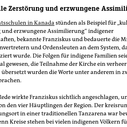
lle Zerstörung und erzwungene Assimil
atsschulen in Kanada
stünden als Beispiel für „ku
 und erzwungene Assimilierung“ indigener
ften, bekannte Franziskus und bedauerte die M
nvertretern und Ordensleuten an dem System, d
ziert wurde. Die Folgen für indigene Familien sei
al gewesen, die Teilnahme der Kirche ein verhee
ve übersetzt wurden die Worte unter anderem in z
prachen.
 Rede wirkte Franziskus sichtlich angeschlagen,
on den vier Häuptlingen der Region. Der kreisru
gsort in einer traditionellen Tanzarena war be
enn Kreise stehen bei vielen indigenen Völkern fü