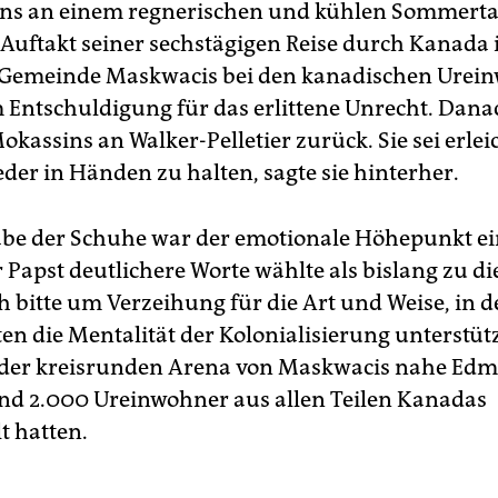
ns an einem regnerischen und kühlen Sommertag
Auftakt seiner sechstägigen Reise durch Kanada 
 Gemeinde Maskwacis bei den kanadischen Urei
um Entschuldigung für das erlittene Unrecht. Dana
okassins an Walker-Pelletier zurück. Sie sei erleic
der in Händen zu halten, sagte sie hinterher.
be der Schuhe war der emotionale Höhepunkt ei
 Papst deutlichere Worte wählte als bislang zu d
 bitte um Verzeihung für die Art und Weise, in de
ten die Mentalität der Kolonialisierung unterstüt
n der kreisrunden Arena von Maskwacis nahe Edm
und 2.000 Ureinwohner aus allen Teilen Kanadas
 hatten.