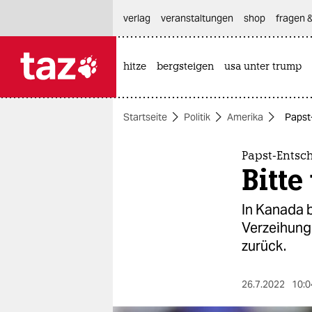
hautnavigation anspringen
hauptinhalt anspringen
footer anspringen
verlag
veranstaltungen
shop
fragen &
hitze
bergsteigen
usa unter trump

taz zahl ich
taz zahl ich
Startseite
Politik
Amerika
Papst
themen
politik
Papst-Entsc
Bitt
öko
In Kanada b
gesellschaft
Verzeihung 
zurück.
kultur
sport
26.7.2022
10:0