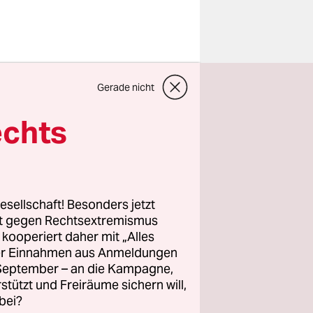
aten in
Gerade nicht
aar kleine
 sollten
echts
Residential
gene Kinder
esellschaft! Besonders jetzt
s in der
rt gegen Rechtsextremismus
z kooperiert daher mit „Alles
d zwar
ller Einnahmen aus Anmeldungen
 weil sich
. September – an die Kampagne,
erfehlungen
rstützt und Freiräume sichern will,
bei?
Jahrhundert