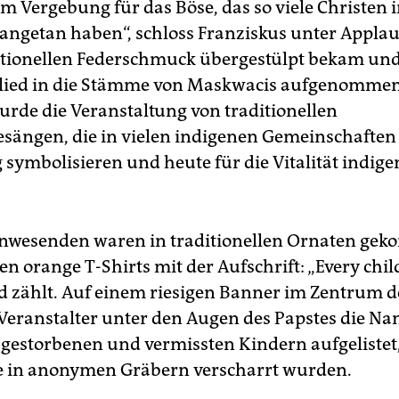
 um Vergebung für das Böse, das so viele Christen
ngetan haben“, schloss Franziskus unter Applaus
itionellen Federschmuck übergestülpt bekam und
lied in die Stämme von Maskwacis aufgenomme
wurde die Veranstaltung von traditionellen
ängen, die in vielen indigenen Gemeinschaften
 symbolisieren und heute für die Vitalität indige
Anwesenden waren in traditionellen Ornaten ge
en orange T-Shirts mit der Aufschrift: „Every chi
nd zählt. Auf einem riesigen Banner im Zentrum 
 Veranstalter unter den Augen des Papstes die N
gestorbenen und vermissten Kindern aufgelistet
e in anonymen Gräbern verscharrt wurden.