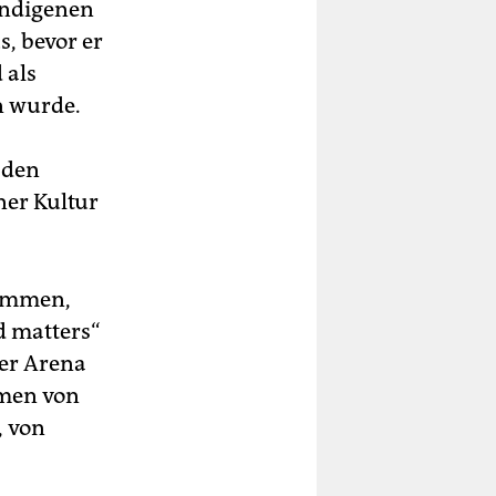
 indigenen
, bevor er
 als
n wurde.
 den
ner Kultur
kommen,
ld matters“
der Arena
amen von
, von