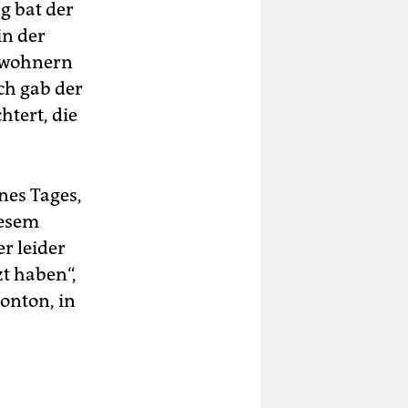
 bat der
in der
nwohnern
ch gab der
htert, die
nes Tages,
iesem
r leider
zt haben“,
onton, in