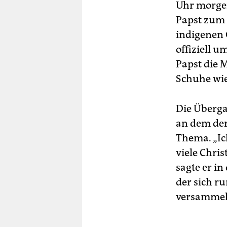
Uhr morge
Papst zum 
indigenen
offiziell 
Papst die M
Schuhe wie
Die Überga
an dem der
Thema. „Ich
viele Chris
sagte er i
der sich r
versammelt