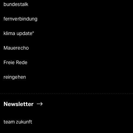
bundestalk
fernverbindung
klima update°
Mauerecho
Freie Rede
reingehen
Newsletter
team zukunft