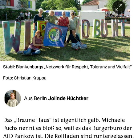
berlin
nord
wahrheit
verlag
verlag
veranstaltungen
Stabil: Blankenburgs „Netzwerk für Respekt, Toleranz und Vielfalt“
shop
Foto: Christian Kruppa
fragen & hilfe
Aus Berlin
Jolinde Hüchtker
unterstützen
abo
Das „Braune Haus“ ist eigentlich gelb. Michaele
genossenschaft
Fuchs nennt es bloß so, weil es das Bürgerbüro der
AfD Pankow ist. Die Rollladen sind runtergelassen,