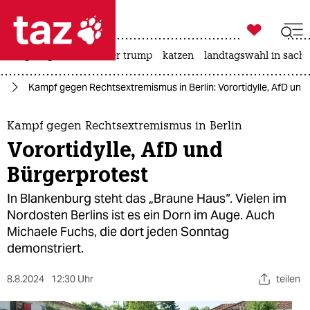

taz zahl ich
bergsteigen
usa unter trump
katzen
landtagswahl in sachs

taz zahl ich
fD
Kampf gegen Rechtsextremismus in Berlin: Vorortidylle, AfD und
taz zahl ich
themen
Kampf gegen Rechtsextremismus in Berlin
Vorortidylle, AfD und
politik
Bürgerprotest
öko
In Blankenburg steht das „Braune Haus“. Vielen im
Nordosten Berlins ist es ein Dorn im Auge. Auch
gesellschaft
Michaele Fuchs, die dort jeden Sonntag
demonstriert.
kultur
sport
8.8.2024
12:30 Uhr
teilen