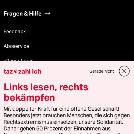
Fragen & Hilfe
Feedback
Aboservice
ePaper Login
taz
zahl ich
Gerade nicht

Downloads für Abonnierende
Links lesen, rechts
bekämpfen
© 2026 taz Verlags und Vertriebs GmbH
Alle Rechte vorbehalten. Bei rechtlichen Fragen oder für Genehmigungen
Mit doppelter Kraft für eine offene Gesellschaft!
wenden Sie sich bitte an
lizenzen@taz.de
Besonders jetzt brauchen Menschen, die sich gegen
Rechtsextremismus einsetzen, unsere Solidarität.
Daher gehen 50 Prozent der Einnahmen aus
Feedback
Redaktionsstatut
Kommune-Richtlinien
KI-