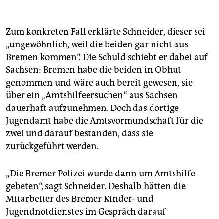
Bei der Zuweisung
zu einem Land darf kein Zwang
angewandt werden, ergab ein Gutachten des
Deutschen Vereins für öffentliche und private
Zum konkreten Fall erklärte Schneider, dieser sei
Fürsorge.
„ungewöhnlich, weil die beiden gar nicht aus
Bundesweit
gibt es knapp 56.000 junge Geflüchtete,
Bremen kommen“. Die Schuld schiebt er dabei auf
darunter auch rund 24.000 junge Volljährige, die von
Sachsen: Bremen habe die beiden in Obhut
der Jugendhilfe betreut werden.
genommen und wäre auch bereit gewesen, sie
Laut Kriminalstatistik
galten 2.176 unbegleitete
über ein „Amtshilfeersuchen“ aus Sachsen
Minderjährige im ersten Halbjahr 2018 als vermisst,
dauerhaft aufzunehmen. Doch das dortige
1.857 wurden inzwischen wieder gefunden.
Jugendamt habe die Amtsvormundschaft für die
zwei und darauf bestanden, dass sie
zurückgeführt werden.
„Die Bremer Polizei wurde dann um Amtshilfe
gebeten“, sagt Schneider. Deshalb hätten die
Mitarbeiter des Bremer Kinder- und
Jugendnotdienstes im Gespräch darauf