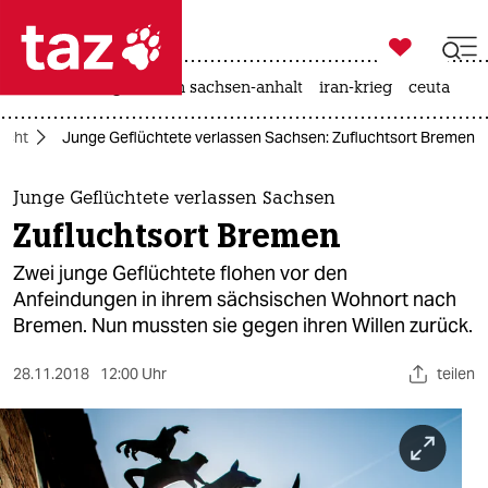

taz zahl ich
hitze
landtagswahl in sachsen-anhalt
iran-krieg
ceuta

taz zahl ich
ucht
Junge Geflüchtete verlassen Sachsen: Zufluchtsort Bremen
taz zahl ich
themen
Junge Geflüchtete verlassen Sachsen
Zufluchtsort Bremen
politik
Zwei junge Geflüchtete flohen vor den
öko
Anfeindungen in ihrem sächsischen Wohnort nach
Bremen. Nun mussten sie gegen ihren Willen zurück.
gesellschaft
28.11.2018
12:00 Uhr
teilen
kultur
sport