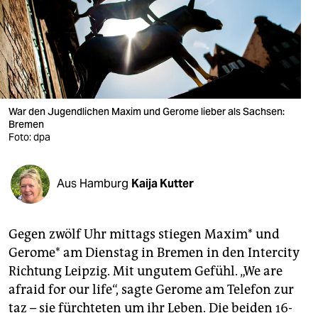
berlin
nord
wahrheit
verlag
War den Jugendlichen Maxim und Gerome lieber als Sachsen:
Bremen
verlag
Foto: dpa
veranstaltungen
shop
Aus Hamburg
Kaija Kutter
fragen & hilfe
Gegen zwölf Uhr mittags stiegen Maxim* und
unterstützen
Gerome* am Dienstag in Bremen in den Intercity
abo
Richtung Leipzig. Mit ungutem Gefühl. „We are
afraid for our life“, sagte Gerome am Telefon zur
genossenschaft
taz – sie fürchteten um ihr Leben. Die beiden 16-