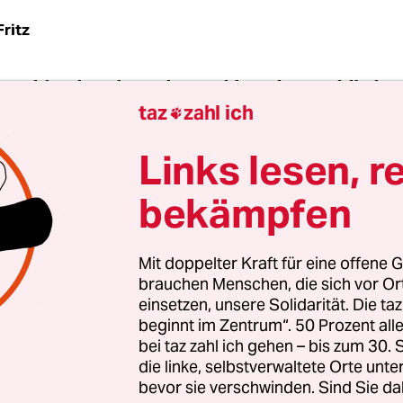
Fritz
utschland sind uns diese Bilder schon wohlbekan
taz
zahl ich
Polen die nationalkonservative Partei PiS (Recht

eit) im Oktober 2015 die Parlamentswahlen gewa
Links lesen, r
n Warschau, Krakau oder Danzig zu Tausenden a
e schwenken polnische und europäische Fahnen, pf
bekämpfen
n aus und bilden Lichterketten – sie demonstrie
htung des Verfassungsgerichts, die Verschärfung
Mit doppelter Kraft für eine offene G
gesetzes oder, wie zuletzt, gegen eine Justizrefo
brauchen Menschen, die sich vor O
te Verfügungsgewalt über die polnischen Gericht
einsetzen, unsere Solidarität. Die ta
beginnt im Zentrum“. 50 Prozent a
bei taz zahl ich gehen – bis zum 30
same old, Polen auf den Straßen, alles schon gese
die linke, selbstverwaltete Orte unte
r sagen. Doch die jüngsten Proteste sind anders,
bevor sie verschwinden. Sind Sie da
blick auf ihre Protagonisten. Auf einmal sind die