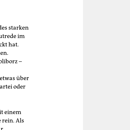
des starken
utrede im
kt hat.
len.
liborz –
 etwas über
artei oder
it einem
 rein. Als
ur