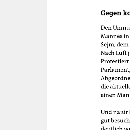
Gegen ko
Den Unmut 
Mannes in 
Sejm, dem 
Nach Luft j
Protestier
Parlament,
Abgeordnet
die aktuell
einen Mann
Und natürl
gut besucht
deutlich w