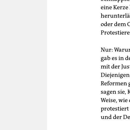
eine Kerze
herunterlä
oder dem O
Protestier
Nur: Warum
gab es in 
mit der Ju
Diejenigen,
Reformen g
sagen sie,
Weise, wie
protestier
und der De