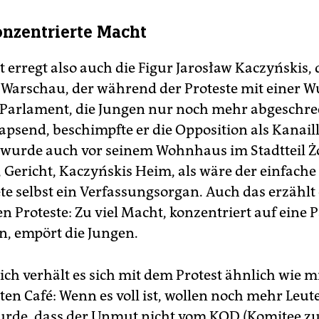
nzentrierte Macht
erregt also auch die Figur Jarosław Kaczyńskis, 
Warschau, der während der Proteste mit einer W
Parlament, die Jungen nur noch mehr abgeschrec
apsend, beschimpfte er die Opposition als Kanail
t wurde auch vor seinem Wohnhaus im Stadtteil Żo
 Gericht, Kaczyńskis Heim, als wäre der einfache
e selbst ein Verfassungsorgan. Auch das erzählt
en Proteste: Zu viel Macht, konzentriert auf eine P
, empört die Jungen.
ich verhält es sich mit dem Protest ähnlich wie m
en Café: Wenn es voll ist, wollen noch mehr Leute
urde, dass der Unmut nicht vom KOD (Komitee z