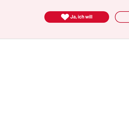
icht ausschließlich die 30-Jährigen, sondern auch

ie milenialsi, wie sie auf Polnisch heißen, die um 
Ja, ich will
dwende geborenen Millennials. Sie tragen ihren
 in den Protest.