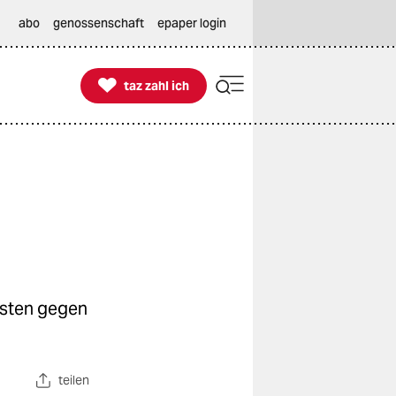
abo
genossenschaft
epaper login

taz zahl ich
taz zahl ich
esten gegen
teilen