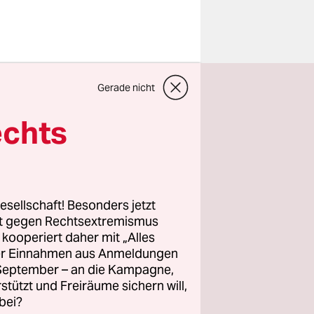
nt:
 und
Gerade nicht
nn, gehen
echts
uf die
eifen die
ren gegen
 des
esellschaft! Besonders jetzt
rm, die der
rt gegen Rechtsextremismus
e gäbe.
z kooperiert daher mit „Alles
ller Einnahmen aus Anmeldungen
. September – an die Kampagne,
hen, wird
rstützt und Freiräume sichern will,
 im Ton
bei?
 Jungen da!