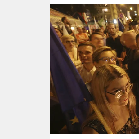
berlin
nord
wahrheit
verlag
verlag
veranstaltungen
shop
fragen & hilfe
unterstützen
abo
genossenschaft