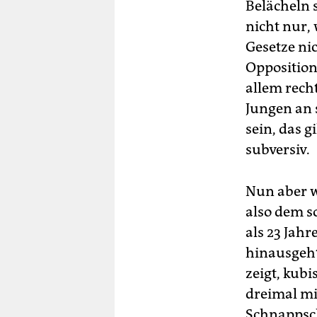
Belächeln 
nicht nur, 
Gesetze ni
Opposition
allem recht
Jungen an 
sein, das g
subversiv.
Nun aber w
also dem s
als 23 Jahr
hinausgeht
zeigt, kub
dreimal mi
Schnappsch