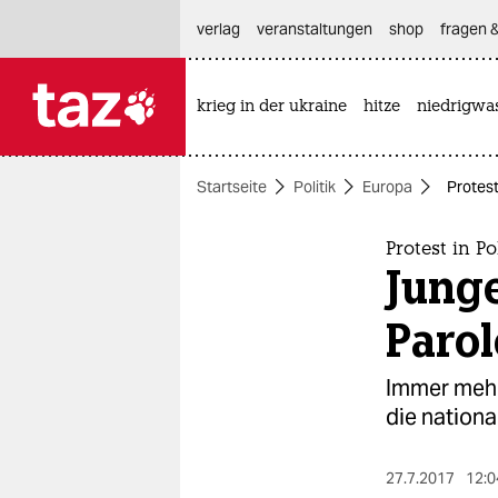
hautnavigation anspringen
hauptinhalt anspringen
footer anspringen
verlag
veranstaltungen
shop
fragen &
krieg in der ukraine
hitze
niedrigwa

taz zahl ich
taz zahl ich
Startseite
Politik
Europa
Protest
themen
politik
Protest in P
Junge
öko
Paro
gesellschaft
Immer mehr
kultur
die nationa
sport
27.7.2017
12:0