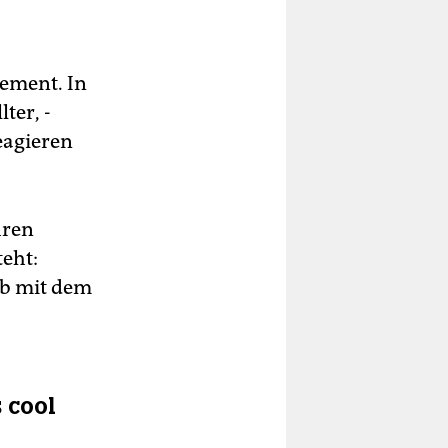
tement. In
ter, ­
eagieren
hren
eht:
ab mit dem
 cool