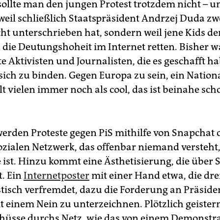
sollte man den jungen Protest trotzdem nicht – 
weil schließlich Staatspräsident Andrzej Duda zwe
cht unterschrieben hat, sondern weil jene Kids de
 die Deutungshoheit im Internet retten. Bisher w
e Aktivisten und Journalisten, die es geschafft ha
sich zu binden. Gegen Europa zu sein, ein Nationa
ilt vielen immer noch als cool, das ist beinahe sch
erden Proteste gegen PiS mithilfe von Snapchat o
ozialen Netzwerk, das offenbar niemand versteht, 
e ist. Hinzu kommt eine Ästhetisierung, die über S
. Ein
Internetposter
mit einer Hand etwa, die dre
istisch verfremdet, dazu die Forderung an Präsid
t einem Nein zu unterzeichnen. Plötzlich geister
üsse durchs Netz, wie das von einem Demonstra