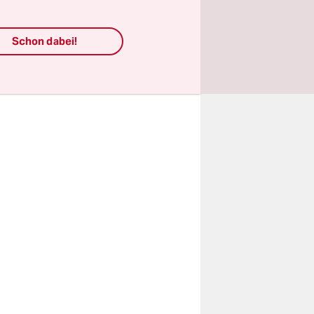
 die 20-
die
Schon dabei!