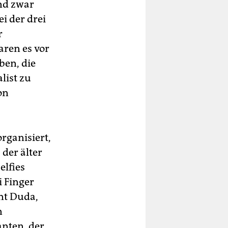
und zwar
i der drei
r
aren es vor
ben, die
list zu
on
rganisiert,
der älter
elfies
i Finger
ent Duda,
n
nten, der