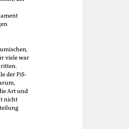
rlament
gen
nzumischen,
r viele war
ritten.
le der PiS-
warum,
die Art und
t nicht
teilung