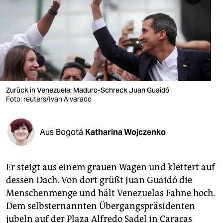
berlin
nord
wahrheit
verlag
verlag
Zurück in Venezuela: Maduro-Schreck Juan Guaidó
Foto: reuters/Ivan Alvarado
veranstaltungen
shop
Aus Bogotá
Katharina Wojczenko
fragen & hilfe
unterstützen
Er steigt aus einem grauen Wagen und klettert auf
dessen Dach. Von dort grüßt Juan Guaidó die
abo
Menschenmenge und hält Venezuelas Fahne hoch.
genossenschaft
Dem selbsternannten Übergangspräsidenten
jubeln auf der Plaza Alfredo Sadel in Caracas