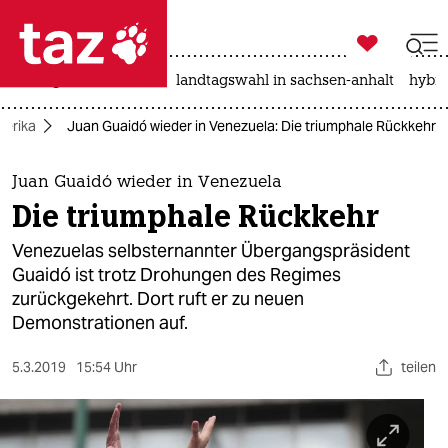

taz zahl ich
niedrigwasser
rente
landtagswahl in sachsen-anhalt
hybri

taz zahl ich
erika
Juan Guaidó wieder in Venezuela: Die triumphale Rückkehr
taz zahl ich
themen
Juan Guaidó wieder in Venezuela
Die triumphale Rückkehr
politik
Venezuelas selbsternannter Übergangspräsident
öko
Guaidó ist trotz Drohungen des Regimes
zurückgekehrt. Dort ruft er zu neuen
gesellschaft
Demonstrationen auf.
kultur
5.3.2019
15:54 Uhr
teilen
sport