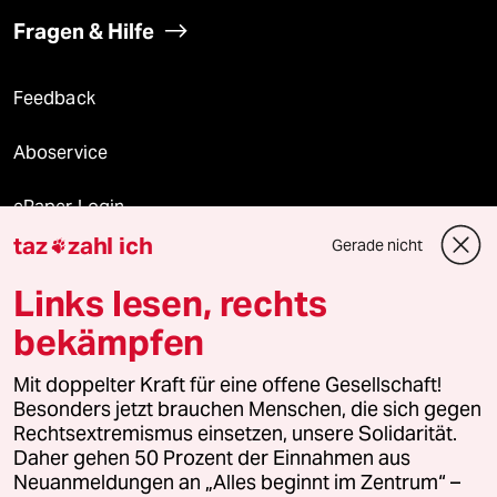
Fragen & Hilfe
Feedback
Aboservice
ePaper Login
taz
zahl ich
Gerade nicht

Downloads für Abonnierende
Links lesen, rechts
bekämpfen
© 2026 taz Verlags und Vertriebs GmbH
Mit doppelter Kraft für eine offene Gesellschaft!
Alle Rechte vorbehalten. Bei rechtlichen Fragen oder für Genehmigungen
wenden Sie sich bitte an
lizenzen@taz.de
Besonders jetzt brauchen Menschen, die sich gegen
Rechtsextremismus einsetzen, unsere Solidarität.
Daher gehen 50 Prozent der Einnahmen aus
Feedback
Redaktionsstatut
Kommune-Richtlinien
KI-
Neuanmeldungen an „Alles beginnt im Zentrum“ –