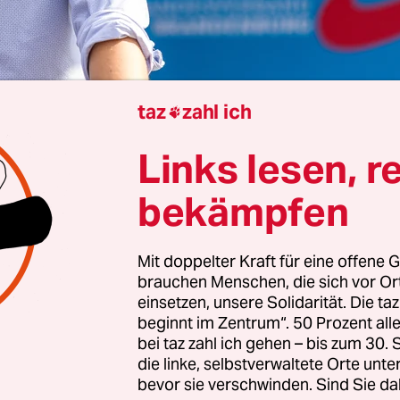
taz
zahl ich

Berlin
Hanno Fleckenstein
Links lesen, r
bekämpfen
D-Bundesvorstand ist er wohl der ideale Mann fü
ean-Pascal Hohm, Brandenburger Landtagsabgeor
Mit doppelter Kraft für eine offene G
er der AfD Cottbus, soll Chef der neuen AfD-
brauchen Menschen, die sich vor O
nisation werden, die Ende November bei einem P
einsetzen, unsere Solidarität. Die ta
beginnt im Zentrum“. 50 Prozent a
ründet werden soll. Das haben Hohm und die Par
bei taz zahl ich gehen – bis zum 30
nberichten mittlerweile bestätigt.
die linke, selbstverwaltete Orte unte
bevor sie verschwinden. Sind Sie da