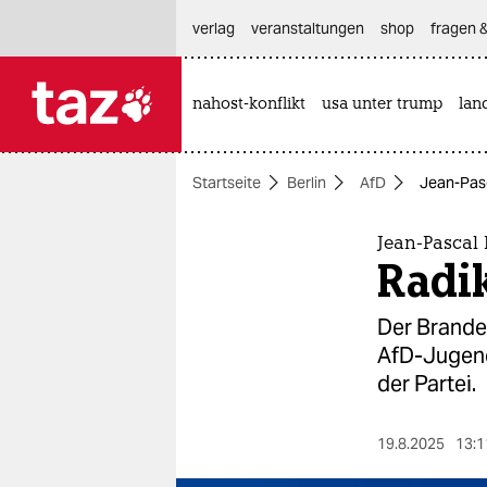
hautnavigation anspringen
hauptinhalt anspringen
footer anspringen
verlag
veranstaltungen
shop
fragen &
nahost-konflikt
usa unter trump
lan

taz zahl ich
taz zahl ich
Startseite
Berlin
AfD
Jean-Pasc
themen
politik
Jean-Pascal
Radik
öko
Der Brande
gesellschaft
AfD-Jugend
der Partei.
kultur
sport
19.8.2025
13:1