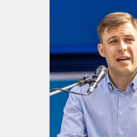
berlin
nord
wahrheit
verlag
verlag
veranstaltungen
shop
fragen & hilfe
unterstützen
abo
genossenschaft