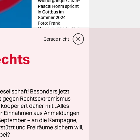
Wiedergänger: Jean-
Pascal Hohm spricht
in Cottbus im
Sommer 2024
Foto: Frank
Hammerschmidt/dpa
Gerade nicht
echts
r den
dneter und
esellschaft! Besonders jetzt
rt gegen Rechtsextremismus
arteitag in
z kooperiert daher mit „Alles
ller Einnahmen aus Anmeldungen
teispitze
. September – an die Kampagne,
rstützt und Freiräume sichern will,
bei?