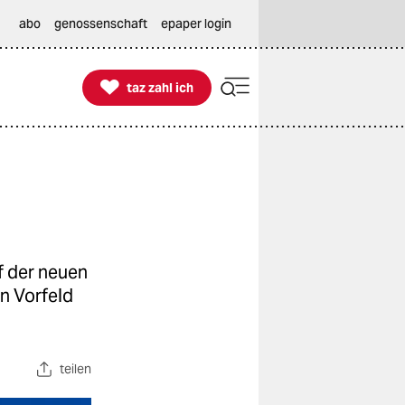
abo
genossenschaft
epaper login

taz zahl ich
taz zahl ich
 der neuen
n Vorfeld
teilen