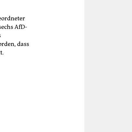
geordneter
 sechs AfD-
s
orden, dass
t.