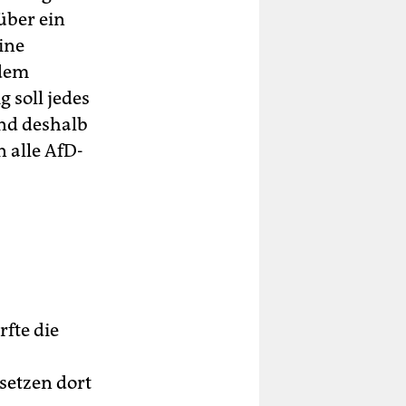
über ein
ine
 dem
 soll jedes
und deshalb
 alle AfD-
fte die
setzen dort