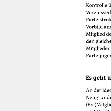
Kontrolle 
Vereinsverb
Parteistru
Vorbild an
Mitglied d
den gleich
Mitglieder 
Parteijuge
Es geht 
An der ide
Neugründun
(Ex-)Mitgl