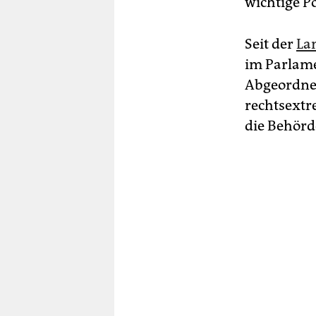
wichtige P
Seit der
La
im Parlamen
Abgeordnet
rechtsextr
die Behör