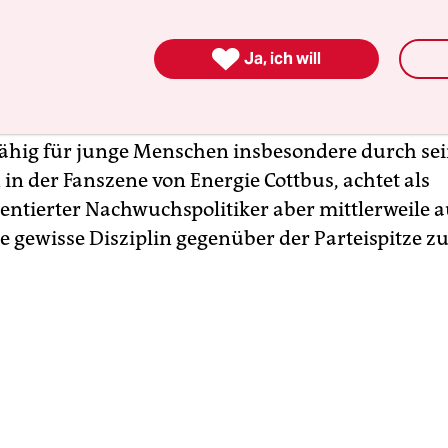
ereits als 17-jähriger Schüler im Jahr 2014
orsitzender der mittlerweile aufgelösten Junge

Ja, ich will
e (JA) in Brandenburg war, macht seit Jahren gen
fD auch von ihrer künftigen Nachwuchsorganisati
nge Kontakte ins rechtsextreme Vorfeld der Partei,
ähig für junge Menschen insbesondere durch se
 in der Fanszene von Energie Cottbus, achtet als
ientierter Nachwuchspolitiker aber mittlerweile 
ne gewisse Disziplin gegenüber der Parteispitze z