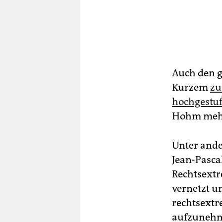
Auch den g
Kurzem
zu
hochgestuf
Hohm mehr
Unter ande
Jean-Pasc
Rechtsextr
vernetzt u
rechtsextr
aufzunehme