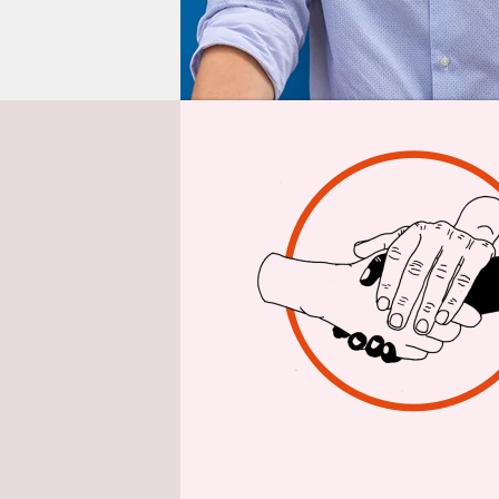
epaper login
Aus 
Für den Af
Posten: J
Vorsitzend
Jugendorga
Gießen geg
nach Medie