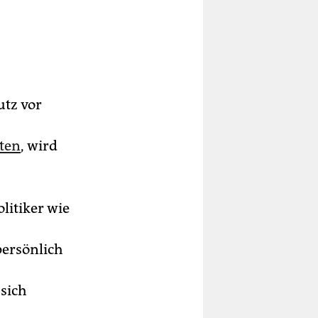
tz vor
hten
, wird
litiker wie
persönlich
sich