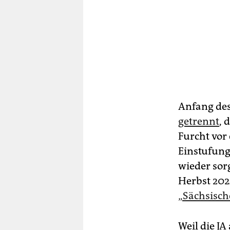
Anfang des
getrennt
, 
Furcht vor 
Einstufung
wieder sor
Herbst 202
„Sächsisc
Weil die JA