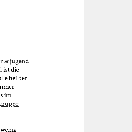
arteijugend
 ist die
lle bei der
 Immer
ls im
rgruppe
i wenig