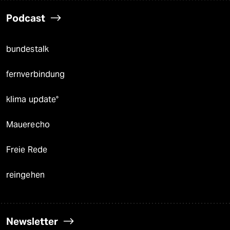
Podcast
bundestalk
fernverbindung
klima update°
Mauerecho
Freie Rede
reingehen
Newsletter