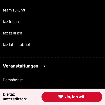
team zukunft
taz frisch
taz zahl ich
taz lab Infobrief
Veranstaltungen
Demnächst
Vor Ort
Die taz

Ja, ich will
unterstützen:
Live im Stream