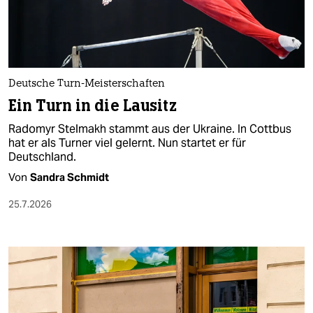
berlin
nord
wahrheit
Deutsche Turn-Meisterschaften
verlag
Ein Turn in die Lausitz
verlag
Radomyr Stelmakh stammt aus der Ukraine. In Cottbus
hat er als Turner viel gelernt. Nun startet er für
veranstaltungen
Deutschland.
shop
Von
Sandra Schmidt
fragen & hilfe
25.7.2026
unterstützen
abo
genossenschaft