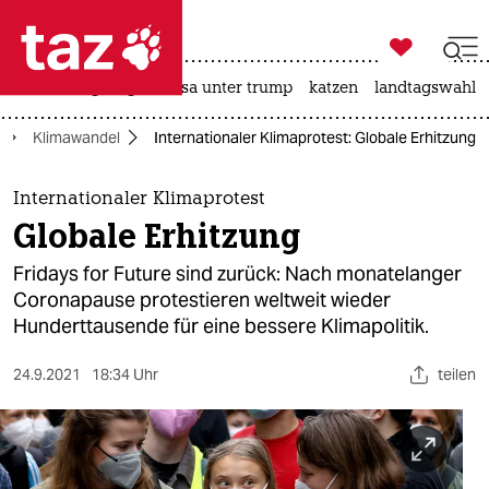

taz zahl ich
hitze
bergsteigen
usa unter trump
katzen
landtagswahl i

taz zahl ich
Klimawandel
Internationaler Klimaprotest: Globale Erhitzung
taz zahl ich
themen
Internationaler Klimaprotest
Globale Erhitzung
politik
Fridays for Future sind zurück: Nach monatelanger
öko
Coronapause protestieren weltweit wieder
Hunderttausende für eine bessere Klimapolitik.
gesellschaft
24.9.2021
18:34 Uhr
teilen
kultur
sport