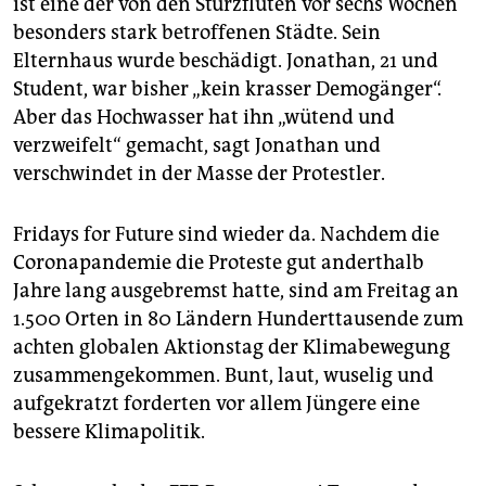
ist eine der von den Sturzfluten vor sechs Wochen
epaper login
besonders stark betroffenen Städte. Sein
Elternhaus wurde beschädigt. Jonathan, 21 und
Student, war bisher „kein krasser Demogänger“.
Aber das Hochwasser hat ihn „wütend und
verzweifelt“ gemacht, sagt Jonathan und
verschwindet in der Masse der Protestler.
Fridays for Future sind wieder da. Nachdem die
Coronapandemie die Proteste gut anderthalb
Jahre lang ausgebremst hatte, sind am Freitag an
1.500 Orten in 80 Ländern Hunderttausende zum
achten globalen Aktionstag der Klimabewegung
zusammengekommen. Bunt, laut, wuselig und
aufgekratzt forderten vor allem Jüngere eine
bessere Klimapolitik.