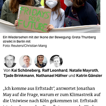
berlin
nord
wahrheit
verlag
Ein Wiedersehen mit der Ikone der Bewegung: Greta Thunberg
verlag
streikt in Berlin mit
Foto: Reuters/Christian Mang
veranstaltungen
shop
fragen & hilfe
Von
Kai Schöneberg
,
Ralf Leonhard
,
Natalie Mayroth
,
Tjade Brinkmann
,
Nathanael Häfner
und
Katrin Gänsler
unterstützen
„Ich komme aus Erftstadt“, antwortet Jonathan
abo
May auf die Frage, warum er zum Klimastreik auf
genossenschaft
die Uniwiese nach Köln gekommen ist. Erftstadt