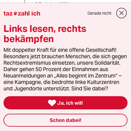
@Gretchen Müller:
Schade, dass Ihnen erst die Proteste
taz
zahl ich
Gerade nicht

bewusst machen, dass etwas
geändert werden muss.
Links lesen, rechts
bekämpfen
Paul Rabe
PR
Mit doppelter Kraft für eine offene Gesellschaft!
25.09.2021
,
11:22 Uhr
Besonders jetzt brauchen Menschen, die sich gegen
@Alebrijes:
Rechtsextremismus einsetzen, unsere Solidarität.
Was genau muss eigentlich geändert
Daher gehen 50 Prozent der Einnahmen aus
werden in Deutschland?
Neuanmeldungen an „Alles beginnt im Zentrum“ –
eine Kampagne, die bedrohte linke Kulturzentren
Rechnen Sie doch mal, selbst wenn
und Jugendorte unterstützt. Sind Sie dabei?
Deutschland überhaupt kein CO2
mehr ausstößt, hätte das wirklich

Ja, ich will
einen Effekt auf das globale Welt
Klima?
Schon dabei!
Es wäre mehr eine symbolische