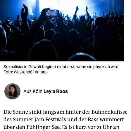
berlin
nord
wahrheit
verlag
verlag
veranstaltungen
Sexualisierte Gewalt beginnt nicht erst, wenn sie physisch wird
Foto: Westend61/imago
shop
fragen & hilfe
Aus Köln
Leyla Roos
unterstützen
abo
Die Sonne sinkt langsam hinter der Bühnenkulisse
des Summer Jam Festivals und der Bass wummert
genossenschaft
über den Fühlinger See. Es ist kurz vor 21 Uhr an