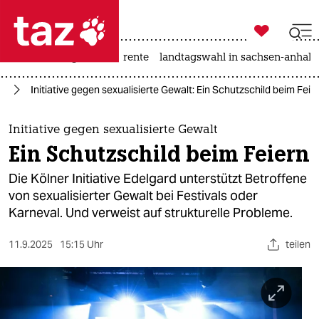

taz zahl ich
hitze
niedrigwasser
rente
landtagswahl in sachsen-anhalt

taz zahl ich
us
Initiative gegen sexualisierte Gewalt: Ein Schutzschild beim Feie
taz zahl ich
themen
Initiative gegen sexualisierte Gewalt
Ein Schutzschild beim Feiern
politik
Die Kölner Initiative Edelgard unterstützt Betroffene
öko
von sexualisierter Gewalt bei Festivals oder
Karneval. Und verweist auf strukturelle Probleme.
gesellschaft
11.9.2025
15:15 Uhr
teilen
kultur
sport