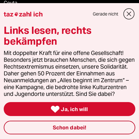
Ceuta
taz
zahl ich
Gerade nicht

Hitze
Links lesen, rechts
bekämpfen
Verlag
Mit doppelter Kraft für eine offene Gesellschaft!
Besonders jetzt brauchen Menschen, die sich gegen
Aktuelles
Rechtsextremismus einsetzen, unsere Solidarität.
Daher gehen 50 Prozent der Einnahmen aus
Neuanmeldungen an „Alles beginnt im Zentrum“ –
Hausblog
eine Kampagne, die bedrohte linke Kulturzentren
und Jugendorte unterstützt. Sind Sie dabei?
Die Seitenwende

Ja, ich will
Stellen
Presse
Schon dabei!