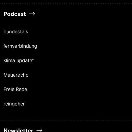
Podcast
bundestalk
fernverbindung
klima update°
Mauerecho
Freie Rede
reingehen
Newsletter