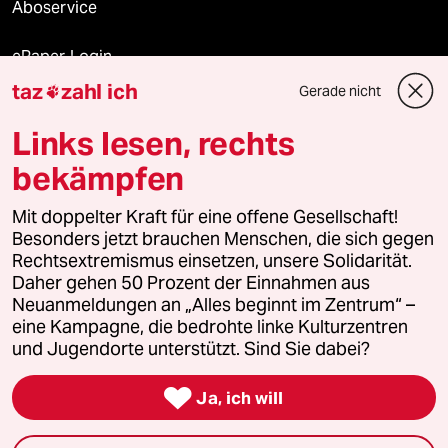
Aboservice
ePaper Login
taz
zahl ich
Gerade nicht

Downloads für Abonnierende
Links lesen, rechts
bekämpfen
© 2026 taz Verlags und Vertriebs GmbH
Alle Rechte vorbehalten. Bei rechtlichen Fragen oder für Genehmigungen
Mit doppelter Kraft für eine offene Gesellschaft!
wenden Sie sich bitte an
lizenzen@taz.de
Besonders jetzt brauchen Menschen, die sich gegen
Rechtsextremismus einsetzen, unsere Solidarität.
Daher gehen 50 Prozent der Einnahmen aus
Feedback
Redaktionsstatut
Kommune-Richtlinien
KI-
Neuanmeldungen an „Alles beginnt im Zentrum“ –
eine Kampagne, die bedrohte linke Kulturzentren
Leitlinie
Informant
Datenschutz
Impressum
AGB
und Jugendorte unterstützt. Sind Sie dabei?
Seitenwende
Einwilligungen widerrufen (Ads)

Ja, ich will