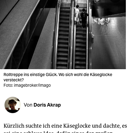
berlin
nord
wahrheit
verlag
verlag
veranstaltungen
Rolltreppe ins einstige Glück. Wo sich wohl die Käseglocke
shop
versteckt?
Foto: imagebroker/imago
fragen & hilfe
unterstützen
Von
Doris Akrap
abo
genossenschaft
Kürzlich suchte ich eine Käseglocke und dachte, es