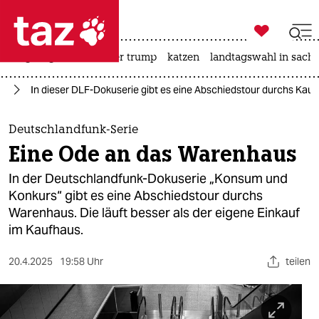

taz zahl ich
bergsteigen
usa unter trump
katzen
landtagswahl in sachs

taz zahl ich
en
In dieser DLF-Dokuserie gibt es eine Abschiedstour durchs Kau
taz zahl ich
themen
Deutschlandfunk-Serie
Eine Ode an das Warenhaus
politik
In der Deutschlandfunk-Dokuserie „Konsum und
öko
Konkurs“ gibt es eine Abschiedstour durchs
Warenhaus. Die läuft besser als der eigene Einkauf
gesellschaft
im Kaufhaus.
kultur
20.4.2025
19:58 Uhr
teilen
sport