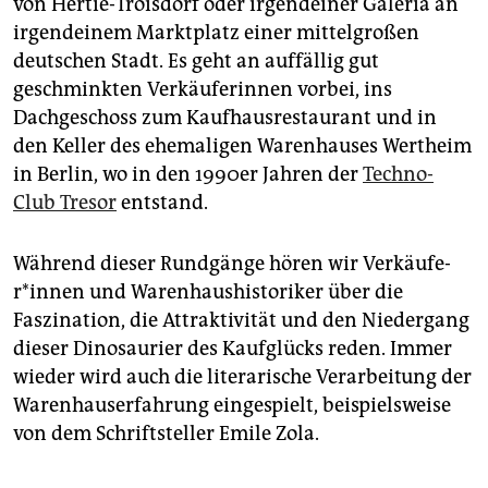
von Hertie-Troisdorf oder irgendeiner Galeria an
irgendeinem Marktplatz einer mittelgroßen
deutschen Stadt. Es geht an auffällig gut
geschminkten Verkäuferinnen vorbei, ins
Dachgeschoss zum Kaufhausrestaurant und in
den Keller des ehemaligen Warenhauses Wertheim
in Berlin, wo in den 1990er Jahren der
Techno-
Club Tresor
entstand.
Während dieser Rundgänge hören wir Ver­käu­fe­
r*in­nen und Warenhaushistoriker über die
Faszination, die Attraktivität und den Niedergang
dieser Dinosaurier des Kaufglücks reden. Immer
wieder wird auch die literarische Verarbeitung der
Waren­haus­erfahrung eingespielt, beispielsweise
von dem Schriftsteller Emile Zola.