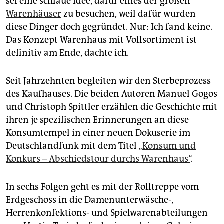
sei eine schlaue Idee, dafür eines der großen
epaper login
Warenhäuser
zu besuchen, weil dafür wurden
diese Dinger doch gegründet. Nur: Ich fand keine.
Das Konzept Warenhaus mit Vollsortiment ist
definitiv am Ende, dachte ich.
Seit Jahrzehnten begleiten wir den Sterbeprozess
des Kaufhauses. Die beiden Autoren Manuel Gogos
und Christoph Spittler erzählen die Geschichte mit
ihren je spezifischen Erinnerungen an diese
Konsumtempel in einer neuen Dokuserie im
Deutschlandfunk mit dem Titel
„Konsum und
Konkurs – Abschiedstour durchs Warenhaus“
.
In sechs Folgen geht es mit der Rolltreppe vom
Erdgeschoss in die Damenunterwäsche-,
Herrenkonfektions- und Spielwarenabteilungen