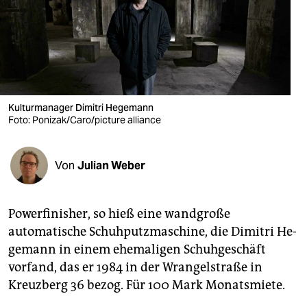
berlin
nord
wahrheit
verlag
Kulturmanager Dimitri Hegemann
verlag
Foto: Ponizak/Caro/picture alliance
veranstaltungen
Von
Julian Weber
shop
fragen & hilfe
Powerfinisher, so hieß eine wandgroße
unterstützen
automatische Schuhputzmaschine, die Dimitri He­
ge­mann in einem ehemaligen Schuhgeschäft
abo
vorfand, das er 1984 in der Wrangelstraße in
genossenschaft
Kreuzberg 36 bezog. Für 100 Mark Monatsmiete.