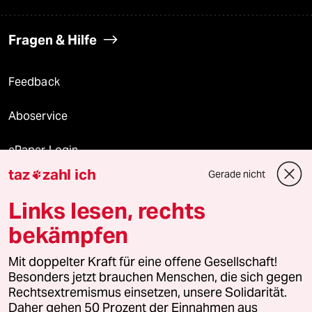
Fragen & Hilfe
Feedback
Aboservice
ePaper Login
taz
zahl ich
Gerade nicht

Downloads für Abonnierende
Links lesen, rechts
bekämpfen
© 2026 taz Verlags und Vertriebs GmbH
Mit doppelter Kraft für eine offene Gesellschaft!
Alle Rechte vorbehalten. Bei rechtlichen Fragen oder für Genehmigungen
wenden Sie sich bitte an
lizenzen@taz.de
Besonders jetzt brauchen Menschen, die sich gegen
Rechtsextremismus einsetzen, unsere Solidarität.
Daher gehen 50 Prozent der Einnahmen aus