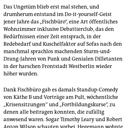
epaper login
Das Ungetüm blieb erst mal stehen, und
drumherum entstand im Do-it-yourself-Geist
jener Jahre das „Fischbüro“, eine Art öffentliches
Wohnzimmer inklusive Debattierclub, das den
Bedürfnissen einer Zeit entsprach, in der
Redebedarf und Kuschelfaktor auf Sofas nach den
manchmal sprachlos machenden Sturm-und-
Drang-Jahren von Punk und Ge­nia­len Dilletanten
in der harschen Frontstadt Westberlin wieder
höher wurden.
Dank Fischbüro gab es damals Standup-Comedy
von Käthe B und Vorträge am Pult, wöchentliche
„Krisensitzungen“ und „Fortbildungskurse“, zu
denen alle beitragen konnten, die zufällig
anwesend waren. Sogar Timothy Leary und Robert
Anton Wilson schauten vorbei. Hegemann wohnte