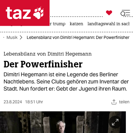

taz zahl ich
bergsteigen
usa unter trump
katzen
landtagswahl in sachs

taz zahl ich
Musik
Lebensbilanz von Dimitri Hegemann: Der Powerfinisher
taz zahl ich
themen
Lebensbilanz von Dimitri Hegemann
Der Powerfinisher
politik
Dimitri Hegemann ist eine Legende des Berliner
öko
Nachtlebens. Seine Clubs gehören zum Inventar der
Stadt. Nun fordert er: Gebt der Jugend ihren Raum.
gesellschaft
23.8.2024
18:51 Uhr
teilen
kultur
sport