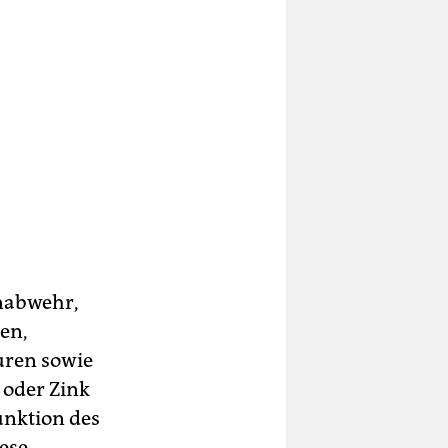
unabwehr,
len,
uren sowie
 oder Zink
unktion des
ese