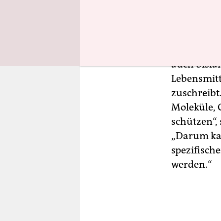
Tatsache i
gänzungsmi
Darum hat 
auch bisla
Lebensmit
zuschreibt
Moleküle,
schützen“,
„Darum kan
spezifisch
werden.“