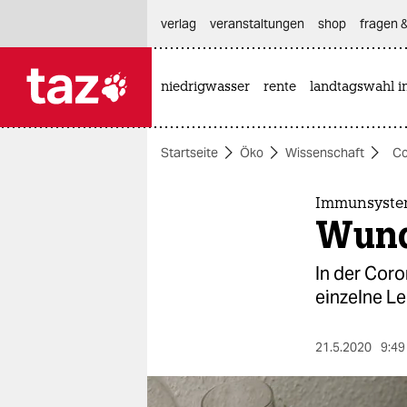
hautnavigation anspringen
hauptinhalt anspringen
footer anspringen
verlag
veranstaltungen
shop
fragen &
niedrigwasser
rente
landtagswahl i

taz zahl ich
taz zahl ich
Startseite
Öko
Wissenschaft
Co
themen
politik
Immunsystem
Wunde
öko
In der Coro
gesellschaft
einzelne L
kultur
21.5.2020
9:49
sport