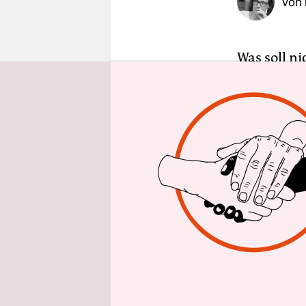
Von
epaper login
Was soll ni
Omega-3-Fe
Vitalpilze
Propolis o
oder Selen
in der We
entspreche
als Heilmi
während an
Immunsyste
Gemüse wie
„Immunboos
gegen den 