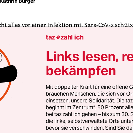
Kathrin Burger
cht alles vor einer Infektion mit Sars-CoV-2 schüt
ttsäuren, Manuka-Honig, Grüntee-Kapseln, Preb
taz
zahl ich

, Nahrungsergänzungsmittel mit Curcuma, Cistus
der die bekannten Nährstoffe Vitamin C und D so
Links lesen, r
. Vor allem von Influencern und Fitness-Päpsten,
bekämpfen
rbung von Reformhäusern oder Online-Anbietern
nde Präparate feilgeboten. Auch gelten bestimmt
ttel: Da plädieren die einen für eine Basenernähr
Mit doppelter Kraft für eine offene G
brauchen Menschen, die sich vor O
dere viel tierisches Eiweiß empfehlen, um das
einsetzen, unsere Solidarität. Die ta
m zu stärken. Auch Knoblauch oder nitrathalti
beginnt im Zentrum“. 50 Prozent a
 Spinat und Rote Bete stehen hoch im Kurs.
bei taz zahl ich gehen – bis zum 30
ter“ sind die Hoffnung der Stunde angesichts e
die linke, selbstverwaltete Orte unte
bevor sie verschwinden. Sind Sie da
derzeit niemand ein Medikament parat hat.