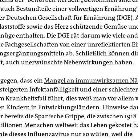
 auch Bestandteile einer vollwertigen Ernährung“,
er Deutschen Gesellschaft für Ernährung (DGE).
llaststoffe sowie das Herz schützende Gemüse un
enüge enthalten. Die DGE rät darum wie viele an
e Fachgesellschaften von einer unreflektierten 
gsergänzungsmitteln ab. Schließlich können di
rt, auch unerwünschte Nebenwirkungen haben.
ngegen, dass ein
Mangel an immunwirksamen Näh
steigerten Infektanfälligkeit und einer schlechte
m Krankheitsfall führt, dies weiß man vor allem 
 Kindern in Entwicklungsländern. Hinweise da
er bereits die Spanische Grippe, die zwischen 191
Millionen Menschen weltweit das Leben gekostet h
te dieses Influenzavirus nur so wüten, weil die