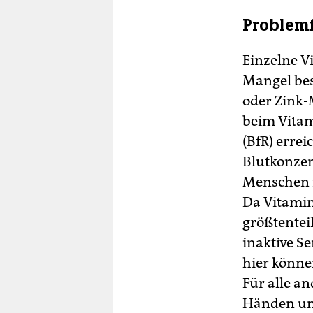
Problemf
Einzelne V
Mangel bes
oder Zink-
beim Vitam
(BfR) erre
Blutkonzen
Menschen m
Da Vitamin
größtenteil
inaktive S
hier könne
Für alle an
Händen un