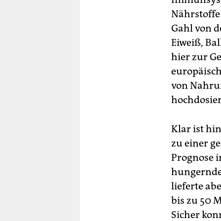
Nährstoffe
Gahl von d
Eiweiß, Ba
hier zur G
europäisch
von Nahrun
hochdosie
Klar ist hi
zu einer ge
Prognose i
hungernden
lieferte ab
bis zu 50 
Sicher konn