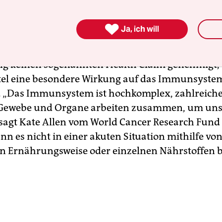
st, dass es keine Lebensmittel oder Nahrungser­

Ja, ich will
ttel gibt, die bewiesenermaßen vor Infektionen
die europäische Behörde für Lebensmittelsicherh
ng keinen sogenannten Health Claim genehmigt,
tel eine besondere Wirkung auf das Immunsyste
. „Das Immunsystem ist hochkomplex, zahlreiche 
 Gewebe und Organe arbeiten zusammen, um uns
 sagt Kate Allen vom World Cancer Research Fund
n es nicht in einer akuten Situation mithilfe von
en Ernährungsweise oder einzelnen Nährstoffen b