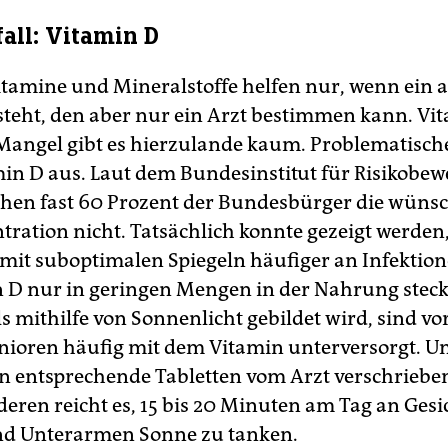
all: Vitamin D
itamine und Mineralstoffe helfen nur, wenn ein 
teht, den aber nur ein Arzt bestimmen kann. Vita
Mangel gibt es hierzulande kaum. Problematische
in D aus. Laut dem Bundesinstitut für Risikobe
ichen fast 60 Prozent der Bundesbürger die wüns
tration nicht. Tatsächlich konnte gezeigt werden
it suboptimalen Spiegeln häufiger an Infektione
 D nur in geringen Mengen in der Nahrung stec
s mithilfe von Sonnenlicht gebildet wird, sind vo
enioren häufig mit dem Vitamin unterversorgt. 
n entsprechende Tabletten vom Arzt verschriebe
deren reicht es, 15 bis 20 Minuten am Tag an Gesi
d Unterarmen Sonne zu tanken.