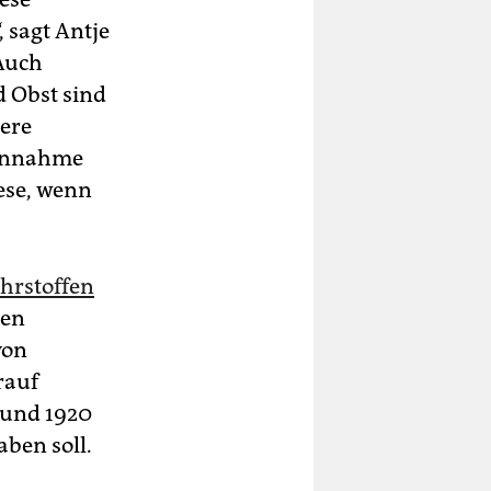
 sagt Antje
 Auch
d Obst sind
dere
Einnahme
ese, wenn
rstoffen
ren
von
rauf
8 und 1920
aben soll.