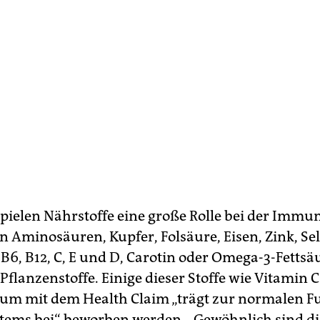
pielen Nährstoffe eine große Rolle bei der Imm
n Aminosäuren, Kupfer, Folsäure, Eisen, Zink, Se
 B6, B12, C, E und D, Carotin oder Omega-3-Fettsä
flanzenstoffe. Einige dieser Stoffe wie Vitamin C
um mit dem Health Claim „trägt zur normalen F
ems bei“ beworben werden. „Gewöhnlich sind di