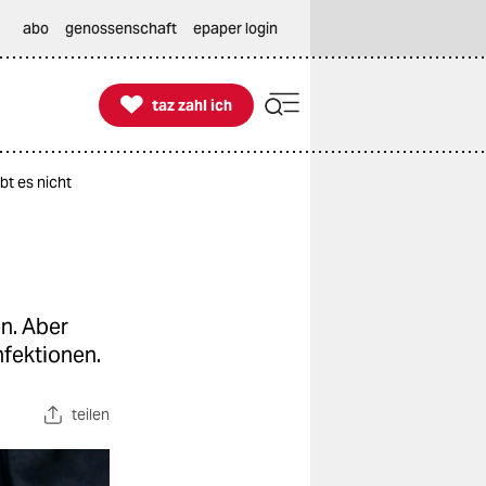
abo
genossenschaft
epaper login

taz zahl ich
taz zahl ich
bt es nicht
n. Aber
fektionen.
teilen