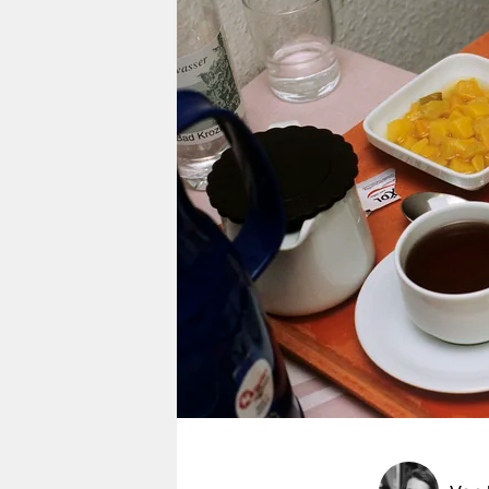
berlin
nord
wahrheit
verlag
verlag
veranstaltungen
shop
fragen & hilfe
unterstützen
abo
genossenschaft