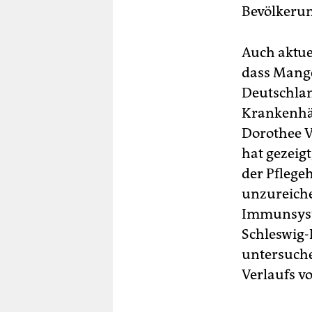
Bevölkerun
Auch aktue
dass Mange
Deutschl
Krankenhäu
Dorothee V
hat gezeig
der Pflege
unzureiche
Immunsyste
Schleswig-
untersuche
Verlaufs v