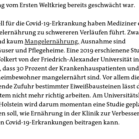
g vom Ersten Weltkrieg bereits geschwächt war.
ll für die Covid-19-Erkrankung haben Mediziner 
lernährung zu schwereren Verläufen führt. Zwar 
and kaum
Mangelernährung,
Ausnahme sind
ser und Pflegeheime. Eine 2019 erschienene St
olkert von der Friedrich-Alexander Universität i
t, dass 30 Prozent der Krankenhauspatienten und
heimbewohner mangelernährt sind. Vor allem di
nde Zufuhr bestimmter Eiweißbausteinen lässt 
m nicht mehr richtig arbeiten. Am Universität
Holstein wird darum momentan eine Studie gepla
n soll, wie Ernährung in der Klinik zur Verbesse
on Covid-19-Erkrankungen beitragen kann.