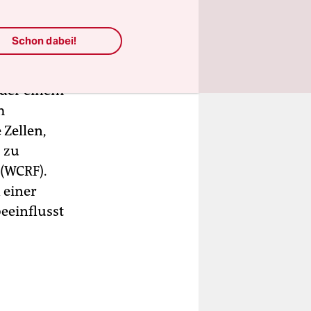
Schon dabei!
 schützen.
eit Efsa
 der einem
m
Zellen,
 zu
 (WCRF).
 einer
eeinflusst