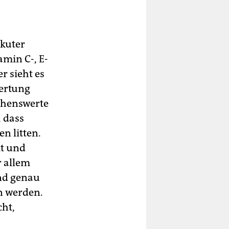
akuter
min C-, E-
r sieht es
wertung
chenswerte
, dass
n litten.
kt und
r allem
Und genau
n werden.
cht,