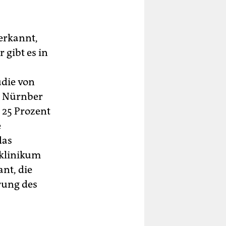
erkannt,
gibt es in
udie von
n Nürnber
 25 Prozent
e
das
sklinikum
nt, die
rung des